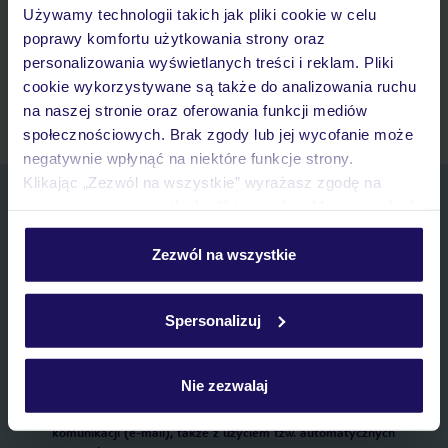
Używamy technologii takich jak pliki cookie w celu
Lista ulubionych ofert i możliwość ich udostępniania
poprawy komfortu użytkowania strony oraz
Historia wyszukiwań i ostatnio oglądanych ofert
personalizowania wyświetlanych treści i reklam. Pliki
Kontakt z TUI i wszystkie informacje o Twojej rezerwacji w
cookie wykorzystywane są także do analizowania ruchu
myTUI
na naszej stronie oraz oferowania funkcji mediów
społecznościowych. Brak zgody lub jej wycofanie może
negatywnie wpłynąć na niektóre funkcje strony.
Klikając „Zezwól na wszystkie” wyrażasz zgodę na
Zapisz się do newslettera
umieszczenie wszystkich plików cookie. Możesz jednak
IMIĘ*
personalizować swój wybór wchodząc w zakładkę
„Szczegóły”
Zezwól na wszystkie
Szczegółowe informacje o plikach cookie znajdziesz
E-MAIL*
w
polityce plików cookies
oraz
polityce prywatności
.
Spersonalizuj
Wyrażam zgodę na przetwarzanie danych osobowych przez TUI
Poland Sp. z o.o. i TUI Poland Dystrybucja Sp. z o.o. w celach
Nie zezwalaj
marketingowych, w zakresie oraz celu wskazanym w
„Informacji o
przetwarzaniu danych osobowych”
, poprzez elektroniczną formę
komunikacji (e-mail), także z użyciem tzw. automatycznych