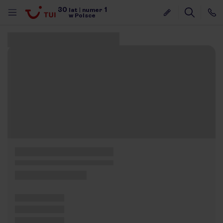
30
1
lat
|
numer
w Polsce
Znaleziono 0 ofert
nute