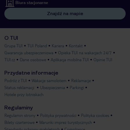
Biura stacjonarne
Znajdź na mapie
O TUI
Grupa TUI
TUI Poland
Kariera
Kontakt
Gwarancja ubezpieczeniowa
Opieka TUI na wakacjach 24/7
TUI.cz
Dane osobowe
Aplikacja mobilna TUI
Opinie TUI
Przydatne informacje
Podróż z TUI
Wakacje samolotem
Reklamacje
Status reklamacji
Ubezpieczenia
Parkingi
Hotele przy lotniskach
Regulaminy
Regulamin strony
Polityka prywatności
Polityka cookies
Bilety czarterowe
Warunki imprez turystycznych
Standardy ochrony małoletnich
Compliance