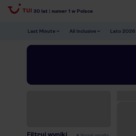
30
lat
|
numer
1
w Polsce
Last Minute
All Inclusive
Lato 2026
Znal
Pokaż na mapie
Filtruj wyniki
Wyczyść wszystko