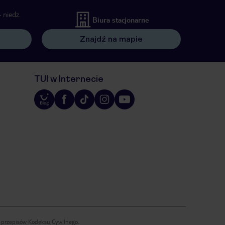
 niedz.
Biura stacjonarne
Znajdź na mapie
TUI w Internecie
iu przepisów Kodeksu Cywilnego.