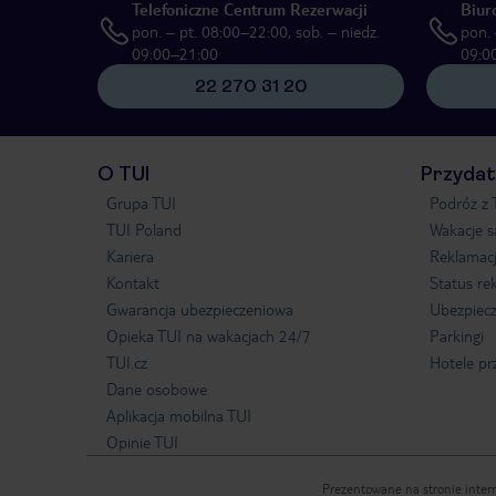
Telefoniczne Centrum Rezerwacji
Biur
pon. – pt. 08:00–22:00, sob. – niedz.
pon. 
09:00–21:00
09:0
22 270 31 20
O TUI
Przydat
Grupa TUI
Podróż z 
TUI Poland
Wakacje 
Kariera
Reklamac
Kontakt
Status re
Gwarancja ubezpieczeniowa
Ubezpiecz
Opieka TUI na wakacjach 24/7
Parkingi
TUI.cz
Hotele pr
Dane osobowe
Aplikacja mobilna TUI
Opinie TUI
Prezentowane na stronie intern