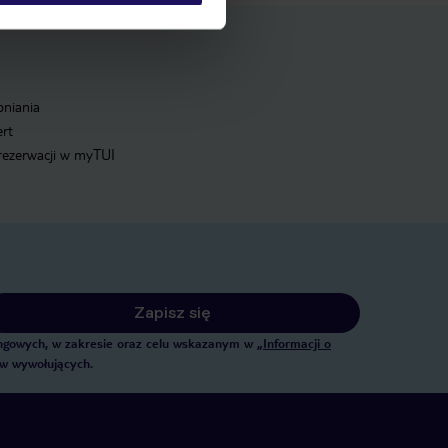
pniania
ert
 rezerwacji w myTUI
Zapisz się
tingowych, w zakresie oraz celu wskazanym w
„Informacji o
ów wywołujących.