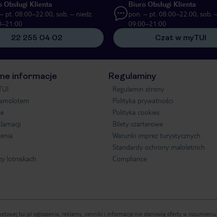
o Obsługi Klienta
Biuro Obsługi Klienta
– pt. 08:00–22:00, sob. – niedz.
pon. – pt. 08:00–22:00, sob. –
0–21:00
09:00–21:00
22 255 04 02
Czat w myTUI
ne informacje
Regulaminy
TUI
Regulamin strony
samolotem
Polityka prywatności
je
Polityka cookies
klamacji
Bilety czarterowe
enia
Warunki imprez turystycznych
Standardy ochrony małoletnich
zy lotniskach
Compliance
etowej tui.pl ogłoszenia, reklamy, cenniki i informacje nie stanowią oferty w rozumien