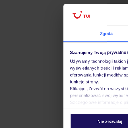
Zgoda
Szanujemy Twoją prywatno
Używamy technologii takich 
wyświetlanych treści i rekla
oferowania funkcji mediów s
funkcje strony.
Klikając „Zezwól na wszystk
personalizować swój wybór 
Szczegółowe informacje o pl
Strona gł
Nie zezwalaj