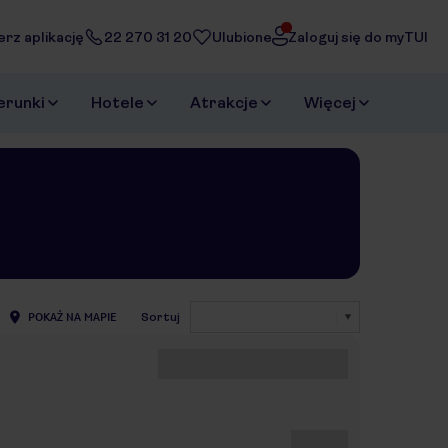
erz aplikację
22 270 31 20
Ulubione
Zaloguj się do myTUI
erunki
Hotele
Atrakcje
Więcej
POKAŻ NA MAPIE
Sortuj