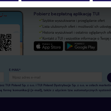
Pobierz bezpłatną aplikację TUI
Szybkie wyszukiwanie i przeglądanie ofert
Lista ulubionych ofert i możliwość ich udostę
Historia wyszukiwań i ostatnio oglądanych of
Kontakt z TUI i wszystkie informacje o Twojej
E-MAIL*
 TUI Poland Sp. z o.o. i TUI Poland Dystrybucja Sp. z o.o. w celach marke
zną formę komunikacji (e-mail), także z użyciem tzw. automatycznych system