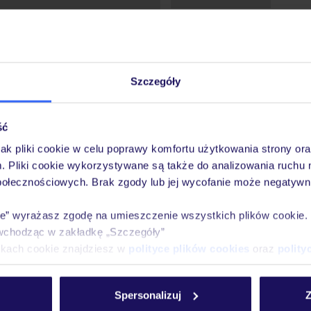
Szczegóły
ść
jak pliki cookie w celu poprawy komfortu użytkowania strony or
m. Pliki cookie wykorzystywane są także do analizowania ruchu 
połecznościowych. Brak zgody lub jej wycofanie może negatywni
ie” wyrażasz zgodę na umieszczenie wszystkich plików cookie
wchodząc w zakładkę „Szczegóły”
ikach cookie znajdziesz w
polityce plików cookies
oraz
polity
ówna
Wypoczynek
Wyniki wyszukiwania
Spersonalizuj
Z