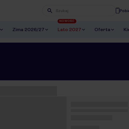
Pobi
Wpisz frazę, której szukasz
NOWOŚĆ
Zima 2026/27
Lato 2027
Oferta
Ki
eziono 0 ofert