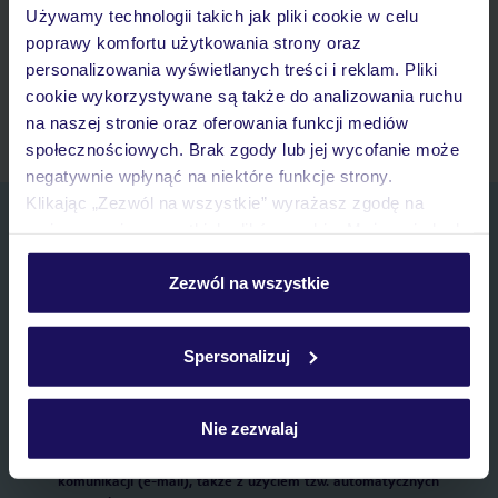
Używamy technologii takich jak pliki cookie w celu
Lista ulubionych ofert i możliwość ich udostępniania
poprawy komfortu użytkowania strony oraz
Historia wyszukiwań i ostatnio oglądanych ofert
personalizowania wyświetlanych treści i reklam. Pliki
Kontakt z TUI i wszystkie informacje o Twojej rezerwacji w
cookie wykorzystywane są także do analizowania ruchu
myTUI
na naszej stronie oraz oferowania funkcji mediów
społecznościowych. Brak zgody lub jej wycofanie może
negatywnie wpłynąć na niektóre funkcje strony.
Klikając „Zezwól na wszystkie” wyrażasz zgodę na
Zapisz się do newslettera
umieszczenie wszystkich plików cookie. Możesz jednak
IMIĘ*
personalizować swój wybór wchodząc w zakładkę
„Szczegóły”
Zezwól na wszystkie
Szczegółowe informacje o plikach cookie znajdziesz
E-MAIL*
w
polityce plików cookies
oraz
polityce prywatności
.
Spersonalizuj
Wyrażam zgodę na przetwarzanie danych osobowych przez TUI
Poland Sp. z o.o. i TUI Poland Dystrybucja Sp. z o.o. w celach
Nie zezwalaj
marketingowych, w zakresie oraz celu wskazanym w
„Informacji o
przetwarzaniu danych osobowych”
, poprzez elektroniczną formę
komunikacji (e-mail), także z użyciem tzw. automatycznych