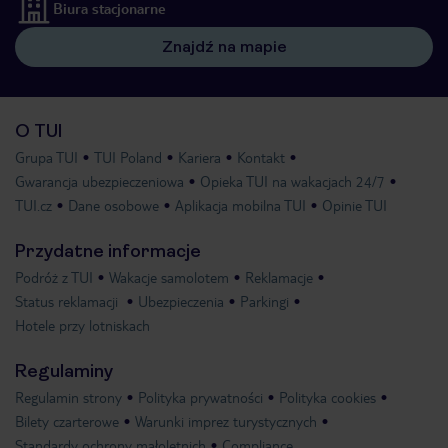
Biura stacjonarne
Znajdź na mapie
O TUI
Grupa TUI
TUI Poland
Kariera
Kontakt
Gwarancja ubezpieczeniowa
Opieka TUI na wakacjach 24/7
TUI.cz
Dane osobowe
Aplikacja mobilna TUI
Opinie TUI
Przydatne informacje
Podróż z TUI
Wakacje samolotem
Reklamacje
Status reklamacji
Ubezpieczenia
Parkingi
Hotele przy lotniskach
Regulaminy
Regulamin strony
Polityka prywatności
Polityka cookies
Bilety czarterowe
Warunki imprez turystycznych
Standardy ochrony małoletnich
Compliance