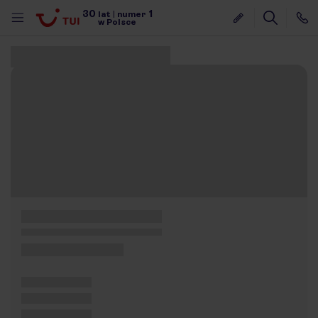
30
1
lat
|
numer
w Polsce
Znaleziono 0 ofert
nute