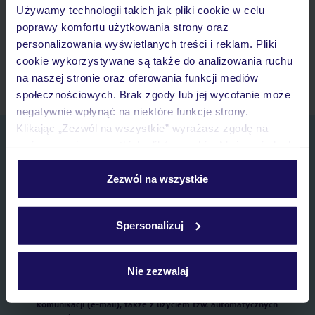
Używamy technologii takich jak pliki cookie w celu
Lista ulubionych ofert i możliwość ich udostępniania
poprawy komfortu użytkowania strony oraz
Historia wyszukiwań i ostatnio oglądanych ofert
personalizowania wyświetlanych treści i reklam. Pliki
Kontakt z TUI i wszystkie informacje o Twojej rezerwacji w
cookie wykorzystywane są także do analizowania ruchu
myTUI
na naszej stronie oraz oferowania funkcji mediów
społecznościowych. Brak zgody lub jej wycofanie może
negatywnie wpłynąć na niektóre funkcje strony.
Klikając „Zezwól na wszystkie” wyrażasz zgodę na
Zapisz się do newslettera
umieszczenie wszystkich plików cookie. Możesz jednak
IMIĘ*
personalizować swój wybór wchodząc w zakładkę
„Szczegóły”
Zezwól na wszystkie
Szczegółowe informacje o plikach cookie znajdziesz
E-MAIL*
w
polityce plików cookies
oraz
polityce prywatności
.
Spersonalizuj
Wyrażam zgodę na przetwarzanie danych osobowych przez TUI
Poland Sp. z o.o. i TUI Poland Dystrybucja Sp. z o.o. w celach
Nie zezwalaj
marketingowych, w zakresie oraz celu wskazanym w
„Informacji o
przetwarzaniu danych osobowych”
, poprzez elektroniczną formę
komunikacji (e-mail), także z użyciem tzw. automatycznych