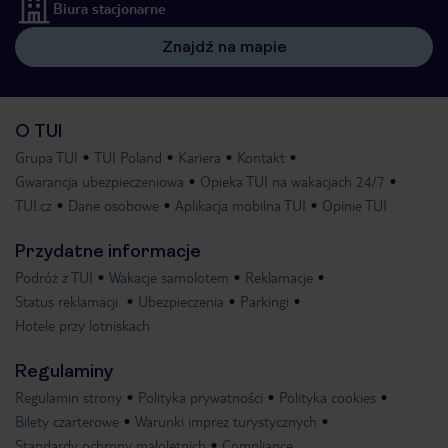
Biura stacjonarne
Znajdź na mapie
O TUI
Grupa TUI
TUI Poland
Kariera
Kontakt
Gwarancja ubezpieczeniowa
Opieka TUI na wakacjach 24/7
TUI.cz
Dane osobowe
Aplikacja mobilna TUI
Opinie TUI
Przydatne informacje
Podróż z TUI
Wakacje samolotem
Reklamacje
Status reklamacji
Ubezpieczenia
Parkingi
Hotele przy lotniskach
Regulaminy
Regulamin strony
Polityka prywatności
Polityka cookies
Bilety czarterowe
Warunki imprez turystycznych
Standardy ochrony małoletnich
Compliance