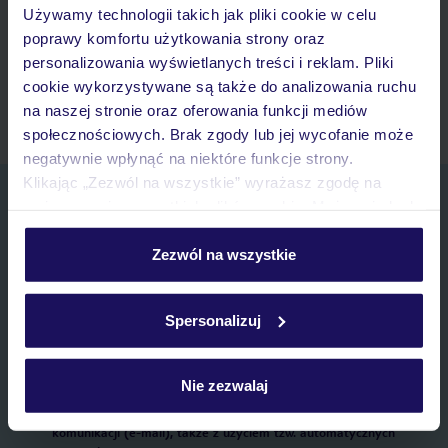
Używamy technologii takich jak pliki cookie w celu
Lista ulubionych ofert i możliwość ich udostępniania
poprawy komfortu użytkowania strony oraz
Historia wyszukiwań i ostatnio oglądanych ofert
personalizowania wyświetlanych treści i reklam. Pliki
Kontakt z TUI i wszystkie informacje o Twojej rezerwacji w
cookie wykorzystywane są także do analizowania ruchu
myTUI
na naszej stronie oraz oferowania funkcji mediów
społecznościowych. Brak zgody lub jej wycofanie może
negatywnie wpłynąć na niektóre funkcje strony.
Klikając „Zezwól na wszystkie” wyrażasz zgodę na
Zapisz się do newslettera
umieszczenie wszystkich plików cookie. Możesz jednak
IMIĘ*
personalizować swój wybór wchodząc w zakładkę
„Szczegóły”
Zezwól na wszystkie
Szczegółowe informacje o plikach cookie znajdziesz
E-MAIL*
w
polityce plików cookies
oraz
polityce prywatności
.
Spersonalizuj
Wyrażam zgodę na przetwarzanie danych osobowych przez TUI
Poland Sp. z o.o. i TUI Poland Dystrybucja Sp. z o.o. w celach
Nie zezwalaj
marketingowych, w zakresie oraz celu wskazanym w
„Informacji o
przetwarzaniu danych osobowych”
, poprzez elektroniczną formę
komunikacji (e-mail), także z użyciem tzw. automatycznych