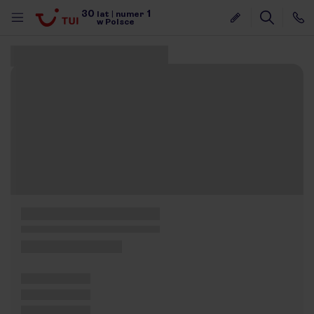
30
1
lat
|
numer
w Polsce
Znaleziono 0 ofert
nute