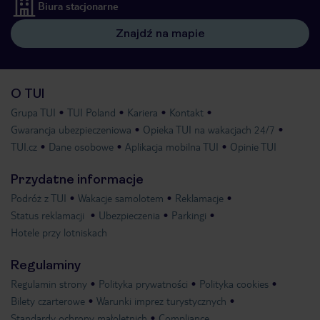
Biura stacjonarne
Znajdź na mapie
O TUI
Grupa TUI
TUI Poland
Kariera
Kontakt
Gwarancja ubezpieczeniowa
Opieka TUI na wakacjach 24/7
TUI.cz
Dane osobowe
Aplikacja mobilna TUI
Opinie TUI
Przydatne informacje
Podróż z TUI
Wakacje samolotem
Reklamacje
Status reklamacji
Ubezpieczenia
Parkingi
Hotele przy lotniskach
Regulaminy
Regulamin strony
Polityka prywatności
Polityka cookies
Bilety czarterowe
Warunki imprez turystycznych
Standardy ochrony małoletnich
Compliance