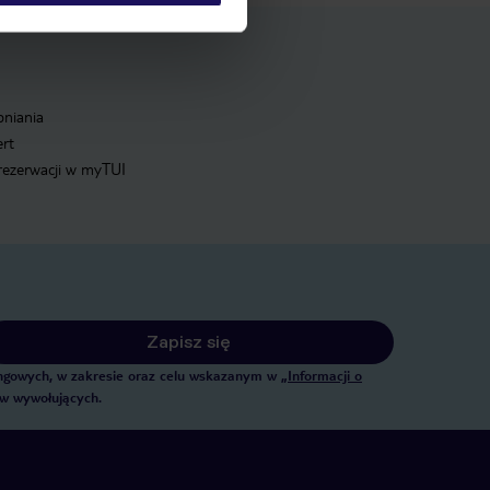
pniania
ert
 rezerwacji w myTUI
Zapisz się
tingowych, w zakresie oraz celu wskazanym w
„Informacji o
ów wywołujących.