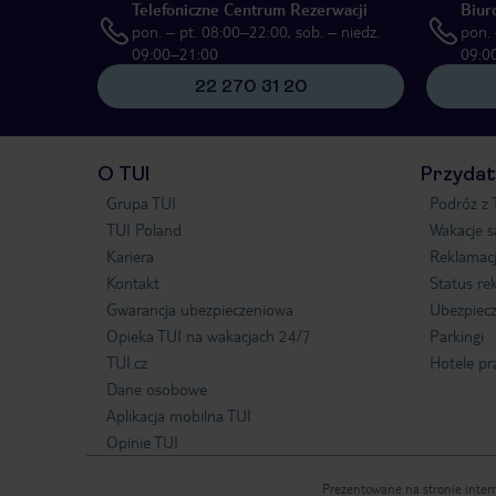
Telefoniczne Centrum Rezerwacji
Biur
pon. – pt. 08:00–22:00, sob. – niedz.
pon. 
09:00–21:00
09:0
22 270 31 20
O TUI
Przydat
Grupa TUI
Podróż z 
TUI Poland
Wakacje 
Kariera
Reklamac
Kontakt
Status re
Gwarancja ubezpieczeniowa
Ubezpiecz
Opieka TUI na wakacjach 24/7
Parkingi
TUI.cz
Hotele pr
Dane osobowe
Aplikacja mobilna TUI
Opinie TUI
Prezentowane na stronie intern