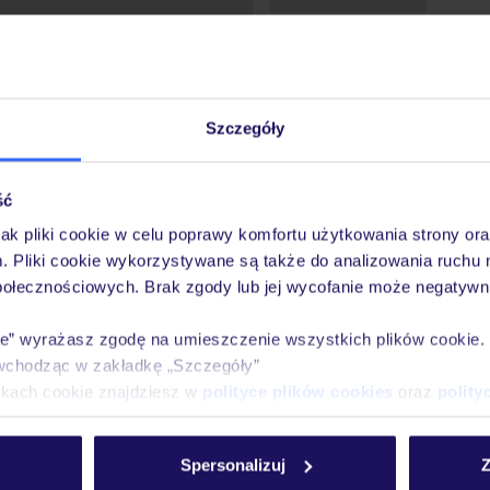
Szczegóły
ść
jak pliki cookie w celu poprawy komfortu użytkowania strony or
m. Pliki cookie wykorzystywane są także do analizowania ruchu 
połecznościowych. Brak zgody lub jej wycofanie może negatywni
ie” wyrażasz zgodę na umieszczenie wszystkich plików cookie
wchodząc w zakładkę „Szczegóły”
ikach cookie znajdziesz w
polityce plików cookies
oraz
polity
ówna
Wypoczynek
Wyniki wyszukiwania
Spersonalizuj
Z