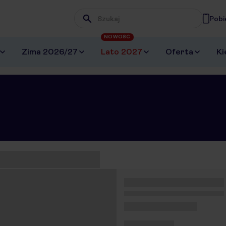
Pobi
Wpisz frazę, której szukasz
NOWOŚĆ
Zima 2026/27
Lato 2027
Oferta
Ki
eziono 0 ofert