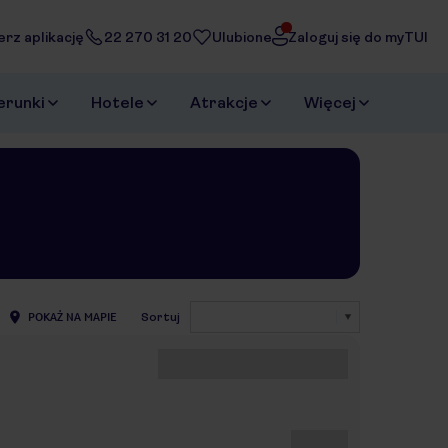
erz aplikację
22 270 31 20
Ulubione
Zaloguj się do myTUI
erunki
Hotele
Atrakcje
Więcej
POKAŻ NA MAPIE
Sortuj