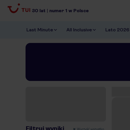
30
lat
|
numer
1
w Polsce
Last Minute
All Inclusive
Lato 2026
Znal
Pokaż na mapie
Filtruj wyniki
Wyczyść wszystko