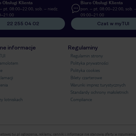
o Obsługi Klienta
Biuro Obsługi Klienta
– pt. 08:00–22:00, sob. – niedz.
pon. – pt. 08:00–22:00, sob. –
0–21:00
09:00–21:00
22 255 04 02
Czat w myTUI
ne informacje
Regulaminy
TUI
Regulamin strony
samolotem
Polityka prywatności
je
Polityka cookies
klamacji
Bilety czarterowe
enia
Warunki imprez turystycznych
Standardy ochrony małoletnich
zy lotniskach
Compliance
etowej tui.pl ogłoszenia, reklamy, cenniki i informacje nie stanowią oferty w rozumien