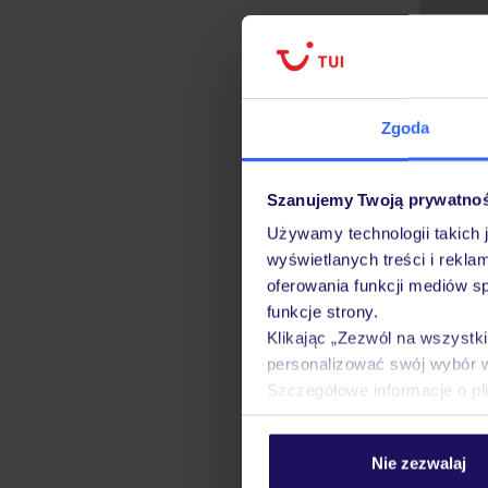
Zgoda
Szanujemy Twoją prywatno
Używamy technologii takich 
wyświetlanych treści i rekla
oferowania funkcji mediów s
funkcje strony.
Klikając „Zezwól na wszystk
personalizować swój wybór 
Szczegółowe informacje o pl
Strona gł
Nie zezwalaj