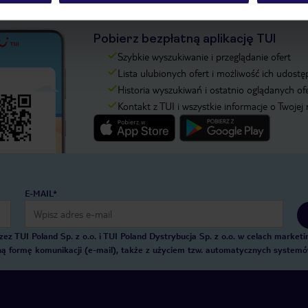
Pobierz bezpłatną aplikację TUI
Szybkie wyszukiwanie i przeglądanie ofert
Lista ulubionych ofert i możliwość ich udostę
Historia wyszukiwań i ostatnio oglądanych of
Kontakt z TUI i wszystkie informacje o Twojej
E-MAIL*
 TUI Poland Sp. z o.o. i TUI Poland Dystrybucja Sp. z o.o. w celach marke
zną formę komunikacji (e-mail), także z użyciem tzw. automatycznych system