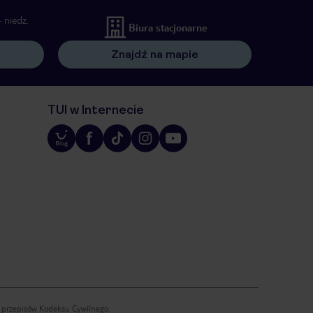
 niedz.
Biura stacjonarne
Znajdź na mapie
TUI w Internecie
iu przepisów Kodeksu Cywilnego.