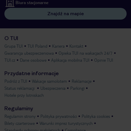
Biura stacjonarne
Znajdź na mapie
O TUI
Grupa TUI
TUI Poland
Kariera
Kontakt
Gwarancja ubezpieczeniowa
Opieka TUI na wakacjach 24/7
TUI.cz
Dane osobowe
Aplikacja mobilna TUI
Opinie TUI
Przydatne informacje
Podróż z TUI
Wakacje samolotem
Reklamacje
Status reklamacji
Ubezpieczenia
Parkingi
Hotele przy lotniskach
Regulaminy
Regulamin strony
Polityka prywatności
Polityka cookies
Bilety czarterowe
Warunki imprez turystycznych
Standardy ochrony małoletnich
Compliance