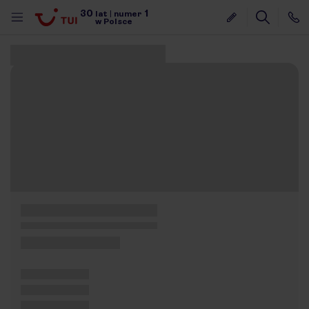
30
1
lat
|
numer
w Polsce
Znaleziono 0 ofert
nute