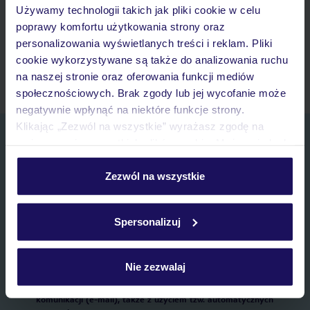
Używamy technologii takich jak pliki cookie w celu
Lista ulubionych ofert i możliwość ich udostępniania
poprawy komfortu użytkowania strony oraz
Historia wyszukiwań i ostatnio oglądanych ofert
personalizowania wyświetlanych treści i reklam. Pliki
Kontakt z TUI i wszystkie informacje o Twojej rezerwacji w
cookie wykorzystywane są także do analizowania ruchu
myTUI
na naszej stronie oraz oferowania funkcji mediów
społecznościowych. Brak zgody lub jej wycofanie może
negatywnie wpłynąć na niektóre funkcje strony.
Klikając „Zezwól na wszystkie” wyrażasz zgodę na
Zapisz się do newslettera
umieszczenie wszystkich plików cookie. Możesz jednak
IMIĘ*
personalizować swój wybór wchodząc w zakładkę
„Szczegóły”
Zezwól na wszystkie
Szczegółowe informacje o plikach cookie znajdziesz
E-MAIL*
w
polityce plików cookies
oraz
polityce prywatności
.
Spersonalizuj
Wyrażam zgodę na przetwarzanie danych osobowych przez TUI
Poland Sp. z o.o. i TUI Poland Dystrybucja Sp. z o.o. w celach
Nie zezwalaj
marketingowych, w zakresie oraz celu wskazanym w
„Informacji o
przetwarzaniu danych osobowych”
, poprzez elektroniczną formę
komunikacji (e-mail), także z użyciem tzw. automatycznych