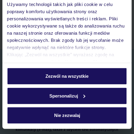
Używamy technologii takich jak pliki cookie w celu
Lista ulubionych ofert i możliwość ich udostępniania
poprawy komfortu użytkowania strony oraz
Historia wyszukiwań i ostatnio oglądanych ofert
personalizowania wyświetlanych treści i reklam. Pliki
Kontakt z TUI i wszystkie informacje o Twojej rezerwacji w
cookie wykorzystywane są także do analizowania ruchu
myTUI
na naszej stronie oraz oferowania funkcji mediów
społecznościowych. Brak zgody lub jej wycofanie może
negatywnie wpłynąć na niektóre funkcje strony.
Klikając „Zezwól na wszystkie” wyrażasz zgodę na
Zapisz się do newslettera
umieszczenie wszystkich plików cookie. Możesz jednak
IMIĘ*
personalizować swój wybór wchodząc w zakładkę
„Szczegóły”
Zezwól na wszystkie
Szczegółowe informacje o plikach cookie znajdziesz
E-MAIL*
w
polityce plików cookies
oraz
polityce prywatności
.
Spersonalizuj
Wyrażam zgodę na przetwarzanie danych osobowych przez TUI
Poland Sp. z o.o. i TUI Poland Dystrybucja Sp. z o.o. w celach
Nie zezwalaj
marketingowych, w zakresie oraz celu wskazanym w
„Informacji o
przetwarzaniu danych osobowych”
, poprzez elektroniczną formę
komunikacji (e-mail), także z użyciem tzw. automatycznych