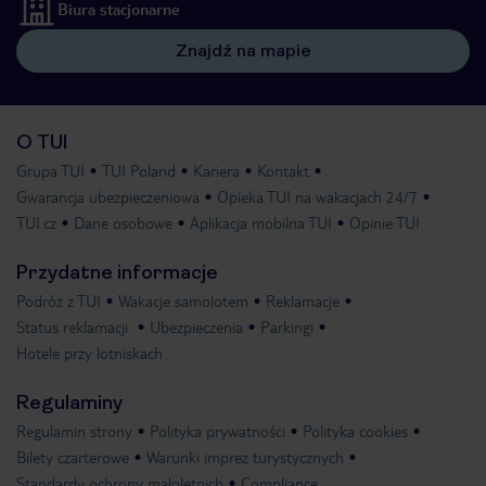
Biura stacjonarne
Znajdź na mapie
O TUI
Grupa TUI
TUI Poland
Kariera
Kontakt
Gwarancja ubezpieczeniowa
Opieka TUI na wakacjach 24/7
TUI.cz
Dane osobowe
Aplikacja mobilna TUI
Opinie TUI
Przydatne informacje
Podróż z TUI
Wakacje samolotem
Reklamacje
Status reklamacji
Ubezpieczenia
Parkingi
Hotele przy lotniskach
Regulaminy
Regulamin strony
Polityka prywatności
Polityka cookies
Bilety czarterowe
Warunki imprez turystycznych
Standardy ochrony małoletnich
Compliance