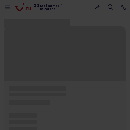
30
1
lat
|
numer
w Polsce
Znaleziono 0 ofert
nute