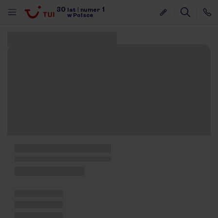
30
1
lat
|
numer
w Polsce
Znaleziono 0 ofert
nute