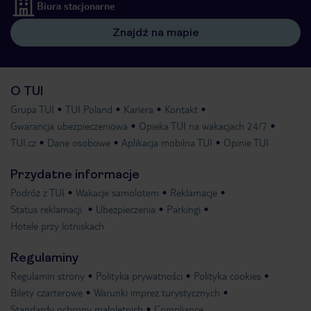
Biura stacjonarne
Znajdź na mapie
O TUI
Grupa TUI
TUI Poland
Kariera
Kontakt
Gwarancja ubezpieczeniowa
Opieka TUI na wakacjach 24/7
TUI.cz
Dane osobowe
Aplikacja mobilna TUI
Opinie TUI
Przydatne informacje
Podróż z TUI
Wakacje samolotem
Reklamacje
Status reklamacji
Ubezpieczenia
Parkingi
Hotele przy lotniskach
Regulaminy
Regulamin strony
Polityka prywatności
Polityka cookies
Bilety czarterowe
Warunki imprez turystycznych
Standardy ochrony małoletnich
Compliance