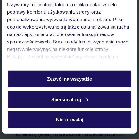
Używamy technologii takich jak pliki cookie w celu
Lista ulubionych ofert i możliwość ich udostępniania
poprawy komfortu użytkowania strony oraz
Historia wyszukiwań i ostatnio oglądanych ofert
personalizowania wyświetlanych treści i reklam. Pliki
Kontakt z TUI i wszystkie informacje o Twojej rezerwacji w
cookie wykorzystywane są także do analizowania ruchu
myTUI
na naszej stronie oraz oferowania funkcji mediów
społecznościowych. Brak zgody lub jej wycofanie może
negatywnie wpłynąć na niektóre funkcje strony.
Klikając „Zezwól na wszystkie” wyrażasz zgodę na
Zapisz się do newslettera
umieszczenie wszystkich plików cookie. Możesz jednak
IMIĘ*
personalizować swój wybór wchodząc w zakładkę
„Szczegóły”
Zezwól na wszystkie
Szczegółowe informacje o plikach cookie znajdziesz
E-MAIL*
w
polityce plików cookies
oraz
polityce prywatności
.
Spersonalizuj
Wyrażam zgodę na przetwarzanie danych osobowych przez TUI
Poland Sp. z o.o. i TUI Poland Dystrybucja Sp. z o.o. w celach
Nie zezwalaj
marketingowych, w zakresie oraz celu wskazanym w
„Informacji o
przetwarzaniu danych osobowych”
, poprzez elektroniczną formę
komunikacji (e-mail), także z użyciem tzw. automatycznych