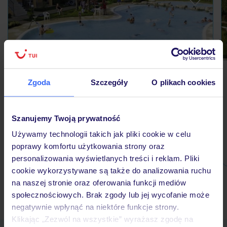
Camping-Village Bella Italia
Zgoda
Szczegóły
O plikach cookies
WŁOCHY / JEZIORO GARDA
niedaleko plaży nad jeziorem
udogodnienia dla dzieci
Szanujemy Twoją prywatność
lekarz w hotelu
aneks kuchenny
Używamy technologii takich jak pliki cookie w celu
poprawy komfortu użytkowania strony oraz
1 001 zł/os.
personalizowania wyświetlanych treści i reklam. Pliki
cookie wykorzystywane są także do analizowania ruchu
na naszej stronie oraz oferowania funkcji mediów
społecznościowych. Brak zgody lub jej wycofanie może
Ubezpieczenia turystyczne Włochy - dowiedz się więcej »
negatywnie wpłynąć na niektóre funkcje strony.
Klikając „Zezwól na wszystkie” wyrażasz zgodę na