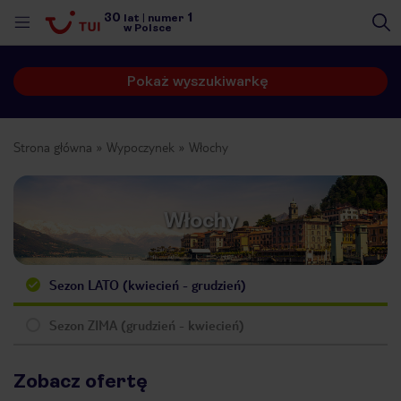
30
1
lat
|
numer
w Polsce
Pokaż wyszukiwarkę
Strona główna
Wypoczynek
Włochy
Włochy
Sezon LATO (kwiecień - grudzień)
Sezon ZIMA (grudzień - kwiecień)
nute
Zobacz ofertę