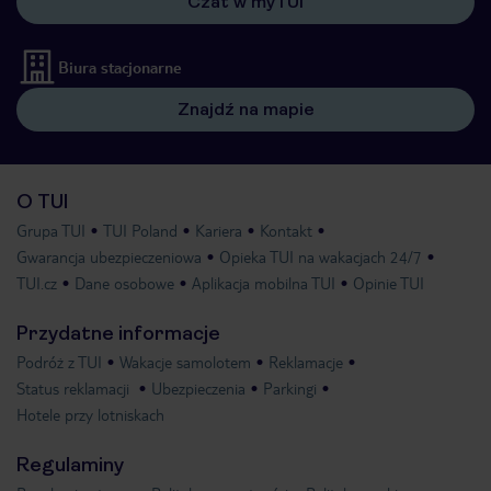
Czat w myTUI
Biura stacjonarne
Znajdź na mapie
O TUI
Grupa TUI
TUI Poland
Kariera
Kontakt
Gwarancja ubezpieczeniowa
Opieka TUI na wakacjach 24/7
TUI.cz
Dane osobowe
Aplikacja mobilna TUI
Opinie TUI
Przydatne informacje
Podróż z TUI
Wakacje samolotem
Reklamacje
Status reklamacji
Ubezpieczenia
Parkingi
Hotele przy lotniskach
Regulaminy