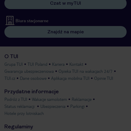
Czat w myTUI
Biura stacjonarne
Znajdź na mapie
O TUI
Grupa TUI
TUI Poland
Kariera
Kontakt
Gwarancja ubezpieczeniowa
Opieka TUI na wakacjach 24/7
TUI.cz
Dane osobowe
Aplikacja mobilna TUI
Opinie TUI
Przydatne informacje
Podróż z TUI
Wakacje samolotem
Reklamacje
Status reklamacji
Ubezpieczenia
Parkingi
Hotele przy lotniskach
Regulaminy