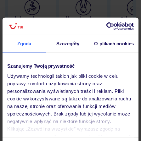
Lider niskich cen
Największe biuro
30 lat w P
podróży w Polsce
Zgoda
Szczegóły
O plikach cookies
Hotel
Szanujemy Twoją prywatność
Używamy technologii takich jak pliki cookie w celu
poprawy komfortu użytkowania strony oraz
Opinie
personalizowania wyświetlanych treści i reklam. Pliki
cookie wykorzystywane są także do analizowania ruchu
na naszej stronie oraz oferowania funkcji mediów
Pokoje
społecznościowych. Brak zgody lub jej wycofanie może
negatywnie wpłynąć na niektóre funkcje strony.
Klikając „Zezwól na wszystkie” wyrażasz zgodę na
Wyżywienie
umieszczenie wszystkich plików cookie. Możesz jednak