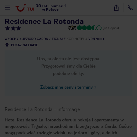
30
1
1
/
11
lat
|
numer
w Polsce
Residence La Rotonda
(411 opinii)
WŁOCHY
JEZIORO GARDA
TIGNALE
KOD HOTELU
VRN70051
POKAŻ NA MAPIE
Ups, ta oferta nie jest dostępna.
Przygotowaliśmy dla Ciebie
podobne oferty:
Zobacz inne ceny i terminy
»
Residence La Rotonda
-
informacje
Hotel Residence La Rotonda oferuje pokoje i apartamenty w
miejscowości Tignale, na zachodnim brzegu jeziora Garda. Goście
nute
mogą podziwiać rozległe widoki na jezioro i góry, a do ich