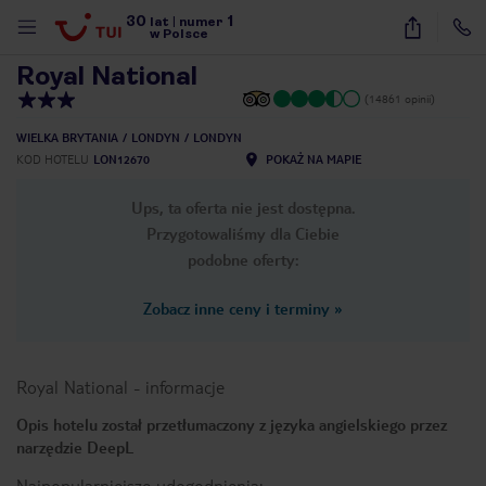
30
1
1
/
30
lat
|
numer
w Polsce
Royal National
(14861 opinii)
WIELKA BRYTANIA
LONDYN
LONDYN
KOD HOTELU
LON12670
POKAŻ NA MAPIE
Ups, ta oferta nie jest dostępna.
Przygotowaliśmy dla Ciebie
podobne oferty:
Zobacz inne ceny i terminy
»
Royal National
-
informacje
Opis hotelu został przetłumaczony z języka angielskiego przez
narzędzie DeepL
nute
Najpopularniejsze udogodnienia: