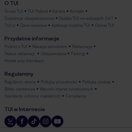
O TUI
Grupa TUI
TUI Poland
Kariera
Kontakt
Gwarancja ubezpieczeniowa
Opieka TUI na wakacjach 24/7
TUI.cz
Dane osobowe
Aplikacja mobilna TUI
Opinie TUI
Przydatne informacje
Podróż z TUI
Wakacje samolotem
Reklamacje
Status reklamacji
Ubezpieczenia
Parkingi
Hotele przy lotniskach
Regulaminy
Regulamin strony
Polityka prywatności
Polityka cookies
Bilety czarterowe
Warunki imprez turystycznych
Standardy ochrony małoletnich
Compliance
TUI w Internecie