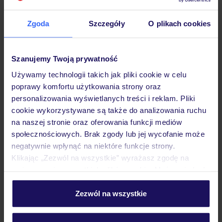
Hotel
Zgoda
Szczegóły
O plikach cookies
Opinie
Szanujemy Twoją prywatność
Używamy technologii takich jak pliki cookie w celu
Pokoje
poprawy komfortu użytkowania strony oraz
personalizowania wyświetlanych treści i reklam. Pliki
cookie wykorzystywane są także do analizowania ruchu
Wyżywienie
na naszej stronie oraz oferowania funkcji mediów
społecznościowych. Brak zgody lub jej wycofanie może
negatywnie wpłynąć na niektóre funkcje strony.
Atrakcje
Klikając „Zezwól na wszystkie” wyrażasz zgodę na
umieszczenie wszystkich plików cookie. Możesz jednak
personalizować swój wybór wchodząc w zakładkę
Ważne informacje
„Szczegóły”
Zezwól na wszystkie
Szczegółowe informacje o plikach cookie znajdziesz
w
polityce plików cookies
oraz
polityce prywatności
.