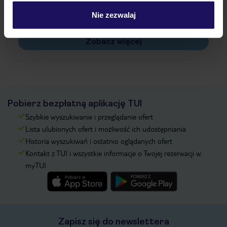
Czy w Hotelu będzie przedstawiciel TUI?
Na jakiej podstawie i gdzie otrzymam karty
Nie zezwalaj
pokładowe/bilety lotnicze?
Zobacz więcej
Pobierz bezpłatną aplikację TUI
Szybkie wyszukiwanie i przeglądanie ofert
Lista ulubionych ofert i możliwość ich udostępniania
Historia wyszukiwań i ostatnio oglądanych ofert
Kontakt z TUI i wszystkie informacje o Twojej rezerwacji w
myTUI
Zapisz się do newslettera