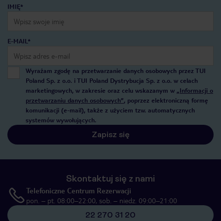
IMIĘ*
E-MAIL*
Wyrażam zgodę na przetwarzanie danych osobowych przez TUI
Poland Sp. z o.o. i TUI Poland Dystrybucja Sp. z o.o. w celach
marketingowych, w zakresie oraz celu wskazanym w
„Informacji o
przetwarzaniu danych osobowych”
, poprzez elektroniczną formę
komunikacji (e-mail), także z użyciem tzw. automatycznych
systemów wywołujących.
Zapisz się
Skontaktuj się z nami
Telefoniczne Centrum Rezerwacji
pon. – pt. 08:00–22:00, sob. – niedz. 09:00–21:00
22 270 31 20