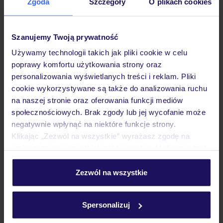
Zgoda
Szczegóły
O plikach cookies
Opinie
Szanujemy Twoją prywatność
Pokoje
Używamy technologii takich jak pliki cookie w celu
poprawy komfortu użytkowania strony oraz
Wyżywienie
personalizowania wyświetlanych treści i reklam. Pliki
cookie wykorzystywane są także do analizowania ruchu
na naszej stronie oraz oferowania funkcji mediów
społecznościowych. Brak zgody lub jej wycofanie może
Atrakcje
negatywnie wpłynąć na niektóre funkcje strony.
Klikając „Zezwól na wszystkie” wyrażasz zgodę na
umieszczenie wszystkich plików cookie. Możesz jednak
Ważne informacje
personalizować swój wybór wchodząc w zakładkę
„Szczegóły”
Zezwól na wszystkie
Szczegółowe informacje o plikach cookie znajdziesz
Często zadawane pytania
w
polityce plików cookies
oraz
polityce prywatności
.
Spersonalizuj
Jak zmienić uczestników/osobę zgłaszającą?