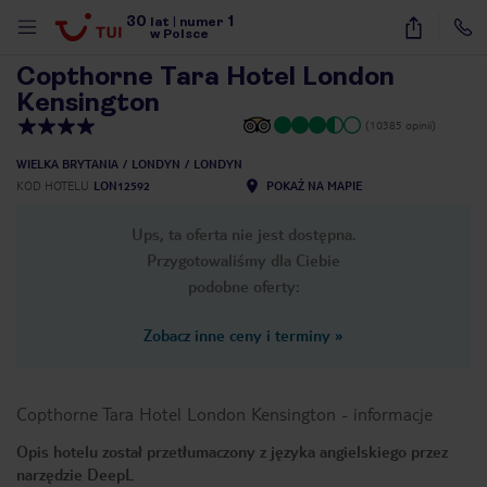
30
1
1
/
7
lat
|
numer
w Polsce
Copthorne Tara Hotel London
Kensington
(10385 opinii)
WIELKA BRYTANIA
LONDYN
LONDYN
KOD HOTELU
LON12592
POKAŻ NA MAPIE
Ups, ta oferta nie jest dostępna.
Przygotowaliśmy dla Ciebie
podobne oferty:
Zobacz inne ceny i terminy
»
Copthorne Tara Hotel London Kensington
-
informacje
Opis hotelu został przetłumaczony z języka angielskiego przez
nute
narzędzie DeepL