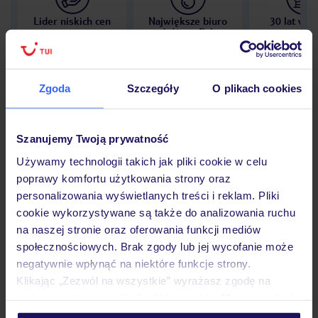
Lider niskich cen
Największe biuro
30 lat w P
podróży w Polsce
Zgoda
Szczegóły
O plikach cookies
Hotel
Szanujemy Twoją prywatność
Używamy technologii takich jak pliki cookie w celu
Opinie
poprawy komfortu użytkowania strony oraz
personalizowania wyświetlanych treści i reklam. Pliki
cookie wykorzystywane są także do analizowania ruchu
Pokoje
na naszej stronie oraz oferowania funkcji mediów
społecznościowych. Brak zgody lub jej wycofanie może
negatywnie wpłynąć na niektóre funkcje strony.
Klikając „Zezwól na wszystkie” wyrażasz zgodę na
Wyżywienie
umieszczenie wszystkich plików cookie. Możesz jednak
personalizować swój wybór wchodząc w zakładkę