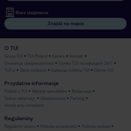
Biura stacjonarne
Znajdź na mapie
O TUI
Grupa TUI
TUI Poland
Kariera
Kontakt
Gwarancja ubezpieczeniowa
Opieka TUI na wakacjach 24/7
TUI.cz
Dane osobowe
Aplikacja mobilna TUI
Opinie TUI
Przydatne informacje
Podróż z TUI
Wakacje samolotem
Reklamacje
Status reklamacji
Ubezpieczenia
Parkingi
Hotele przy lotniskach
Regulaminy
Regulamin strony
Polityka prywatności
Polityka cookies