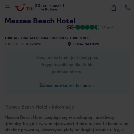
30
1
1
/
11
lat
|
numer
w Polsce
Maxsea Beach Hotel
(65 opinii)
TURCJA
TURCJA EGEJSKA
BODRUM
TURGUTREIS
KOD HOTELU
BJV23024
POKAŻ NA MAPIE
Ups, ta oferta nie jest dostępna.
Przygotowaliśmy dla Ciebie
podobne oferty:
Zobacz inne ceny i terminy
»
Maxsea Beach Hotel
-
informacje
Maxsea Beach Hotel znajduje się w spokojnej i urokliwej
dzielnicy Turgutreis, w miejscowości Bodrum. Jest to kameralny
nute
obiekt z prywatną, piaszczystą plażą po drugiej stronie ulicy, a