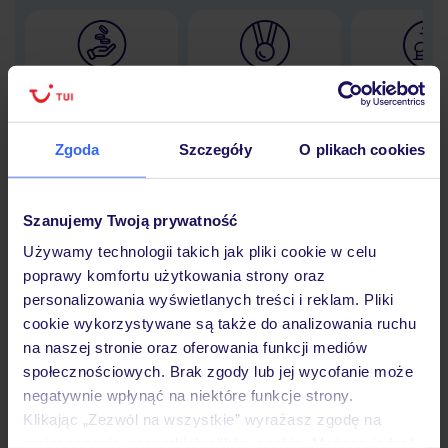
Lider niskich cen
Największe biuro
30 lat w P
podróży w Polsce
Zgoda
Szczegóły
O plikach cookies
Szanujemy Twoją prywatność
Hotel
Używamy technologii takich jak pliki cookie w celu
poprawy komfortu użytkowania strony oraz
Opinie
personalizowania wyświetlanych treści i reklam. Pliki
cookie wykorzystywane są także do analizowania ruchu
na naszej stronie oraz oferowania funkcji mediów
Pokoje
społecznościowych. Brak zgody lub jej wycofanie może
negatywnie wpłynąć na niektóre funkcje strony.
Klikając „Zezwól na wszystkie” wyrażasz zgodę na
umieszczenie wszystkich plików cookie. Możesz jednak