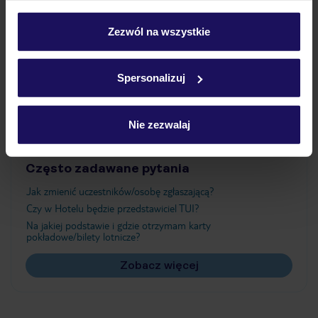
Wyżywienie
personalizować swój wybór wchodząc w zakładkę
„Szczegóły”
Zezwól na wszystkie
Szczegółowe informacje o plikach cookie znajdziesz
Atrakcje
w
polityce plików cookies
oraz
polityce prywatności
.
Spersonalizuj
Ważne informacje
Nie zezwalaj
Często zadawane pytania
Jak zmienić uczestników/osobę zgłaszającą?
Czy w Hotelu będzie przedstawiciel TUI?
Na jakiej podstawie i gdzie otrzymam karty
pokładowe/bilety lotnicze?
Zobacz więcej