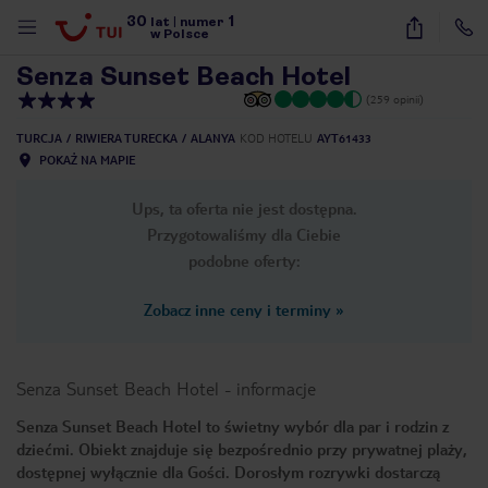
30
1
1
/
37
lat
|
numer
w Polsce
Senza Sunset Beach Hotel
(259 opinii)
TURCJA
RIWIERA TURECKA
ALANYA
KOD HOTELU
AYT61433
POKAŻ NA MAPIE
Ups, ta oferta nie jest dostępna.
Przygotowaliśmy dla Ciebie
podobne oferty:
Zobacz inne ceny i terminy
»
Senza Sunset Beach Hotel
-
informacje
Senza Sunset Beach Hotel to świetny wybór dla par i rodzin z
dziećmi. Obiekt znajduje się bezpośrednio przy prywatnej plaży,
nute
dostępnej wyłącznie dla Gości. Dorosłym rozrywki dostarczą