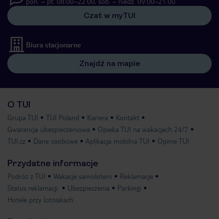
pon. – pt. 08:00–22:00, sob. – niedz. 09:00–21:00
Czat w myTUI
Biura stacjonarne
Znajdź na mapie
O TUI
Grupa TUI
TUI Poland
Kariera
Kontakt
Gwarancja ubezpieczeniowa
Opieka TUI na wakacjach 24/7
TUI.cz
Dane osobowe
Aplikacja mobilna TUI
Opinie TUI
Przydatne informacje
Podróż z TUI
Wakacje samolotem
Reklamacje
Status reklamacji
Ubezpieczenia
Parkingi
Hotele przy lotniskach