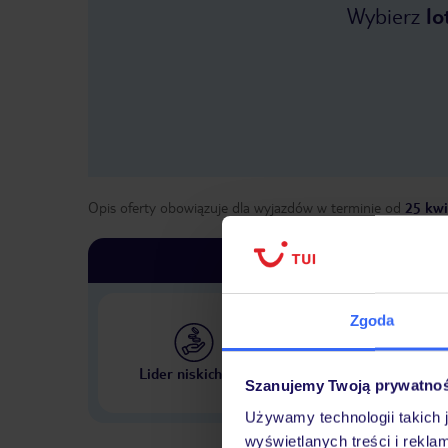
Wybierz
lo
Opis oferty obowiązuje dla wyjazdów w terminie
od
25 kwi
Zgoda
Największe biuro podr
Lider niskich cen
w Polsce
Szanujemy Twoją prywatno
Używamy technologii takich 
wyświetlanych treści i rekla