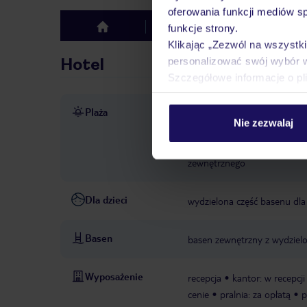
oferowania funkcji mediów s
Hotel
Opinie
funkcje strony.
top
Klikając „Zezwól na wszystk
Hotel
personalizować swój wybór 
Szczegółowe informacje o pl
Plaża
ok. 50 m od plaży
publicz
Nie zezwalaj
kąpielowe
leżaki za opłatą
zewnętrznego
parasole za
zewnętrznego
Dla dzieci
wydzielona część basenu dla 
Basen
basen zewnętrzny z wydzielo
Wyposażenie
recepcja
kantor: w recepcji
cenie
pralnia: za opłatą
p