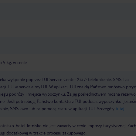
o 5 kg, w cenie
a wyłącznie poprzez TUI Service Center 24/7: telefonicznie, SMS i za
acji TUI w serwisie myTUI. W aplikacji TUI znajdą Państwo mnóstwo przy
biegu podróży i miejsca wypoczynku. Za jej pośrednictwem można rezerw
wne. Jeśli potrzebują Państwo kontaktu z TUI podczas wypoczynku, jeste
icznie, SMS-owo lub za pomocą czatu w aplikacji TUI. Szczegóły
tutaj
.
e lotnisko-hotel-lotnisko nie jest zawarty w cenie imprezy turystycznej. Za
ługi dodatkowej w trakcie procesu zakupowego.