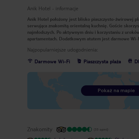
Anik Hotel
-
informacje
Anik Hotel położony jest blisko piaszczysto-żwirowej pl
serwująca znakomitą orientalną kuchnię. Goście skorzy
najmłodszych. Po aktywnym dniu i korzystaniu z urok
apartamentach. Dodatkowym atutem jest darmowe Wi-Fi
Najpopularniejsze udogodnienia:
Darmowe Wi-Fi
Piaszczysta plaża
Dl
Pokaż na mapie
Znakomity
(55 opinii)