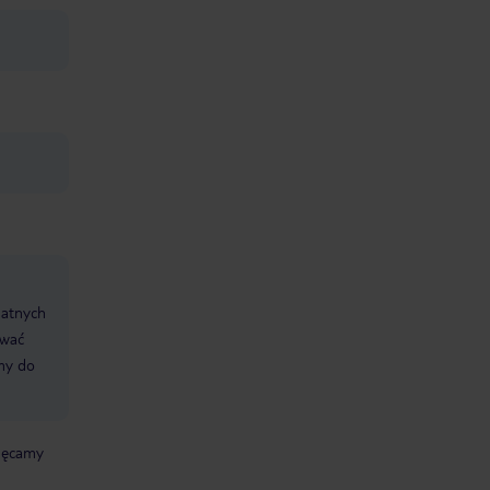
datnych
ować
śmy do
chęcamy