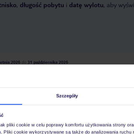
tnisko
,
długość pobytu
i
datę wylotu
, aby wyświe
etnia 2026
do
31 października 2026
Dlaczego warto wybrać TUI?
Szczegóły
óży
Tylko u nas opieka na
10
30 lat w Polsce
wakacjach 24/7
ść
jak pliki cookie w celu poprawy komfortu użytkowania strony or
m. Pliki cookie wykorzystywane są także do analizowania ruchu 