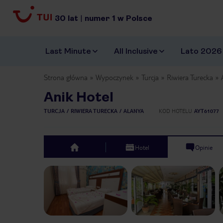
30
lat
|
numer
1
w Polsce
Last Minute
All Inclusive
Lato 2026
Strona główna
Wypoczynek
Turcja
Riwiera Turecka
Anik Hotel
TURCJA
RIWIERA TURECKA
ALANYA
KOD HOTELU
AYT61077
Hotel
Opinie
top
Previous slide