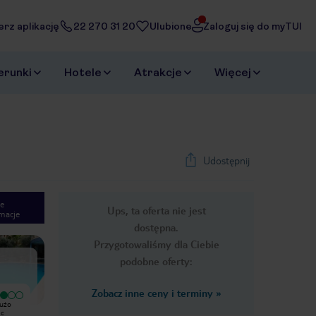
erz aplikację
22 270 31 20
Ulubione
Zaloguj się do myTUI
erunki
Hotele
Atrakcje
Więcej
Udostępnij
e
Ups, ta oferta nie jest
macje
1
/
36
dostępna.
Next slide
Przygotowaliśmy dla Ciebie
podobne oferty:
Zobacz inne ceny i terminy
»
dużo
Hotel klimatyczny, śniadania
Byliśmy tu w ostatnim tygodniu
przeciętne ciągle to samo. Za
sierpnia 2022 roku. Było jeszcze