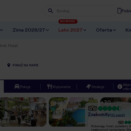
Pobi
Wpisz frazę, której szukasz
NOWOŚĆ
Zima 2026/27
Lato 2027
Oferta
Ki
Anik Hotel
POKAŻ NA MAPIE
Ważn
Pokoje
Wyżywienie
Atrakcje
infor
+
30
Znakomity
(
55
opinii
)
Bardzo dobry
Wybierając hotel, czytaliśmy 
Hotel znajduje się w spokojniejszej
negatywnych komentarzy. Więc
części Alanyi. Oczywiście nie brakuje