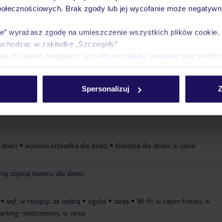
połecznościowych. Brak zgody lub jej wycofanie może negatywni
Ważn
Pokoje
Wyżywienie
Atrakcje
infor
ie” wyrażasz zgodę na umieszczenie wszystkich plików cookie
wchodząc w zakładkę „Szczegóły”
ikach cookie znajdziesz w
polityce plików cookies
oraz
polity
na
piaszczysto-żwirowa
hotel oddzielony od plaży ulicą
zalecane obu
Spersonalizuj
Z
, dostępność nie jest gwarantowana, zależna od decyzji hotelu lub dostawc
 opłatą, dostępność nie jest gwarantowana, zależna od decyzji hotelu lub 
dzieci
wysokie krzesełka dla dzieci
łóżeczka dla dzieci: w cenie
ną częścią basenu dla dzieci
sejf: w recepcji, za opłatą
ogród
taras
Wi-Fi: w całym hotelu, w
arking: niestrzeżony, w cenie