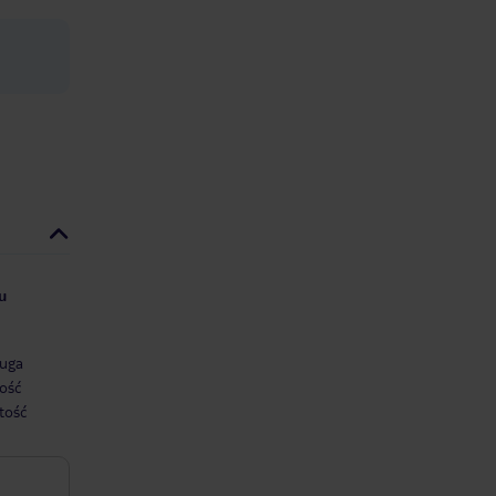
u
uga
ość
tość