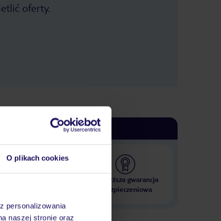
balkon oraz mniejszej sypialni do
tlić oferty.
której wchodziło się z korytarza
prowadzącego do łazienki. Tylko
sypialnia miała zamontowany mały
klimatyzator i mimo otwartych drzwi
chłód nie rozchodził się po całym
mieszkaniu. Sprzątanie pokoi polegało
na opróżnieniu kosza, posłaniu łóżek i
doniesieniu papieru toaletowego.
Ręczniki wymieniono raz a jak miałem
dość piachu na podłodze to w końcu
sam poszukałem na korytarzu
odkurzacza. Piętra obsługuje jedna 3-
osobowa winda która dość często się
zacina, więc dzwonek alarmowy
słychać dość często. Obsługa włącza
bezpiecznik i po 2 minutach jedziesz
dalej – dlatego sporo osób chodzi
O plikach cookies
schodami. Sąsiedni duży hotel ma
całodniowe animacje nad basenem
więc muzyka i wrzaski tego animatora
 000 hoteli w ponad 50
Najwyższa gwarancja
podczas treningów i konkursów
krajach
ubezpieczeniowa
skutecznie wyganiają cię z balkonu i
znad naszego basenu – ale to jest
az personalizowania
akurat na plus bo miasteczko jest
na naszej stronie oraz