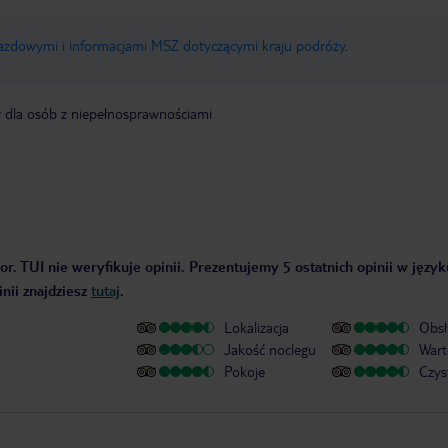
jazdowymi i informacjami MSZ dotyczącymi kraju podróży
.
y dla osób z niepełnosprawnościami
r. TUI nie weryfikuje opinii. Prezentujemy 5 ostatnich opinii w język
nii znajdziesz
tutaj
.
Lokalizacja
Obsł
Jakość noclegu
Wart
Pokoje
Czys