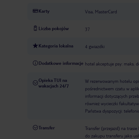
Karty
Visa, MasterCard
Liczba pokojów
37
Kategoria lokalna
4 gwiazdki
Dodatkowe informacje
hotel akceptuje psy: maks. d
Opieka TUI na
W rezerwowanym hotelu opiek
wakacjach 24/7
pośrednictwem czatu w aplik
informacji dotyczących prze
również wycieczki fakultaty
Państwa dyspozycji: telefon
Transfer
Transfer (przejazd) na trasi
do zakupu transferu jako us