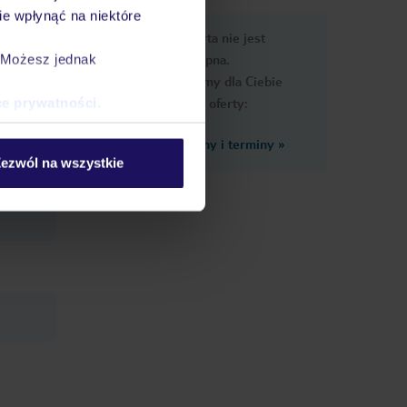
spore i warte długich spacerów
e wpłynąć na niektóre
e
Ups, ta oferta nie jest
macje
dostępna.
. Możesz jednak
Przygotowaliśmy dla Ciebie
podobne oferty:
ce prywatności
.
Zobacz inne ceny i terminy
»
wie
ezwól na wszystkie
y
dostawcy