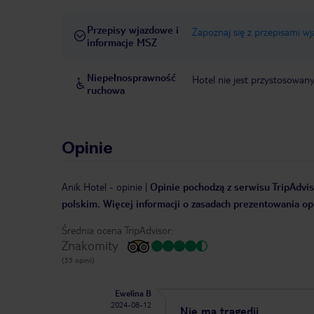
Przepisy wjazdowe i
Zapoznaj się z przepisami w
informacje MSZ
Niepełnosprawność
Hotel nie jest przystosowan
ruchowa
Opinie
Anik Hotel
-
opinie
|
Opinie pochodzą z serwisu TripAdviso
polskim. Więcej informacji o zasadach prezentowania opi
Średnia ocena TripAdvisor:
Znakomity
(55 opinii)
Ewelina B
2024-08-12
Nie ma tragedii