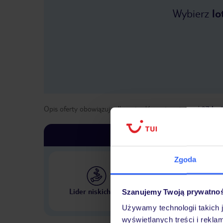
Wybierz
lo
Opis oferty obowiązuje dla wyjazdów w terminie
od
27 kwi
Zgoda
Największe biuro podr
Lider niskich cen
Szanujemy Twoją prywatno
w Polsce
Używamy technologii takich 
wyświetlanych treści i rekla