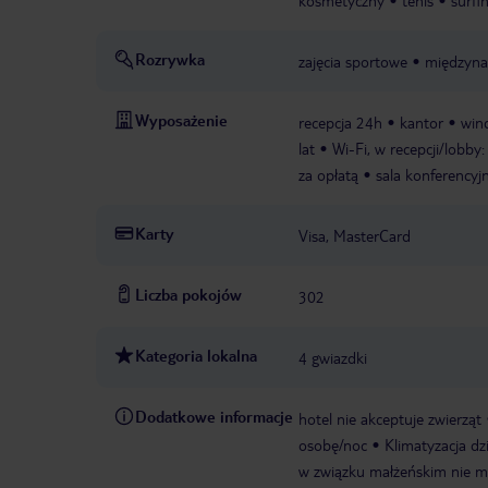
kosmetyczny
tenis
surfi
Rozrywka
zajęcia sportowe
międzyna
Wyposażenie
recepcja 24h
kantor
win
lat
Wi-Fi, w recepcji/lobby:
za opłatą
sala konferencyj
Karty
Visa, MasterCard
Liczba pokojów
302
Kategoria lokalna
4 gwiazdki
Dodatkowe informacje
hotel nie akceptuje zwierząt
osobę/noc
Klimatyzacja dz
w związku małżeńskim nie mo