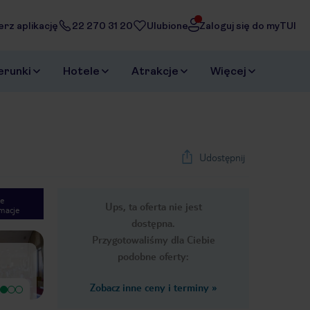
erz aplikację
22 270 31 20
Ulubione
Zaloguj się do myTUI
erunki
Hotele
Atrakcje
Więcej
Udostępnij
e
Ups, ta oferta nie jest
macje
1
/
42
dostępna.
Next slide
Przygotowaliśmy dla Ciebie
podobne oferty:
Zobacz inne ceny i terminy
»
Bardzo dobry
Bardzo dobry
Hotel ok. Jedzenie smaczne. Myślę
Podróżowaliśmy z TUI, rodzina 2+1.
że każdy znajdzie coś dla siebie.
Pobyt w ostatnim tygodniu maja.