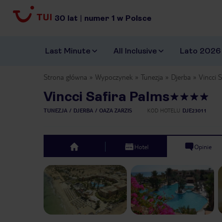
30
lat
|
numer
1
w Polsce
Last Minute
All Inclusive
Lato 2026
Strona główna
Wypoczynek
Tunezja
Djerba
Vincci 
Vincci Safira Palms
TUNEZJA
DJERBA
OAZA ZARZIS
KOD HOTELU
DJE23011
Hotel
Opinie
top
Previous slide