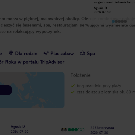
zorganizowani. Jedzenie też p
na wysokim poziomie. Najlepsza
Brakuje im czasem prądu i jes
animacja to Fakir Show😊
Agusia D
Beata D
rzekomo awaria WiFi , niestet
Polecam!!!!!!
2026-07-30
2026-04-30
kradną w pokojach . I jest bar
miła recepcja . Podczas sprząta
iem morza w pięknej, malowniczej okolicy. Oferuje komfortowe pokoje
zostały wyjęte i ukradzione p
paczki papierosów z walizki . S
 cieszyć się basenami, spa, restauracjami serwującymi wyśmienite dan
hotelu , powiedział że osoba 
sce na relaksujący wypoczynek.
sprząta nie pali i to była jego
odpowiedź . Uważajcie , zamyk
walizki , albo omijajcie ten hote
e
Dla rodzin
Plac zabaw
Spa
r Roku w portalu TripAdvisor
Położenie:
bezpośrednio przy plaży
czas dojazdu z lotniska ok. 60 
Agusia D
225katarzynaa
2026-07-30
2026-07-20