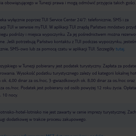
ia obowiązującego w Tunezji prawa i mogą odmówić przyjęcia takich gości.
a wyłącznie poprzez TUI Service Center 24/7: telefonicznie, SMS i za
acji TUI w serwisie myTUI. W aplikacji TUI znajdą Państwo mnóstwo przy
biegu podróży i miejsca wypoczynku. Za jej pośrednictwem można rezerw
wne. Jeśli potrzebują Państwo kontaktu z TUI podczas wypoczynku, jeste
icznie, SMS-owo lub za pomocą czatu w aplikacji TUI. Szczegóły
tutaj
.
zyjskiego w Tunezji pobierany jest podatek turystyczny. Zapłata za podat
owania. Wysokość podatku turystycznego zależy od kategorii lokalnej hot
k. 4,00 dinar za os./noc, 3-gwiazdkowych ok. 8,00 dinar za os./noc oraz 
za os./noc. Podatek jest pobierany od osób powyżej 12 roku życia. Opłata
. 10 nocy.
e lotnisko-hotel-lotnisko nie jest zawarty w cenie imprezy turystycznej. Za
ługi dodatkowej w trakcie procesu zakupowego.