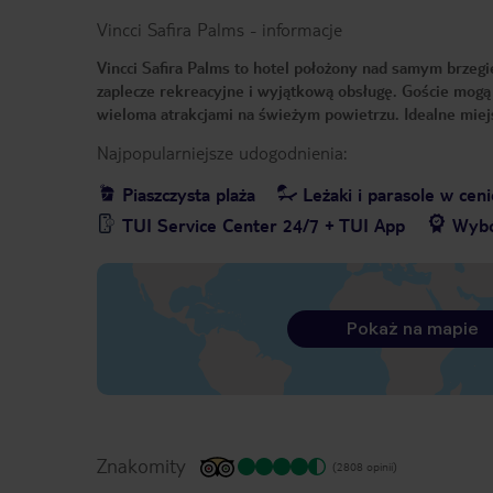
Vincci Safira Palms
-
informacje
Vincci Safira Palms to hotel położony nad samym brzeg
zaplecze rekreacyjne i wyjątkową obsługę. Goście mogą
wieloma atrakcjami na świeżym powietrzu. Idealne miej
Najpopularniejsze udogodnienia:
Piaszczysta plaża
Leżaki i parasole w ceni
TUI Service Center 24/7 + TUI App
Wybó
Pokaż na mapie
Znakomity
(2808 opinii)