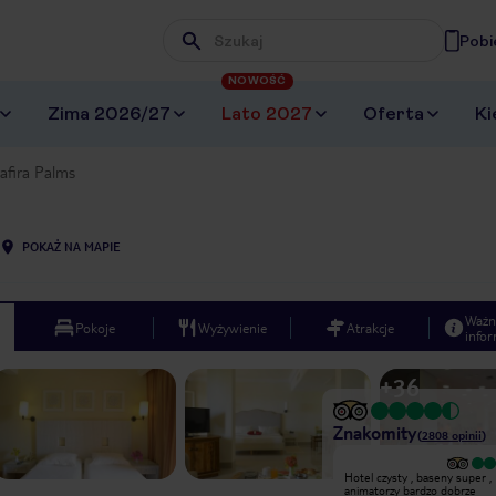
Pobi
Wpisz frazę, której szukasz
NOWOŚĆ
Zima 2026/27
Lato 2027
Oferta
Ki
Safira Palms
POKAŻ NA MAPIE
Ważn
Pokoje
Wyżywienie
Atrakcje
infor
+
36
Znakomity
(
2808
opinii
)
Wyjątkowy
Hotel czysty , baseny super ,
Super hotel, pyszne jedzenie,
animatorzy bardzo dobrze
animacje i obsługa gości hotelowych