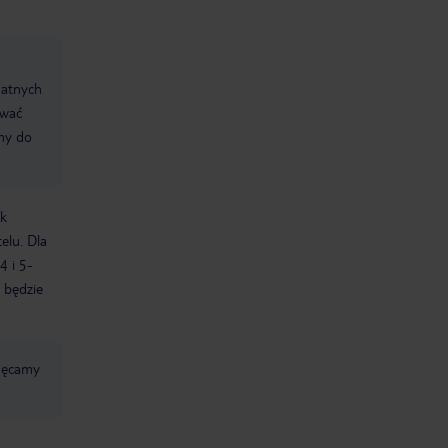
datnych
ować
śmy do
ek
elu. Dla
4 i 5-
 będzie
chęcamy