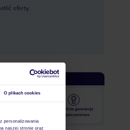
tlić oferty.
O plikach cookies
 000 hoteli w ponad 50
Najwyższa gwarancja
krajach
ubezpieczeniowa
az personalizowania
na naszej stronie oraz