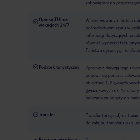
zobowiązani do przestrzegan
Opieka TUI na
W rezerwowanym hotelu opiek
wakacjach 24/7
pośrednictwem czatu w aplik
informacji dotyczących prze
również wycieczki fakultaty
Państwa dyspozycji: telefon
Podatek turystyczny
Zgodnie z decyzją rządu tune
odbywa się podczas zakwater
obiektów: 1-2 gwiazdkowych o
gwiazdkowych ok. 12 dinary 
naliczana za pobyty do maks
Transfer
Transfer (przejazd) na trasi
do zakupu transferu jako us
Przepisy wjazdowe i