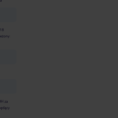
na
 18
zeżony:
DH za
będący