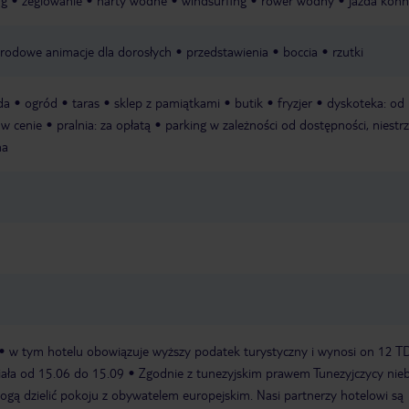
ng
żeglowanie
narty wodne
windsurfing
rower wodny
jazda kon
rodowe animacje dla dorosłych
przedstawienia
boccia
rzutki
da
ogród
taras
sklep z pamiątkami
butik
fryzjer
dyskoteka: od
 w cenie
pralnia: za opłatą
parking w zależności od dostępności, niestr
na
w tym hotelu obowiązuje wyższy podatek turystyczny i wynosi on 12 T
iała od 15.06 do 15.09
Zgodnie z tunezyjskim prawem Tunezyjczycy nie
gą dzielić pokoju z obywatelem europejskim. Nasi partnerzy hotelowi są