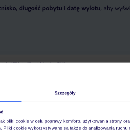
tnisko
,
długość pobytu
i
datę wylotu
, aby wyświe
etnia 2026
do
30 października 2026
Dlaczego warto wybrać TUI?
Szczegóły
óży
Tylko u nas opieka na
10
30 lat w Polsce
ść
wakacjach 24/7
jak pliki cookie w celu poprawy komfortu użytkowania strony or
m. Pliki cookie wykorzystywane są także do analizowania ruchu 