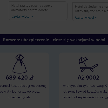
Hotel czysty , baseny super ,
Hotel ok. Jedzenie sma
animatorzy bardzo dobrze
każdy znajdzie coś dla 
zorganizowani. Jedzenie też pyszne .
na dwie dziewczyny w rec
Czytaj więcej
»
Czytaj więcej
»
Brakuje im czasem prądu i jest
niemiłe, nie pomagają, 
rzekomo awaria WiFi , niestety kradną
obsługują. Ich miny m
w pokojach . I jest bardzo ,nie miła
siebie. Jeśli chcecie coś
recepcja . Podczas sprzątania , zostały
załatwiajcie z mężczyzn
wyjęte i ukradzione połowę paczki
Plusem jest b
Rozszerz ubezpieczenie i ciesz się wakacjami w pełni
papierosów z walizki . Szef hotelu ,
powiedział że osoba co sprząta nie
pali i to była jego odpowiedź .
Uważajcie , zamykajcie walizki , albo
omijajcie ten hotel .
689 420 zł
Aż 9002
 wyniósł koszt obsługi medycznej
w przypadku tylu rezerwacji Kl
pokryty jednorazowo przez
otrzymali zwrot kosztów wakac
ubezpieczyciela
ramach ubezpieczenia od rezyg