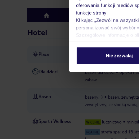
oferowania funkcji mediów s
funkcje strony.
Hotel
Opinie
top
Klikając „Zezwól na wszystk
personalizować swój wybór 
Hotel
Szczegółowe informacje o pl
Plaża
bezpośrednio przy plaży
p
Nie zezwalaj
Dla dzieci
basen dla dzieci
opieka nad
zabaw
Basen
baseny: 3
basen: zewnętrzn
zewnętrzny, ze słodką wodą, 
Sport i Wellness
łucznictwo
minipi
W CENIE
strefa spa: od 18 lat
PŁATNE