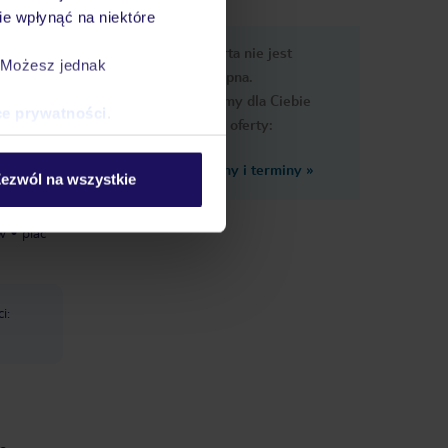
e wpłynąć na niektóre
e
Ups, ta oferta nie jest
macje
. Możesz jednak
dostępna.
Przygotowaliśmy dla Ciebie
ce prywatności
.
podobne oferty:
Zobacz inne ceny i terminy
»
ezwól na wszystkie
w
plac
i: