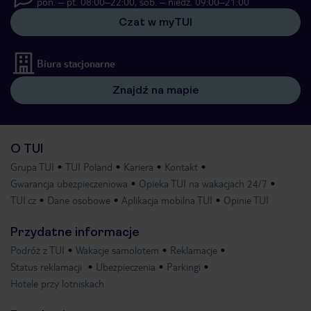
pon. – pt. 08:00–22:00, sob. – niedz. 09:00–21:00
Czat w myTUI
Biura stacjonarne
Znajdź na mapie
O TUI
Grupa TUI
TUI Poland
Kariera
Kontakt
Gwarancja ubezpieczeniowa
Opieka TUI na wakacjach 24/7
TUI.cz
Dane osobowe
Aplikacja mobilna TUI
Opinie TUI
Przydatne informacje
Podróż z TUI
Wakacje samolotem
Reklamacje
Status reklamacji
Ubezpieczenia
Parkingi
Hotele przy lotniskach