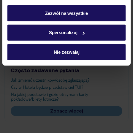
Wyżywienie
personalizować swój wybór wchodząc w zakładkę
„Szczegóły”
Zezwól na wszystkie
Szczegółowe informacje o plikach cookie znajdziesz
Atrakcje
w
polityce plików cookies
oraz
polityce prywatności
.
Spersonalizuj
Ważne informacje
Nie zezwalaj
Często zadawane pytania
Jak zmienić uczestników/osobę zgłaszającą?
Czy w Hotelu będzie przedstawiciel TUI?
Na jakiej podstawie i gdzie otrzymam karty
pokładowe/bilety lotnicze?
Zobacz więcej