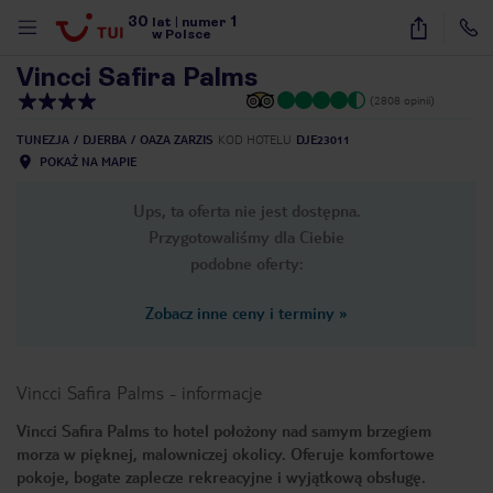
30
1
1
/
42
lat
|
numer
w Polsce
Vincci Safira Palms
(2808 opinii)
TUNEZJA
DJERBA
OAZA ZARZIS
KOD HOTELU
DJE23011
POKAŻ NA MAPIE
Ups, ta oferta nie jest dostępna.
Przygotowaliśmy dla Ciebie
podobne oferty:
Zobacz inne ceny i terminy
»
Vincci Safira Palms
-
informacje
Vincci Safira Palms to hotel położony nad samym brzegiem
morza w pięknej, malowniczej okolicy. Oferuje komfortowe
nute
pokoje, bogate zaplecze rekreacyjne i wyjątkową obsługę.