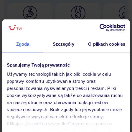
Lider niskich cen
Największe biuro
30 lat w P
podróży w Polsce
Zgoda
Szczegóły
O plikach cookies
Szanujemy Twoją prywatność
Hotel
Używamy technologii takich jak pliki cookie w celu
poprawy komfortu użytkowania strony oraz
Opinie
personalizowania wyświetlanych treści i reklam. Pliki
cookie wykorzystywane są także do analizowania ruchu
na naszej stronie oraz oferowania funkcji mediów
Pokoje
społecznościowych. Brak zgody lub jej wycofanie może
negatywnie wpłynąć na niektóre funkcje strony.
Klikając „Zezwól na wszystkie” wyrażasz zgodę na
umieszczenie wszystkich plików cookie. Możesz jednak