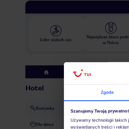
Największe biuro podr
Lider niskich cen
w Polsce
Hotel
top
Hotel
Zgoda
Rozrywka
dyskoteka lub klub nocny
Szanujemy Twoją prywatno
Używamy technologii takich 
Dla dzieci
basen dla dzieci
klub dla dz
wyświetlanych treści i rekla