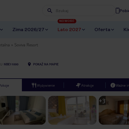
Pobi
Wpisz frazę, której szukasz
NOWOŚĆ
Zima 2026/27
Lato 2027
Oferta
Ki
ntalna
Soviva Resort
LU
NBE11000
POKAŻ NA MAPIE
Pokoje
Wyżywienie
Atrakcje
Ważne i
+
3