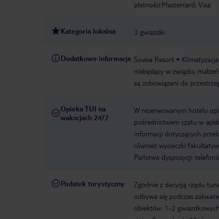
płatności:Mastercard, Visa
Kategoria lokalna
3 gwiazdki
Dodatkowe informacje
Soviva Resort
Klimatyzacja
niebędący w związku małżeńs
są zobowiązani do przestrze
Opieka TUI na
W rezerwowanym hotelu opiek
wakacjach 24/7
pośrednictwem czatu w aplik
informacji dotyczących prze
również wycieczki fakultaty
Państwa dyspozycji: telefon
Podatek turystyczny
Zgodnie z decyzją rządu tune
odbywa się podczas zakwater
obiektów: 1-2 gwiazdkowych o