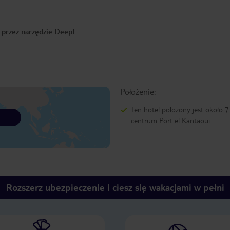
o przez narzędzie DeepL
Położenie:
Ten hotel położony jest około 
centrum Port el Kantaoui.
Rozszerz ubezpieczenie i ciesz się wakacjami w pełni