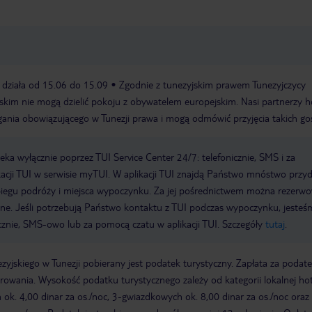
 działa od 15.06 do 15.09
Zgodnie z tunezyjskim prawem Tunezyjczycy
kim nie mogą dzielić pokoju z obywatelem europejskim. Nasi partnerzy h
gania obowiązującego w Tunezji prawa i mogą odmówić przyjęcia takich goś
a wyłącznie poprzez TUI Service Center 24/7: telefonicznie, SMS i za
acji TUI w serwisie myTUI. W aplikacji TUI znajdą Państwo mnóstwo przy
biegu podróży i miejsca wypoczynku. Za jej pośrednictwem można rezerw
wne. Jeśli potrzebują Państwo kontaktu z TUI podczas wypoczynku, jeste
icznie, SMS-owo lub za pomocą czatu w aplikacji TUI. Szczegóły
tutaj
.
zyjskiego w Tunezji pobierany jest podatek turystyczny. Zapłata za podat
owania. Wysokość podatku turystycznego zależy od kategorii lokalnej hot
k. 4,00 dinar za os./noc, 3-gwiazdkowych ok. 8,00 dinar za os./noc oraz 