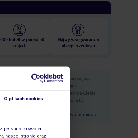
 000 hoteli w ponad 50
Najwyższa gwarancja
krajach
ubezpieczeniowa
nformacje
Ups, ta oferta nie jest
dostępna.
Przygotowaliśmy dla Ciebie
O plikach cookies
podobne oferty:
Zobacz inne ceny i terminy
»
az personalizowania
na naszej stronie oraz