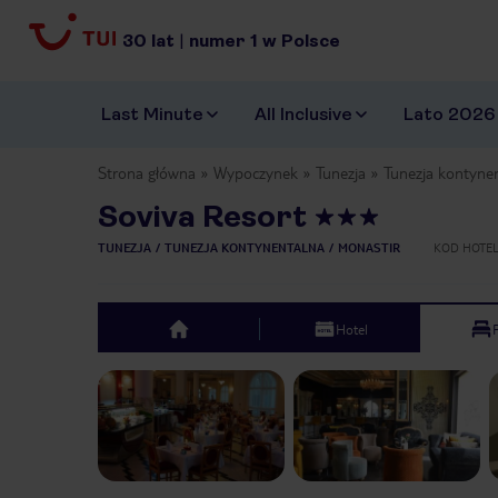
30
lat
|
numer
1
w Polsce
Last Minute
All Inclusive
Lato 2026
Strona główna
Wypoczynek
Tunezja
Tunezja kontyne
Soviva Resort
TUNEZJA
TUNEZJA KONTYNENTALNA
MONASTIR
KOD HOTE
Hotel
top
Previous slide