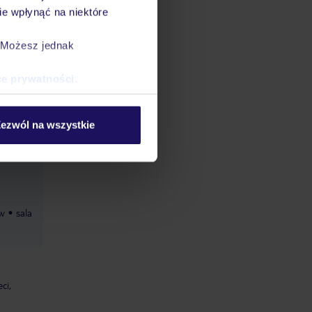
e wpłynąć na niektóre
acuzzi,
żnorodna
. Możesz jednak
o bogaty
atkówka
ce prywatności
.
y, w
i
ezwól na wszystkie
s
um
ów
sala
ci,