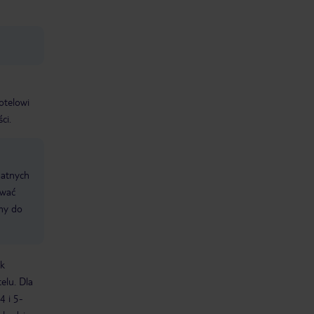
otelowi
ci.
datnych
ować
śmy do
ek
elu. Dla
4 i 5-