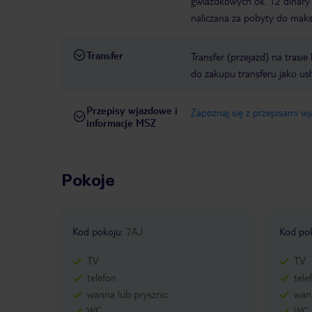
gwiazdkowych ok. 12 dinary 
naliczana za pobyty do maks
Transfer
Transfer (przejazd) na trasi
do zakupu transferu jako us
Przepisy wjazdowe i
Zapoznaj się z przepisami w
informacje MSZ
Pokoje
Kod pokoju
:
7AJ
Kod po
TV
TV
telefon
tele
wanna lub prysznic
wann
WC
WC