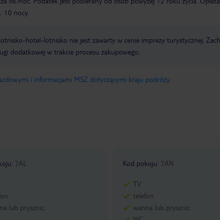
za os./noc. Podatek jest pobierany od osób powyżej 12 roku życia. Opłata
. 10 nocy.
e lotnisko-hotel-lotnisko nie jest zawarty w cenie imprezy turystycznej. Za
ługi dodatkowej w trakcie procesu zakupowego.
jazdowymi i informacjami MSZ dotyczącymi kraju podróży
.
koju
:
7AL
Kod pokoju
:
7AN
TV
fon
telefon
a lub prysznic
wanna lub prysznic
WC