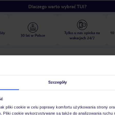
Dlaczego warto wybrać TUI?
óży
Tylko u nas opieka na
10
30 lat w Polsce
wakacjach 24/7
Pokoje
Wyżywienie
Atrakcje
Ważne i
Szczegóły
ść
jak pliki cookie w celu poprawy komfortu użytkowania strony or
ieci
plac zabaw
pokój zabaw
m. Pliki cookie wykorzystywane są także do analizowania ruchu 