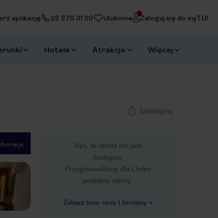
erz aplikację
22 270 31 20
Ulubione
Zaloguj się do myTUI
erunki
Hotele
Atrakcje
Więcej
Udostępnij
nformacje
Ups, ta oferta nie jest
1
/
9
dostępna.
Next slide
Przygotowaliśmy dla Ciebie
podobne oferty:
Zobacz inne ceny i terminy
»