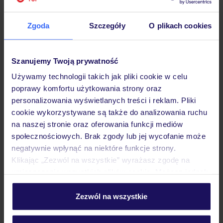
Hotel
Zgoda
Szczegóły
O plikach cookies
Opinie
Szanujemy Twoją prywatność
Używamy technologii takich jak pliki cookie w celu
Pokoje
poprawy komfortu użytkowania strony oraz
personalizowania wyświetlanych treści i reklam. Pliki
cookie wykorzystywane są także do analizowania ruchu
Wyżywienie
na naszej stronie oraz oferowania funkcji mediów
społecznościowych. Brak zgody lub jej wycofanie może
negatywnie wpłynąć na niektóre funkcje strony.
Klikając „Zezwól na wszystkie” wyrażasz zgodę na
Atrakcje
umieszczenie wszystkich plików cookie. Możesz jednak
personalizować swój wybór wchodząc w zakładkę
„Szczegóły”
Zezwól na wszystkie
Ważne informacje
Szczegółowe informacje o plikach cookie znajdziesz
w
polityce plików cookies
oraz
polityce prywatności
.