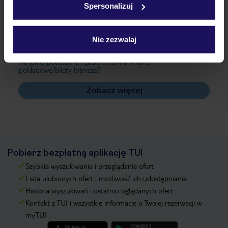
Spersonalizuj
Często zadawane pytania
Jak zmienić uczestników/osobę zgłaszającą?
Nie zezwalaj
Czy w Hotelu będzie przedstawiciel TUI?
Na jakiej podstawie i gdzie otrzymam karty
pokładowe/bilety lotnicze?
Zobacz więcej
Pobierz bezpłatną aplikację TUI
Szybkie wyszukiwanie i przeglądanie ofert
Lista ulubionych ofert i możliwość ich udostępniania
Historia wyszukiwań i ostatnio oglądanych ofert
Kontakt z TUI i wszystkie informacje o Twojej rezerwacji w
myTUI