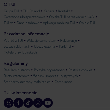
O TUI
Grupa TUI
TUI Poland
Kariera
Kontakt
Gwarancja ubezpieczeniowa
Opieka TUI na wakacjach 24/7
TUI.cz
Dane osobowe
Aplikacja mobilna TUI
Opinie TUI
Przydatne informacje
Podróż z TUI
Wakacje samolotem
Reklamacje
Status reklamacji
Ubezpieczenia
Parkingi
Hotele przy lotniskach
Regulaminy
Regulamin strony
Polityka prywatności
Polityka cookies
Bilety czarterowe
Warunki imprez turystycznych
Standardy ochrony małoletnich
Compliance
TUI w Internecie