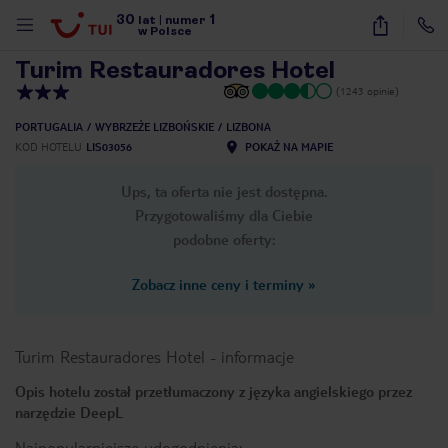
30
1
1
/
21
lat
|
numer
w Polsce
Turim Restauradores Hotel
(1243 opinie)
PORTUGALIA
WYBRZEŻE LIZBOŃSKIE
LIZBONA
KOD HOTELU
LIS03056
POKAŻ NA MAPIE
Ups, ta oferta nie jest dostępna.
Przygotowaliśmy dla Ciebie
podobne oferty:
Zobacz inne ceny i terminy
»
Turim Restauradores Hotel
-
informacje
Opis hotelu został przetłumaczony z języka angielskiego przez
narzędzie DeepL
nute
Najpopularniejsze udogodnienia: