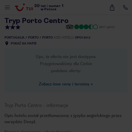
30
1
1
/
23
lat
|
numer
w Polsce
Tryp Porto Centro
(847 opinii)
PORTUGALIA
PORTO
PORTO
KOD HOTELU
OPO13012
POKAŻ NA MAPIE
Ups, ta oferta nie jest dostępna.
Przygotowaliśmy dla Ciebie
podobne oferty:
Zobacz inne ceny i terminy
»
Tryp Porto Centro
-
informacje
Opis hotelu został przetłumaczony z języka angielskiego przez
narzędzie DeepL
nute
Najpopularniejsze udogodnienia: