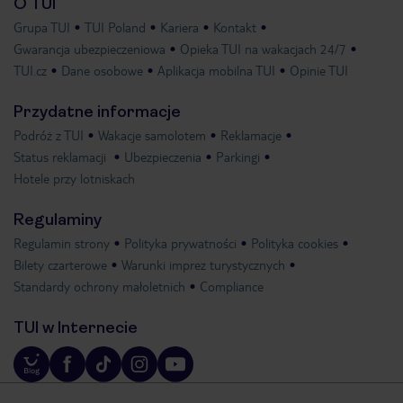
O TUI
Grupa TUI
TUI Poland
Kariera
Kontakt
Gwarancja ubezpieczeniowa
Opieka TUI na wakacjach 24/7
TUI.cz
Dane osobowe
Aplikacja mobilna TUI
Opinie TUI
Przydatne informacje
Podróż z TUI
Wakacje samolotem
Reklamacje
Status reklamacji
Ubezpieczenia
Parkingi
Hotele przy lotniskach
Regulaminy
Regulamin strony
Polityka prywatności
Polityka cookies
Bilety czarterowe
Warunki imprez turystycznych
Standardy ochrony małoletnich
Compliance
TUI w Internecie