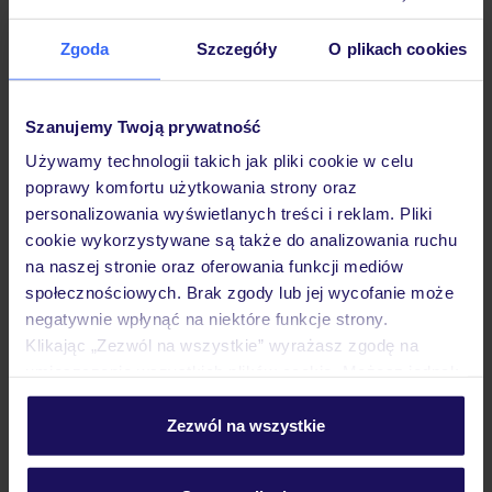
Hotel
Zgoda
Szczegóły
O plikach cookies
Opinie
Szanujemy Twoją prywatność
Używamy technologii takich jak pliki cookie w celu
Pokoje
poprawy komfortu użytkowania strony oraz
personalizowania wyświetlanych treści i reklam. Pliki
cookie wykorzystywane są także do analizowania ruchu
Wyżywienie
na naszej stronie oraz oferowania funkcji mediów
społecznościowych. Brak zgody lub jej wycofanie może
negatywnie wpłynąć na niektóre funkcje strony.
Atrakcje
Klikając „Zezwól na wszystkie” wyrażasz zgodę na
umieszczenie wszystkich plików cookie. Możesz jednak
personalizować swój wybór wchodząc w zakładkę
Ważne informacje
„Szczegóły”
Zezwól na wszystkie
Szczegółowe informacje o plikach cookie znajdziesz
w
polityce plików cookies
oraz
polityce prywatności
.