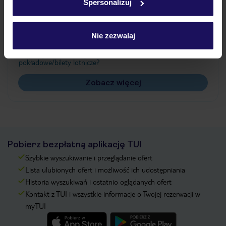
Spersonalizuj
Często zadawane pytania
Jak zmienić uczestników/osobę zgłaszającą?
Nie zezwalaj
Czy w Hotelu będzie przedstawiciel TUI?
Na jakiej podstawie i gdzie otrzymam karty
pokładowe/bilety lotnicze?
Zobacz więcej
Pobierz bezpłatną aplikację TUI
Szybkie wyszukiwanie i przeglądanie ofert
Lista ulubionych ofert i możliwość ich udostępniania
Historia wyszukiwań i ostatnio oglądanych ofert
Kontakt z TUI i wszystkie informacje o Twojej rezerwacji w
myTUI