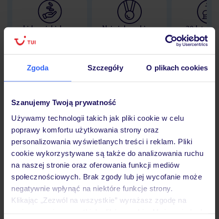
Lider niskich cen
Największe biuro
30 lat w P
podróży w Polsce
Zgoda
Szczegóły
O plikach cookies
Hotel
Szanujemy Twoją prywatność
Używamy technologii takich jak pliki cookie w celu
poprawy komfortu użytkowania strony oraz
Opinie
personalizowania wyświetlanych treści i reklam. Pliki
cookie wykorzystywane są także do analizowania ruchu
na naszej stronie oraz oferowania funkcji mediów
Pokoje
społecznościowych. Brak zgody lub jej wycofanie może
negatywnie wpłynąć na niektóre funkcje strony.
Klikając „Zezwól na wszystkie” wyrażasz zgodę na
Wyżywienie
umieszczenie wszystkich plików cookie. Możesz jednak