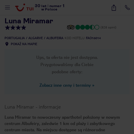
30
1
1
/
49
lat
|
numer
w Polsce
Luna Miramar
(828 opinii)
PORTUGALIA
ALGARVE
ALBUFEIRA
KOD HOTELU
FAO16014
POKAŻ NA MAPIE
Ups, ta oferta nie jest dostępna.
Przygotowaliśmy dla Ciebie
podobne oferty:
Zobacz inne ceny i terminy
»
Luna Miramar
-
informacje
Luna Miramar to nowoczesny aparthotel położony w nowym
centrum Albufeiry, zaledwie 1 km od plaży i zabytkowego
nute
centrum miasta. Na miejscu dostępne są różnorodne