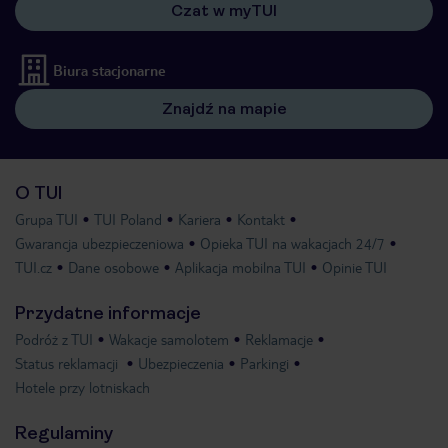
Czat w myTUI
Biura stacjonarne
Znajdź na mapie
O TUI
Grupa TUI
TUI Poland
Kariera
Kontakt
Gwarancja ubezpieczeniowa
Opieka TUI na wakacjach 24/7
TUI.cz
Dane osobowe
Aplikacja mobilna TUI
Opinie TUI
Przydatne informacje
Podróż z TUI
Wakacje samolotem
Reklamacje
Status reklamacji
Ubezpieczenia
Parkingi
Hotele przy lotniskach
Regulaminy