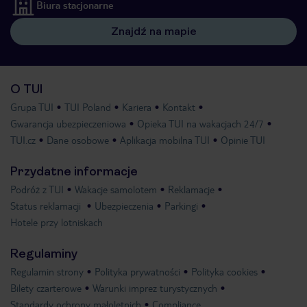
Biura stacjonarne
Znajdź na mapie
O TUI
Grupa TUI
TUI Poland
Kariera
Kontakt
Gwarancja ubezpieczeniowa
Opieka TUI na wakacjach 24/7
TUI.cz
Dane osobowe
Aplikacja mobilna TUI
Opinie TUI
Przydatne informacje
Podróż z TUI
Wakacje samolotem
Reklamacje
Status reklamacji
Ubezpieczenia
Parkingi
Hotele przy lotniskach
Regulaminy
Regulamin strony
Polityka prywatności
Polityka cookies
Bilety czarterowe
Warunki imprez turystycznych
Standardy ochrony małoletnich
Compliance