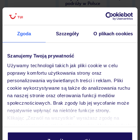
podróży w Polsce
Zgoda
Szczegóły
O plikach cookies
Hotel
Szanujemy Twoją prywatność
Używamy technologii takich jak pliki cookie w celu
Opinie
poprawy komfortu użytkowania strony oraz
personalizowania wyświetlanych treści i reklam. Pliki
cookie wykorzystywane są także do analizowania ruchu
Pokoje
na naszej stronie oraz oferowania funkcji mediów
społecznościowych. Brak zgody lub jej wycofanie może
negatywnie wpłynąć na niektóre funkcje strony.
Wyżywienie
Klikając „Zezwól na wszystkie” wyrażasz zgodę na
umieszczenie wszystkich plików cookie. Możesz jednak
personalizować swój wybór wchodząc w zakładkę
Atrakcje