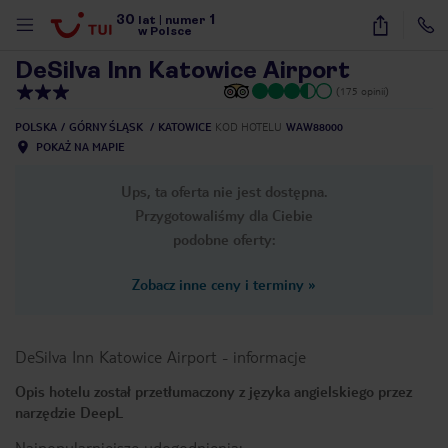
30
1
1
/
18
lat
|
numer
w Polsce
DeSilva Inn Katowice Airport
(175 opinii)
POLSKA
GÓRNY ŚLĄSK
KATOWICE
KOD HOTELU
WAW88000
POKAŻ NA MAPIE
Ups, ta oferta nie jest dostępna.
Przygotowaliśmy dla Ciebie
podobne oferty:
Zobacz inne ceny i terminy
»
DeSilva Inn Katowice Airport
-
informacje
Opis hotelu został przetłumaczony z języka angielskiego przez
narzędzie DeepL
nute
Najpopularniejsze udogodnienia: