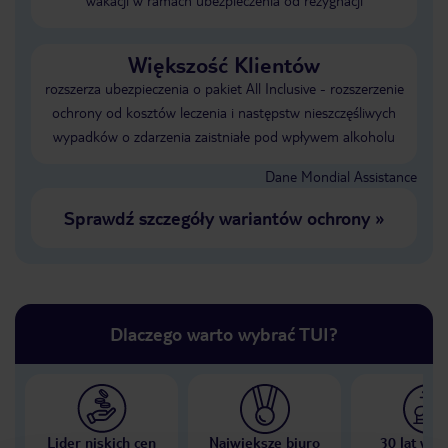
wakacji w ramach ubezpieczenia od rezygnacji
Większość Klientów
rozszerza ubezpieczenia o pakiet All Inclusive - rozszerzenie
ochrony od kosztów leczenia i następstw nieszczęśliwych
wypadków o zdarzenia zaistniałe pod wpływem alkoholu
Dane Mondial Assistance
Sprawdź szczegóły wariantów ochrony
»
Dlaczego warto wybrać TUI?
Lider niskich cen
Największe biuro
30 lat w P