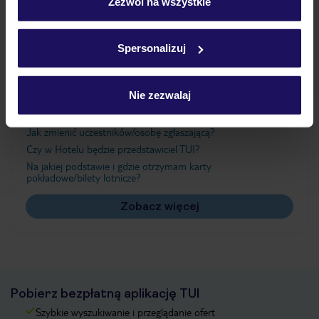
„Szczegóły”
Zezwól na wszystkie
Szczegółowe informacje o plikach cookie znajdziesz
w
polityce plików cookies
oraz
polityce prywatności
.
Ważne informacje
Spersonalizuj
Nie zezwalaj
Często zadawane pytania
Jak zmienić uczestników/osobę zgłaszającą?
Czy w Hotelu będzie przedstawiciel TUI?
Na jakiej podstawie i gdzie otrzymam karty
pokładowe/bilety lotnicze?
Zobacz więcej
Pobierz bezpłatną aplikację TUI
Szybkie wyszukiwanie i przeglądanie ofert