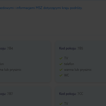
jazdowymi i informacjami MSZ dotyczącymi kraju podróży
.
koju
:
7B4
Kod pokoju
:
7B5
TV
fon
telefon
a lub prysznic
wanna lub prysznic
WC
koju
:
7B7
Kod pokoju
:
7CC
TV