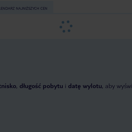
LENDARZ NAJNIŻSZYCH CEN
tnisko
,
długość pobytu
i
datę wylotu
, aby wyświe