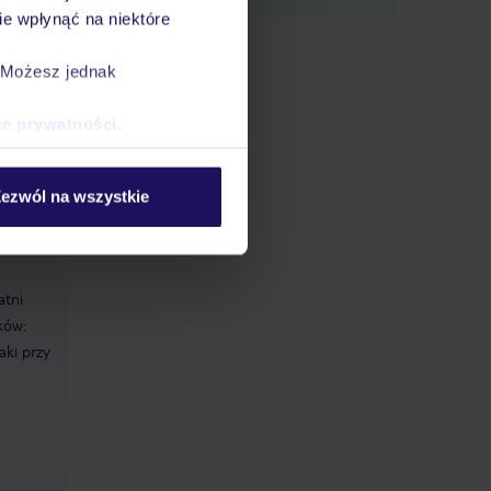
e wpłynąć na niektóre
su.
. Możesz jednak
ej z
ce prywatności
.
oście
ezwól na wszystkie
atni
ków:
aki przy