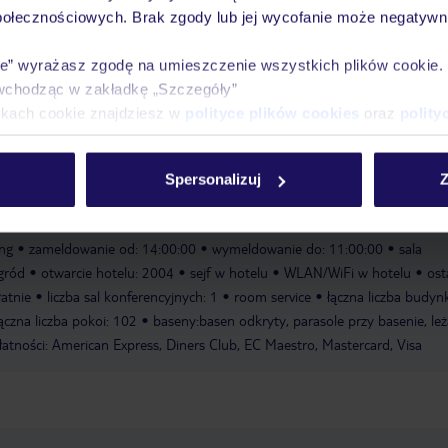
połecznościowych. Brak zgody lub jej wycofanie może negatywni
rantuje orzeźwienie. Leżaki pod parasolami na tarasie zachęcają do relak
ie” wyrażasz zgodę na umieszczenie wszystkich plików cookie
 są w barze przy basenie. Obiekt oferuje rozmaite atrakcje, w tym rejsy
wchodząc w zakładkę „Szczegóły”
łaźnię turecką i masaże. Do dyspozycji Gości jest strefa odnowy biologiczn
ikach cookie znajdziesz w
polityce plików cookies
oraz
polity
. Aromaterapia dostępna jest za dodatkową opłatą. W wolnym czasie G
mie rozrywkowym i posłuchać muzyki na żywo.
katamaran
sala
opłatą
masaże
liczba saun: 1
sauna: bezpłatnie
centrum odnowy
Spersonalizuj
Z
ing
zameldowanie od: 14:00:00
wymeldowanie do: 11:00:00
sala
gród
otwarcie hotelu: 2004
sejf w hotelu
WLAN/WiFi w hotelu
ost
łatnie
liczba sal konferencyjnych: 1
room service
łączna liczba budyn
ączna liczba pokoi: 102
baseny:basen odkryty, parasole przy basenie, leż
atności: American Express, Diners Club, EC Maestro, Mastercard, Visa