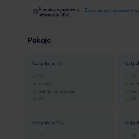
Przepisy wjazdowe i
Zapoznaj się z przepisami w
informacje MSZ
Pokoje
Kod pokoju
:
7B3
Kod po
TV
TV
telefon
tele
wanna lub prysznic
wann
WC
WC
Kod pokoju
:
7B6
Kod po
TV
TV