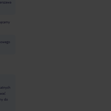
Warszawa
chęcamy
jsowego
datnych
ować
śmy do