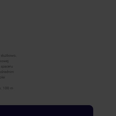
 służbowo,
tkowej
o spaceru
pośrednim
olei
k. 100 m