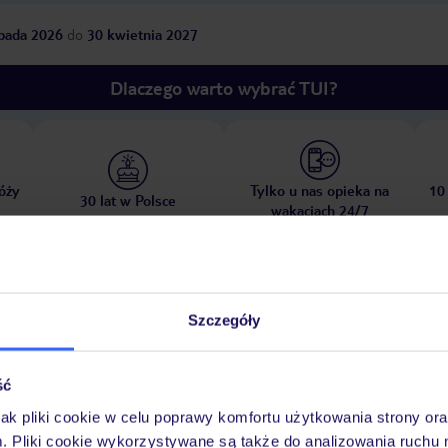
opada 2026
do
30 kwietnia 2027
Dlaczego warto wybrać TUI?
óży
Tylko u nas opieka na
10
30 lat w Polsce
wakacjach 24/7
Pokoje
Wyżywienie
Atrakcje
Ważne i
Szczegóły
ść
jak pliki cookie w celu poprawy komfortu użytkowania strony or
ka na żywo
Pokazy
m. Pliki cookie wykorzystywane są także do analizowania ruchu 