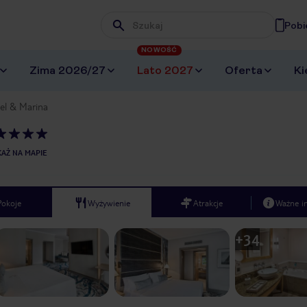
Pobi
Wpisz frazę, której szukasz
NOWOŚĆ
Zima 2026/27
Lato 2027
Oferta
Ki
el & Marina
AŻ NA MAPIE
Pokoje
Wyżywienie
Atrakcje
Ważne i
+
34