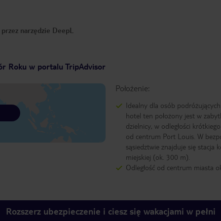
o przez narzędzie DeepL
r Roku w portalu TripAdvisor
Położenie:
Idealny dla osób podróżujących
hotel ten położony jest w zaby
dzielnicy, w odległości krótkieg
od centrum Port Louis. W bez
sąsiedztwie znajduje się stacja k
miejskiej (ok. 300 m).
Odległość od centrum miasta o
Rozszerz ubezpieczenie i ciesz się wakacjami w pełni