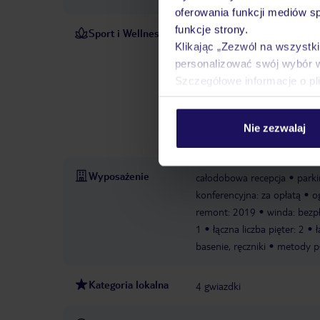
oferowania funkcji mediów s
funkcje strony.
Sport i Wellness
Obszar odkrytego basenu gwa
Klikając „Zezwól na wszystk
Orzeźwiające napoje dostępne
personalizować swój wybór 
katamaranem, siłownię, spa, 
Szczegółowe informacje o pl
masażem strumieniem wodnym
mogą wziąć udział w progra
fitness
centrum urody: za 
Nie zezwalaj
biologicznej.
Wyposażenie
całodobowa recepcja
park
konferencyjna: za opłatą
o
remont: 2019
winda: bezp
1
łączna liczba pięter: 2
ł
basenie, ręczniki
metody pł
Kategoria lokalna
4 gwiazdki