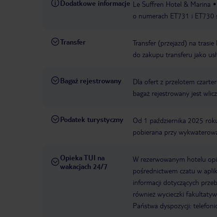
Dodatkowe informacje
Le Suffren Hotel & Marina
o numerach ET731 i ET730 
Transfer
Transfer (przejazd) na trasi
do zakupu transferu jako us
Bagaż rejestrowany
Dla ofert z przelotem czart
bagaż rejestrowany jest wli
Podatek turystyczny
Od 1 października 2025 roku
pobierana przy wykwaterowan
Opieka TUI na
W rezerwowanym hotelu opiek
wakacjach 24/7
pośrednictwem czatu w aplik
informacji dotyczących prze
również wycieczki fakultaty
Państwa dyspozycji: telefon