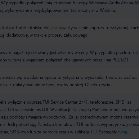
W przypadku połączeń linią Ethiopian Air rejsy Warszawa-Addis Abeba-
są wykonywane z międzylądowaniem technicznym w Wiedniu.
e lotnisko-hotel-lotnisko nie jest zawarty w cenie imprezy turystycznej. Za
ługi dodatkowej w trakcie procesu zakupowego.
erowym bagaż rejestrowany jest wliczony w cenę. W przypadku przelotu re
czony w cenę z wyjątkiem połączeń obsługiwanych przez linię PLL LOT.
 została wprowadzona opłata turystyczna w wysokości 3 euro za os./noc
iu. Z opłaty zwolnione będą osoby poniżej 12. roku życia.
a wyłącznie poprzez TUI Service Center 24/7: telefonicznie, SMS i za
acji TUI w serwisie myTUI. W aplikacji TUI znajdą Państwo mnóstwo przy
biegu podróży i miejsca wypoczynku. Za jej pośrednictwem można rezerw
wne. Jeśli potrzebują Państwo kontaktu z TUI podczas wypoczynku, jeste
icznie, SMS-owo lub za pomocą czatu w aplikacji TUI. Szczegóły
tutaj
.