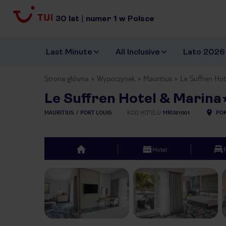
30
lat
|
numer
1
w Polsce
Last Minute
All Inclusive
Lato 2026
Strona główna
Wypoczynek
Mauritius
Le Suffren Hot
Le Suffren Hotel & Marina
MAURITIUS
PORT LOUIS
KOD HOTELU
MRU81001
POK
Hotel
top
Previous slide