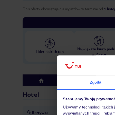
Opis oferty obowiązuje dla wyjazdów w terminie
od
1 list
Największe biuro podr
Lider niskich cen
w Polsce
Hotel
top
Zgoda
Hotel
Szanujemy Twoją prywatno
Używamy technologii takich 
Rozrywka
Rozrywka: bezpłatnie
Muzy
wyświetlanych treści i rekla