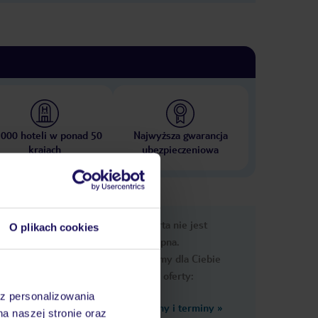
 000 hoteli w ponad 50
Najwyższa gwarancja
krajach
ubezpieczeniowa
nformacje
Ups, ta oferta nie jest
O plikach cookies
dostępna.
Przygotowaliśmy dla Ciebie
podobne oferty:
az personalizowania
Zobacz inne ceny i terminy
»
na naszej stronie oraz