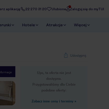
erz aplikację
22 270 31 20
Ulubione
Zaloguj się do myTUI
erunki
Hotele
Atrakcje
Więcej
Udostępnij
nformacje
Ups, ta oferta nie jest
1
/
40
dostępna.
Next slide
Przygotowaliśmy dla Ciebie
podobne oferty:
Zobacz inne ceny i terminy
»