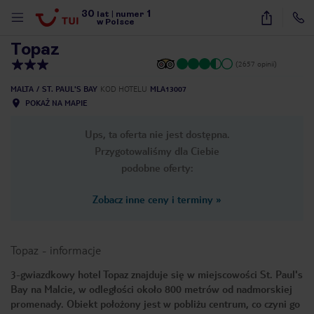
30
1
1
/
38
lat
|
numer
w Polsce
Topaz
(2657 opinii)
MALTA
ST. PAUL'S BAY
KOD HOTELU
MLA13007
POKAŻ NA MAPIE
Ups, ta oferta nie jest dostępna.
Przygotowaliśmy dla Ciebie
podobne oferty:
Zobacz inne ceny i terminy
»
Topaz
-
informacje
3-gwiazdkowy hotel Topaz znajduje się w miejscowości St. Paul's
Bay na Malcie, w odległości około 800 metrów od nadmorskiej
nute
promenady. Obiekt położony jest w pobliżu centrum, co czyni go