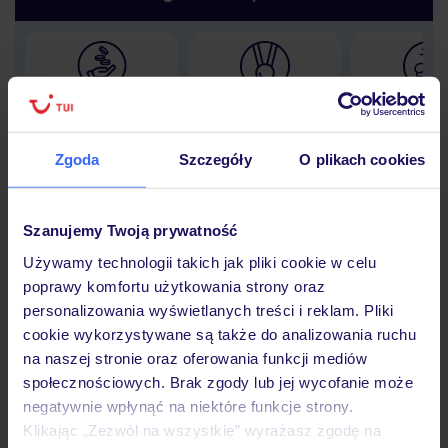
Lider niskich cen
Największe biuro
30 lat w P
podróży w Polsce
Zgoda
Szczegóły
O plikach cookies
Szanujemy Twoją prywatność
Hotel
Używamy technologii takich jak pliki cookie w celu
poprawy komfortu użytkowania strony oraz
personalizowania wyświetlanych treści i reklam. Pliki
Opinie
cookie wykorzystywane są także do analizowania ruchu
na naszej stronie oraz oferowania funkcji mediów
społecznościowych. Brak zgody lub jej wycofanie może
Pokoje
negatywnie wpłynąć na niektóre funkcje strony.
Klikając „Zezwól na wszystkie” wyrażasz zgodę na