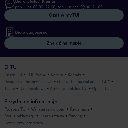
Biuro Obsługi Klienta
pon. – pt. 08:00–22:00, sob. – niedz. 09:00–21:00
Czat w myTUI
Biura stacjonarne
Znajdź na mapie
O TUI
Grupa TUI
TUI Poland
Kariera
Kontakt
Gwarancja ubezpieczeniowa
Opieka TUI na wakacjach 24/7
TUI.cz
Dane osobowe
Aplikacja mobilna TUI
Opinie TUI
Przydatne informacje
Podróż z TUI
Wakacje samolotem
Reklamacje
Status reklamacji
Ubezpieczenia
Parkingi
Hotele przy lotniskach