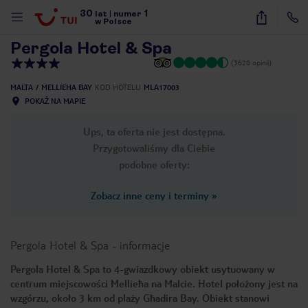
30
1
1
/
34
lat
|
numer
w Polsce
Pergola Hotel & Spa
(3620 opinii)
MALTA
MELLIEHA BAY
KOD HOTELU
MLA17003
POKAŻ NA MAPIE
Ups, ta oferta nie jest dostępna.
Przygotowaliśmy dla Ciebie
podobne oferty:
Zobacz inne ceny i terminy
»
Pergola Hotel & Spa
-
informacje
Pergola Hotel & Spa to 4-gwiazdkowy obiekt usytuowany w
centrum miejscowości Mellieħa na Malcie. Hotel położony jest na
nute
wzgórzu, około 3 km od plaży Għadira Bay. Obiekt stanowi