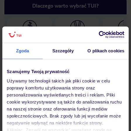
Dlaczego warto wybrać TUI?
Lider niskich cen
Największe biuro
30 lat w P
podróży w Polsce
Zgoda
Szczegóły
O plikach cookies
Szanujemy Twoją prywatność
Hotel
Używamy technologii takich jak pliki cookie w celu
poprawy komfortu użytkowania strony oraz
personalizowania wyświetlanych treści i reklam. Pliki
Opinie
cookie wykorzystywane są także do analizowania ruchu
na naszej stronie oraz oferowania funkcji mediów
społecznościowych. Brak zgody lub jej wycofanie może
Pokoje
negatywnie wpłynąć na niektóre funkcje strony.
Klikając „Zezwól na wszystkie” wyrażasz zgodę na