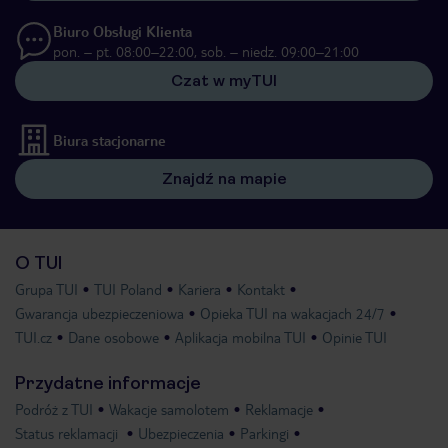
Biuro Obsługi Klienta
pon. – pt. 08:00–22:00, sob. – niedz. 09:00–21:00
Czat w myTUI
Biura stacjonarne
Znajdź na mapie
O TUI
Grupa TUI
TUI Poland
Kariera
Kontakt
Gwarancja ubezpieczeniowa
Opieka TUI na wakacjach 24/7
TUI.cz
Dane osobowe
Aplikacja mobilna TUI
Opinie TUI
Przydatne informacje
Podróż z TUI
Wakacje samolotem
Reklamacje
Status reklamacji
Ubezpieczenia
Parkingi