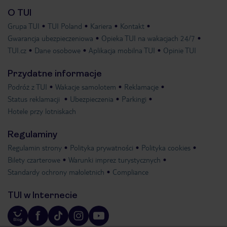
O TUI
Grupa TUI
TUI Poland
Kariera
Kontakt
Gwarancja ubezpieczeniowa
Opieka TUI na wakacjach 24/7
TUI.cz
Dane osobowe
Aplikacja mobilna TUI
Opinie TUI
Przydatne informacje
Podróż z TUI
Wakacje samolotem
Reklamacje
Status reklamacji
Ubezpieczenia
Parkingi
Hotele przy lotniskach
Regulaminy
Regulamin strony
Polityka prywatności
Polityka cookies
Bilety czarterowe
Warunki imprez turystycznych
Standardy ochrony małoletnich
Compliance
TUI w Internecie