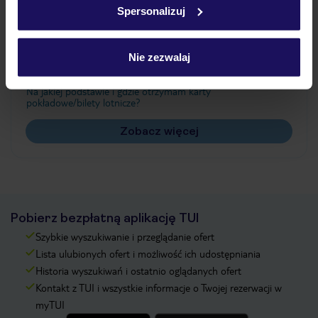
Spersonalizuj
Często zadawane pytania
Jak zmienić uczestników/osobę zgłaszającą?
Nie zezwalaj
Czy w Hotelu będzie przedstawiciel TUI?
Na jakiej podstawie i gdzie otrzymam karty
pokładowe/bilety lotnicze?
Zobacz więcej
Pobierz bezpłatną aplikację TUI
Szybkie wyszukiwanie i przeglądanie ofert
Lista ulubionych ofert i możliwość ich udostępniania
Historia wyszukiwań i ostatnio oglądanych ofert
Kontakt z TUI i wszystkie informacje o Twojej rezerwacji w
myTUI