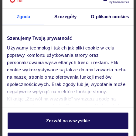
Hotel
Zgoda
Szczegóły
O plikach cookies
Opinie
Szanujemy Twoją prywatność
Używamy technologii takich jak pliki cookie w celu
poprawy komfortu użytkowania strony oraz
Pokoje
personalizowania wyświetlanych treści i reklam. Pliki
cookie wykorzystywane są także do analizowania ruchu
na naszej stronie oraz oferowania funkcji mediów
Wyżywienie
społecznościowych. Brak zgody lub jej wycofanie może
negatywnie wpłynąć na niektóre funkcje strony.
Klikając „Zezwól na wszystkie” wyrażasz zgodę na
Atrakcje
umieszczenie wszystkich plików cookie. Możesz jednak
personalizować swój wybór wchodząc w zakładkę
„Szczegóły”
Zezwól na wszystkie
Ważne informacje
Szczegółowe informacje o plikach cookie znajdziesz
w
polityce plików cookies
oraz
polityce prywatności
.