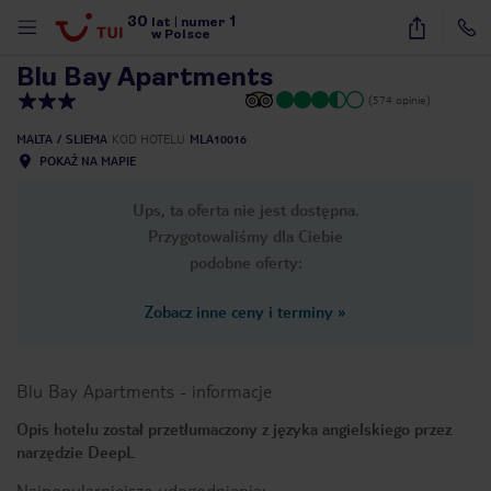
30
1
1
/
45
lat
|
numer
w Polsce
Blu Bay Apartments
(574 opinie)
MALTA
SLIEMA
KOD HOTELU
MLA10016
POKAŻ NA MAPIE
Ups, ta oferta nie jest dostępna.
Przygotowaliśmy dla Ciebie
podobne oferty:
Zobacz inne ceny i terminy
»
Blu Bay Apartments
-
informacje
Opis hotelu został przetłumaczony z języka angielskiego przez
narzędzie DeepL
nute
Najpopularniejsze udogodnienia: