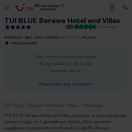
30
1
1
/
32
lat
|
numer
w Polsce
TUI BLUE Berawa Hotel and Villas
(424 opinie)
INDONEZJA - BALI
BALI
CANGGU
KOD HOTELU
DPS40142
POKAŻ NA MAPIE
Ups, ta oferta nie jest dostępna.
Przygotowaliśmy dla Ciebie
podobne oferty:
Zobacz inne ceny i terminy
»
TUI BLUE Berawa Hotel and Villas
-
informacje
TUI BLUE Berawa Hotel and Villas, położony w sercu tętniącego
życiem Canggu, to 5-gwiazdkowy obiekt, który zapewnia
nute
wyjątkowy wypoczynek wśród atrakcji i zgiełku Berawy.