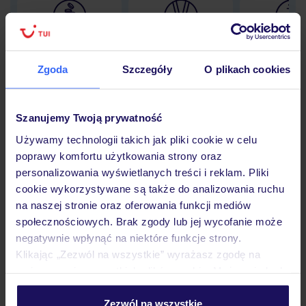
Lider niskich cen
Największe biuro
30 lat w P
podróży w Polsce
Zgoda
Szczegóły
O plikach cookies
Szanujemy Twoją prywatność
Hotel
Używamy technologii takich jak pliki cookie w celu
poprawy komfortu użytkowania strony oraz
personalizowania wyświetlanych treści i reklam. Pliki
Pokoje
cookie wykorzystywane są także do analizowania ruchu
na naszej stronie oraz oferowania funkcji mediów
społecznościowych. Brak zgody lub jej wycofanie może
negatywnie wpłynąć na niektóre funkcje strony.
Wyżywienie
Klikając „Zezwól na wszystkie” wyrażasz zgodę na
umieszczenie wszystkich plików cookie. Możesz jednak
personalizować swój wybór wchodząc w zakładkę
Atrakcje
„Szczegóły”
Zezwól na wszystkie