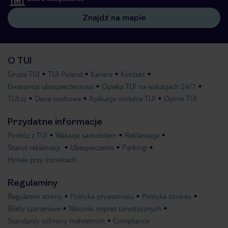
Znajdź na mapie
O TUI
Grupa TUI
TUI Poland
Kariera
Kontakt
Gwarancja ubezpieczeniowa
Opieka TUI na wakacjach 24/7
TUI.cz
Dane osobowe
Aplikacja mobilna TUI
Opinie TUI
Przydatne informacje
Podróż z TUI
Wakacje samolotem
Reklamacje
Status reklamacji
Ubezpieczenia
Parkingi
Hotele przy lotniskach
Regulaminy
Regulamin strony
Polityka prywatności
Polityka cookies
Bilety czarterowe
Warunki imprez turystycznych
Standardy ochrony małoletnich
Compliance