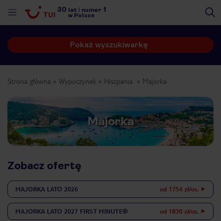
30
1
lat
|
numer
w Polsce
Pokaż wyszukiwarkę
Strona główna
Wypoczynek
Hiszpania
Majorka
Majorka
Zobacz ofertę
MAJORKA
LATO 2026
od 1754 zł/os.
nute
MAJORKA
LATO 2027 FIRST MINUTE®
od 1830 zł/os.