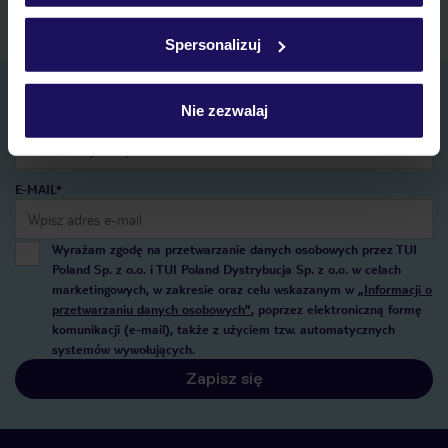
Szczegółowe informacje o plikach cookie znajdziesz
w
polityce plików cookies
oraz
polityce prywatności
.
Spersonalizuj
Zapisz się do newslettera
Nie zezwalaj
IMIĘ*
E-MAIL*
Wyrażam zgodę na przetwarzanie danych osobowych przez TUI
Poland Sp. z o.o. i TUI Poland Dystrybucja Sp. z o.o. w celach
marketingowych, w zakresie oraz celu wskazanym w
„Informacji o
przetwarzaniu danych osobowych”
, poprzez elektroniczną formę
komunikacji (e-mail), także z użyciem tzw. automatycznych
systemów wywołujących.
Zapisz się