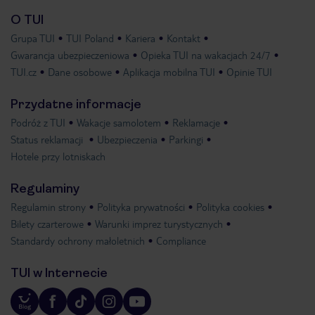
O TUI
Grupa TUI
TUI Poland
Kariera
Kontakt
Gwarancja ubezpieczeniowa
Opieka TUI na wakacjach 24/7
TUI.cz
Dane osobowe
Aplikacja mobilna TUI
Opinie TUI
Przydatne informacje
Podróż z TUI
Wakacje samolotem
Reklamacje
Status reklamacji
Ubezpieczenia
Parkingi
Hotele przy lotniskach
Regulaminy
Regulamin strony
Polityka prywatności
Polityka cookies
Bilety czarterowe
Warunki imprez turystycznych
Standardy ochrony małoletnich
Compliance
TUI w Internecie