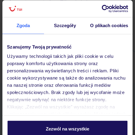
Appartements Los Tilos
HISZPANIA / MAJORKA
dogodna lokalizacja
pokoje z aneksem kuchennym
Zgoda
Szczegóły
O plikach cookies
2 baseny zewnętrzne
1 486 zł/os.
Szanujemy Twoją prywatność
Używamy technologii takich jak pliki cookie w celu
poprawy komfortu użytkowania strony oraz
Ubezpieczenia turystyczne Majorka - dowiedz się więcej »
personalizowania wyświetlanych treści i reklam. Pliki
cookie wykorzystywane są także do analizowania ruchu
na naszej stronie oraz oferowania funkcji mediów
społecznościowych. Brak zgody lub jej wycofanie może
Pobierz bezpłatną aplikację TUI
negatywnie wpłynąć na niektóre funkcje strony.
Szybkie wyszukiwanie i przeglądanie ofert
Klikając „Zezwól na wszystkie” wyrażasz zgodę na
Lista ulubionych ofert i możliwość ich udostępniania
umieszczenie wszystkich plików cookie. Możesz jednak
Historia wyszukiwań i ostatnio oglądanych ofert
personalizować swój wybór wchodząc w zakładkę
Kontakt z TUI i wszystkie informacje o Twojej rezerwacji w
„Szczegóły”
Zezwól na wszystkie
myTUI