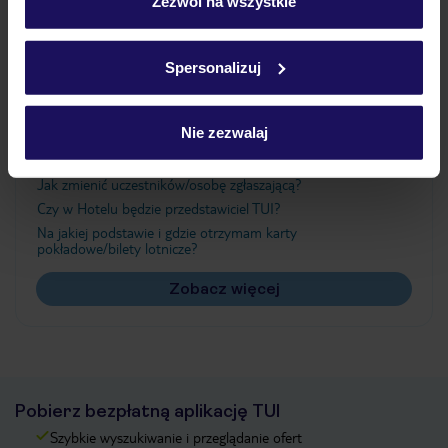
„Szczegóły”
Zezwól na wszystkie
Szczegółowe informacje o plikach cookie znajdziesz
w
polityce plików cookies
oraz
polityce prywatności
.
Ważne informacje
Spersonalizuj
Nie zezwalaj
Często zadawane pytania
Jak zmienić uczestników/osobę zgłaszającą?
Czy w Hotelu będzie przedstawiciel TUI?
Na jakiej podstawie i gdzie otrzymam karty
pokładowe/bilety lotnicze?
Zobacz więcej
Pobierz bezpłatną aplikację TUI
Szybkie wyszukiwanie i przeglądanie ofert