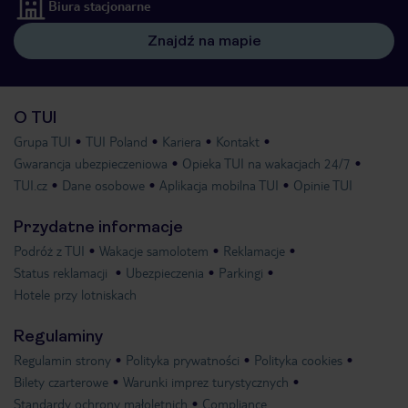
Biura stacjonarne
Znajdź na mapie
O TUI
Grupa TUI
TUI Poland
Kariera
Kontakt
Gwarancja ubezpieczeniowa
Opieka TUI na wakacjach 24/7
TUI.cz
Dane osobowe
Aplikacja mobilna TUI
Opinie TUI
Przydatne informacje
Podróż z TUI
Wakacje samolotem
Reklamacje
Status reklamacji
Ubezpieczenia
Parkingi
Hotele przy lotniskach
Regulaminy
Regulamin strony
Polityka prywatności
Polityka cookies
Bilety czarterowe
Warunki imprez turystycznych
Standardy ochrony małoletnich
Compliance