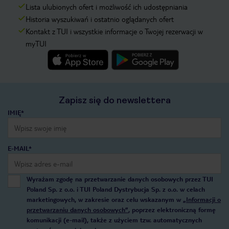
Lista ulubionych ofert i możliwość ich udostępniania
Historia wyszukiwań i ostatnio oglądanych ofert
Kontakt z TUI i wszystkie informacje o Twojej rezerwacji w
myTUI
Zapisz się do newslettera
IMIĘ*
E-MAIL*
Wyrażam zgodę na przetwarzanie danych osobowych przez TUI
Poland Sp. z o.o. i TUI Poland Dystrybucja Sp. z o.o. w celach
marketingowych, w zakresie oraz celu wskazanym w
„Informacji o
przetwarzaniu danych osobowych”
, poprzez elektroniczną formę
komunikacji (e-mail), także z użyciem tzw. automatycznych