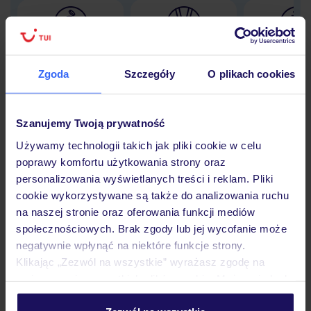
Lider niskich cen
Największe biuro
30 lat w P
podróży w Polsce
Zgoda
Szczegóły
O plikach cookies
Szanujemy Twoją prywatność
Używamy technologii takich jak pliki cookie w celu
Hotel
poprawy komfortu użytkowania strony oraz
personalizowania wyświetlanych treści i reklam. Pliki
cookie wykorzystywane są także do analizowania ruchu
Pokoje
na naszej stronie oraz oferowania funkcji mediów
społecznościowych. Brak zgody lub jej wycofanie może
negatywnie wpłynąć na niektóre funkcje strony.
Wyżywienie
Klikając „Zezwól na wszystkie” wyrażasz zgodę na
umieszczenie wszystkich plików cookie. Możesz jednak
personalizować swój wybór wchodząc w zakładkę
Atrakcje