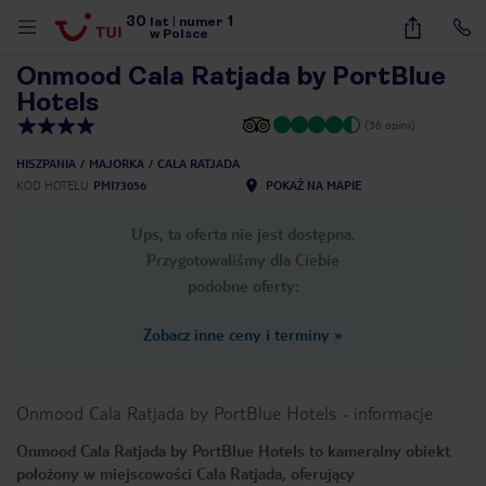
30
1
1
/
7
lat
|
numer
w Polsce
Onmood Cala Ratjada by PortBlue
Hotels
(36 opinii)
HISZPANIA
MAJORKA
CALA RATJADA
KOD HOTELU
PMI73056
POKAŻ NA MAPIE
Ups, ta oferta nie jest dostępna.
Przygotowaliśmy dla Ciebie
podobne oferty:
Zobacz inne ceny i terminy
»
Onmood Cala Ratjada by PortBlue Hotels
-
informacje
Onmood Cala Ratjada by PortBlue Hotels to kameralny obiekt
nute
położony w miejscowości Cala Ratjada, oferujący