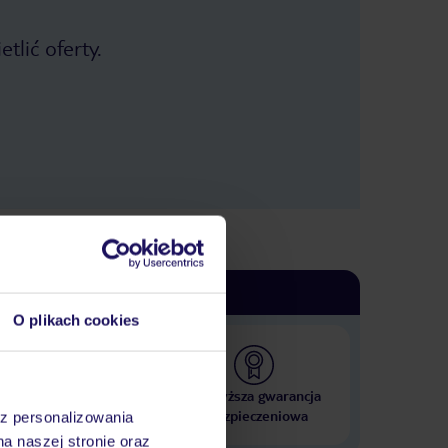
tlić oferty.
O plikach cookies
 000 hoteli w ponad 50
Najwyższa gwarancja
krajach
ubezpieczeniowa
az personalizowania
na naszej stronie oraz