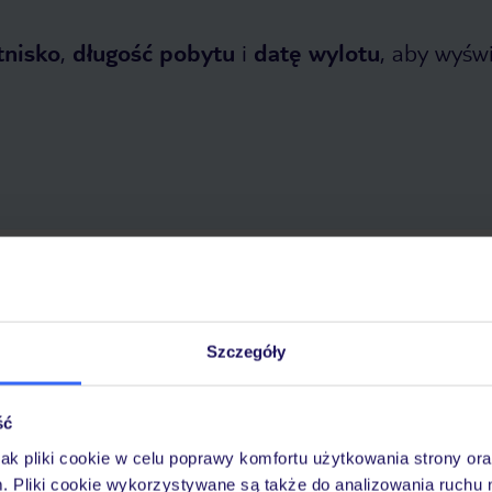
tnisko
,
długość pobytu
i
datę wylotu
, aby wyświe
etnia 2026
do
1 listopada 2026
Dlaczego warto wybrać TUI?
Szczegóły
ść
óży
Tylko u nas opieka na
10
30 lat w Polsce
wakacjach 24/7
jak pliki cookie w celu poprawy komfortu użytkowania strony or
m. Pliki cookie wykorzystywane są także do analizowania ruchu 