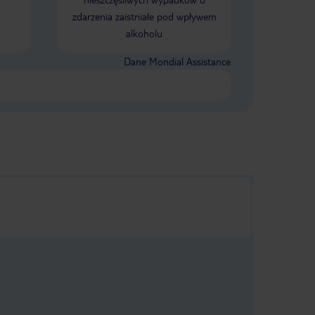
amos mucho.
zdarzenia zaistniałe pod wpływem
a es el
alkoholu
íblemente
nto en la
estaurante y
Dane Mondial Assistance
nto especial a
 es
o, siempre
.
tel sin
volveremos