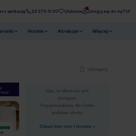
erz aplikację
22 270 31 20
Ulubione
Zaloguj się do myTUI
erunki
Hotele
Atrakcje
Więcej
Udostępnij
e
Ups, ta oferta nie jest
macje
1
/
27
dostępna.
Next slide
Przygotowaliśmy dla Ciebie
podobne oferty:
Zobacz inne ceny i terminy
»
Wyjątkowy
Wyjątkowy
ja.
Byliśmy w hotelu Grupotel Port
Bardzo przyjemny hotel, dogodna
o
d'Alcudia już czterokrotnie i za
lokalizacja, sprawny serwis. Basen