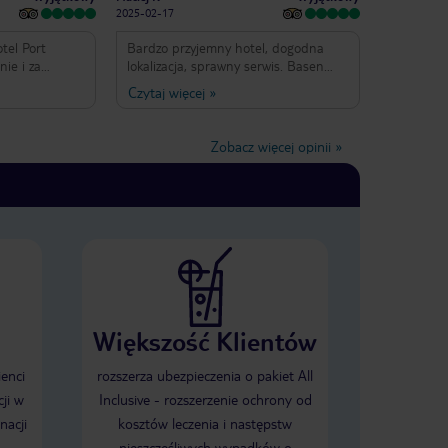
2025-02-17
tel Port
Bardzo przyjemny hotel, dogodna
nie i za
lokalizacja, sprawny serwis. Basen
 bardzo
zewnętrzy super, wewnętrzny także
Czytaj więcej
»
świetnie
zadbany. Bardzo dobre jakościowo
, sklepów i
jedzenie (łosoś/jamon serano itp.)
przestronne, a
Codziennie rano dostępny świeżo
Zobacz więcej opinii
»
, co bardzo
wyciskany sok z pomarańczy. Przekąski
pod basen 10-16 rewelacja. Nie ma
miła i
się czego przyczepić, genialny hotel i
równo w
super obsługa.
acji czy barze.
ia należą się
st po prostu
chnięty i
szcze wrócimy!
Większość Klientów
a en cuatro
alimos muy
ienci
rozszerza ubezpieczenia o pakiet All
stá muy bien
ji w
Inclusive - rozszerzenie ochrony od
aya, tiendas y
nacji
kosztów leczenia i następstw
taciones son
nes muy
nieszczęśliwych wypadków o