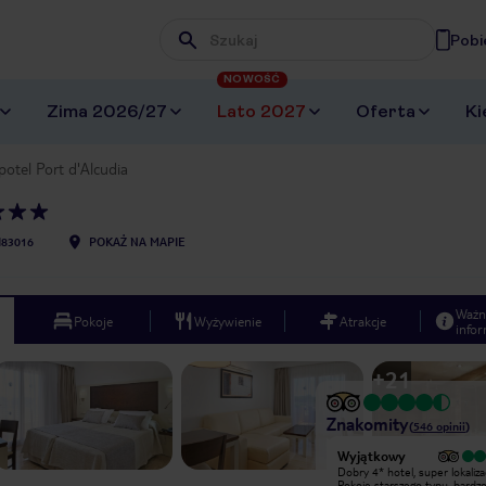
Pobi
Wpisz frazę, której szukasz
NOWOŚĆ
Zima 2026/27
Lato 2027
Oferta
Ki
otel Port d'Alcudia
I83016
POKAŻ NA MAPIE
Ważn
Pokoje
Wyżywienie
Atrakcje
infor
+
21
Znakomity
(
546
opinii
)
Wyjątkowy
Wyjątkowy
Od samego wejścia do hotelu byłam
Dobry 4* hotel, super lokalizac
miło zaskoczona. Cały obiekt hotelowy
Pokoje starszego typu, bardz