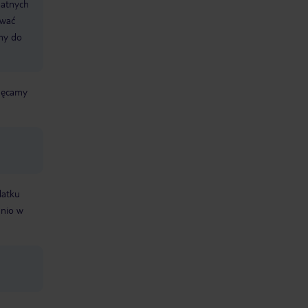
datnych
ować
śmy do
chęcamy
datku
dnio w