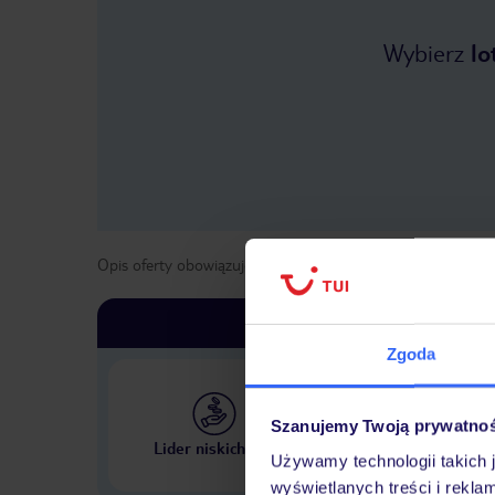
Wybierz
lo
Opis oferty obowiązuje dla wyjazdów w terminie
od
19 kwi
Zgoda
Szanujemy Twoją prywatno
Największe biuro podr
Lider niskich cen
w Polsce
Używamy technologii takich 
wyświetlanych treści i rekla