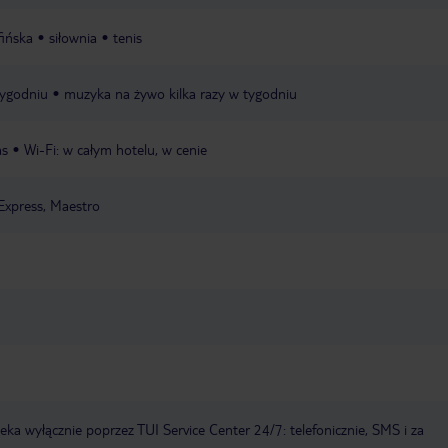
fińska
siłownia
tenis
tygodniu
muzyka na żywo kilka razy w tygodniu
as
Wi-Fi: w całym hotelu, w cenie
Express, Maestro
a wyłącznie poprzez TUI Service Center 24/7: telefonicznie, SMS i za