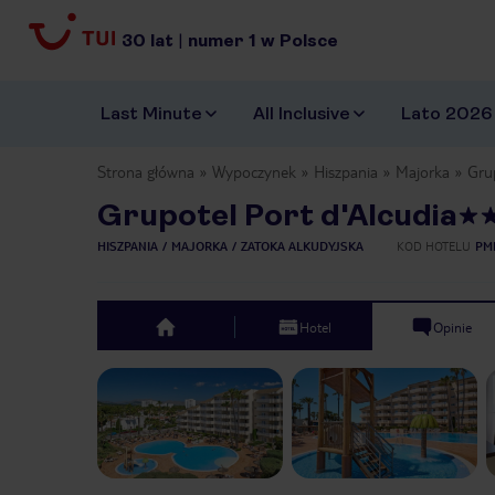
30
lat
|
numer
1
w Polsce
Last Minute
All Inclusive
Lato 2026
Strona główna
Wypoczynek
Hiszpania
Majorka
Grup
Grupotel Port d'Alcudia
HISZPANIA
MAJORKA
ZATOKA ALKUDYJSKA
KOD HOTELU
PM
Hotel
Opinie
top
Previous slide