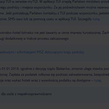
acji TUI w serwisie myTUI. W aplikacji TUI znajdą Państwo mnóstwo przy
biegu podróży i miejsca wypoczynku. Za jej pośrednictwem można rezerw
wne. Jeśli potrzebują Państwo kontaktu z TUI podczas wypoczynku, jeste
icznie, SMS-owo lub za pomocą czatu w aplikacji TUI. Szczegóły
tutaj
.
e lotnisko-hotel-lotnisko nie jest zawarty w cenie imprezy turystycznej. Za
ługi dodatkowej w trakcie procesu zakupowego.
jazdowymi i informacjami MSZ dotyczącymi kraju podróży
.
a 01.01.2018, zgodnie z decyzją rządu Balearów, zmianie ulega stawka po
żonej. Zapłata za podatek odbywa się podczas zakwaterowania, bezpośre
cje oraz wykaz hoteli wraz z wysokością podatku są dostępne –
tutaj
.
y dla osób z niepełnosprawnościami