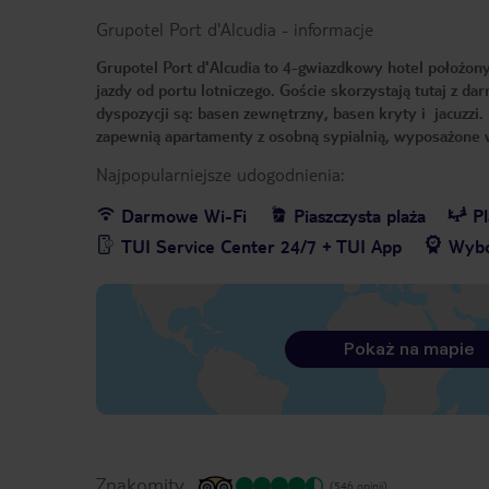
Grupotel Port d'Alcudia
-
informacje
Grupotel Port d'Alcudia to 4-gwiazdkowy hotel położony 
jazdy od portu lotniczego. Goście skorzystają tutaj z da
dyspozycji są: basen zewnętrzny, basen kryty i jacuzz
zapewnią apartamenty z osobną sypialnią, wyposażone w
Najpopularniejsze udogodnienia:
Darmowe Wi-Fi
Piaszczysta plaża
P
TUI Service Center 24/7 + TUI App
Wybó
Pokaż na mapie
Znakomity
(546 opinii)