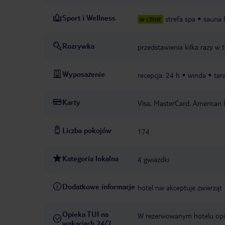
Sport i Wellness
strefa spa
sauna 
W CENIE
Rozrywka
przedstawienia kilka razy w 
Wyposażenie
recepcja: 24 h
winda
tar
Karty
Visa, MasterCard, American 
Liczba pokojów
174
Kategoria lokalna
4 gwiazdki
Dodatkowe informacje
hotel nie akceptuje zwierząt
Opieka TUI na
W rezerwowanym hotelu opiek
wakacjach 24/7