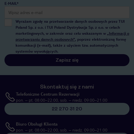
E-MAIL*
Wyrażam zgodę na przetwarzanie danych osobowych przez TUI
Poland Sp. z o.o. i TUI Poland Dystrybucja Sp. z o.o. w celach
marketingowych, w zakresie oraz celu wskazanym w
„Informacji o
przetwarzaniu danych osobowych”
, poprzez elektroniczną formę
komunikacji (e-mail), także z użyciem tzw. automatycznych
systemów wywołujących.
Zapisz się
Skontaktuj się z nami
Telefoniczne Centrum Rezerwacji
pon. – pt. 08:00–22:00, sob. – niedz. 09:00–21:00
22 270 31 20
Biuro Obsługi Klienta
pon. – pt. 08:00–22:00, sob. – niedz. 09:00–21:00