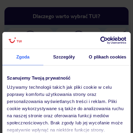
Dlaczego warto wybrać TUI?
Lider niskich cen
Największe biuro
30 lat w P
podróży w Polsce
Zgoda
Szczegóły
O plikach cookies
Szanujemy Twoją prywatność
Używamy technologii takich jak pliki cookie w celu
Hotel
poprawy komfortu użytkowania strony oraz
personalizowania wyświetlanych treści i reklam. Pliki
cookie wykorzystywane są także do analizowania ruchu
Opinie
na naszej stronie oraz oferowania funkcji mediów
społecznościowych. Brak zgody lub jej wycofanie może
negatywnie wpłynąć na niektóre funkcje strony.