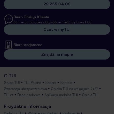
22 255 04 02
Biuro Obsługi Klienta
pon. – pt. 08:00–22:00, sob. – niedz. 09:00–21:00
Czat w myTUI
Biura stacjonarne
Znajdź na mapie
O TUI
Grupa TUI
TUI Poland
Kariera
Kontakt
Gwarancja ubezpieczeniowa
Opieka TUI na wakacjach 24/7
TUI.cz
Dane osobowe
Aplikacja mobilna TUI
Opinie TUI
Przydatne informacje
Podróż z TUI
Wakacje samolotem
Reklamacje