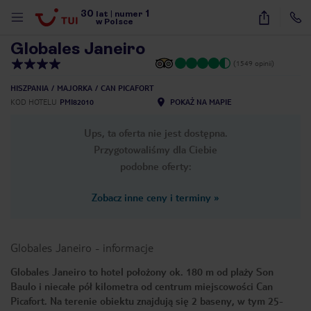
30
1
1
/
33
lat
|
numer
w Polsce
Globales Janeiro
(1549 opinii)
HISZPANIA
MAJORKA
CAN PICAFORT
KOD HOTELU
PMI82010
POKAŻ NA MAPIE
Ups, ta oferta nie jest dostępna.
Przygotowaliśmy dla Ciebie
podobne oferty:
Zobacz inne ceny i terminy
»
Globales Janeiro
-
informacje
Globales Janeiro to hotel położony ok. 180 m od plaży Son
Baulo i niecałe pół kilometra od centrum miejscowości Can
nute
Picafort. Na terenie obiektu znajdują się 2 baseny, w tym 25-