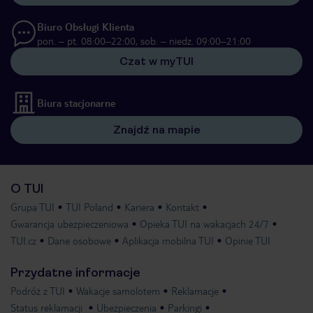
Biuro Obsługi Klienta
pon. – pt. 08:00–22:00, sob. – niedz. 09:00–21:00
Czat w myTUI
Biura stacjonarne
Znajdź na mapie
O TUI
Grupa TUI
TUI Poland
Kariera
Kontakt
Gwarancja ubezpieczeniowa
Opieka TUI na wakacjach 24/7
TUI.cz
Dane osobowe
Aplikacja mobilna TUI
Opinie TUI
Przydatne informacje
Podróż z TUI
Wakacje samolotem
Reklamacje
Status reklamacji
Ubezpieczenia
Parkingi