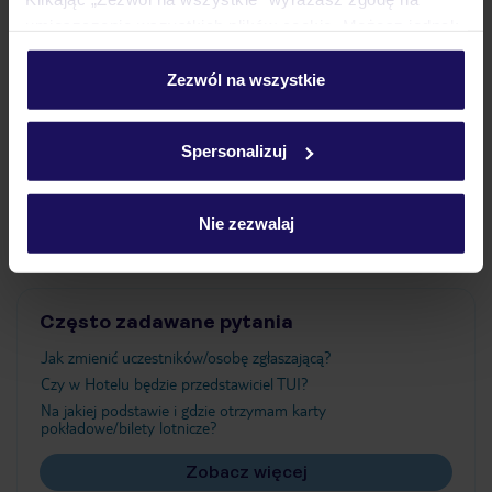
umieszczenie wszystkich plików cookie. Możesz jednak
personalizować swój wybór wchodząc w zakładkę
Wyżywienie
„Szczegóły”
Zezwól na wszystkie
Szczegółowe informacje o plikach cookie znajdziesz
w
polityce plików cookies
oraz
polityce prywatności
.
Atrakcje
Spersonalizuj
Ważne informacje
Nie zezwalaj
Często zadawane pytania
Jak zmienić uczestników/osobę zgłaszającą?
Czy w Hotelu będzie przedstawiciel TUI?
Na jakiej podstawie i gdzie otrzymam karty
pokładowe/bilety lotnicze?
Zobacz więcej