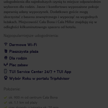
udogodnienia dla najmłodszych czynią to miejsce odpowiednim
wyborem dla rodzin. Jasne i komfortowo wyposażone pokoje
zapewnią udany wypoczynek. Dodatkowo goście mogą
skorzystać z basenu zewnętrznego i wypocząć na wygodnych
leżakach. Miejscowość Cala Bona i Cala Millor znajdują się w
odległości kilkuminutowego spaceru od hotelu.
Najpopularniejsze udogodnienia:
Darmowe Wi-Fi
Piaszczysta plaża
Dla rodzin
Plac zabaw
TUI Service Center 24/7 + TUI App
Wybór Roku w portalu TripAdvisor
Położenie:
ok. 900 m od centrum Cala Bona
ok. 1,1 km od plaży
czas dojazdu z lotniska ok. 70 min