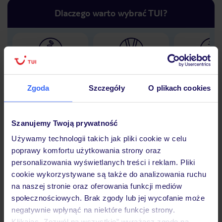
Dlaczego warto wybrać TUI?
Lider niskich cen
Największe biuro
30 lat w P
podróży w Polsce
Zgoda
Szczegóły
O plikach cookies
Szanujemy Twoją prywatność
Hotel
Używamy technologii takich jak pliki cookie w celu
poprawy komfortu użytkowania strony oraz
personalizowania wyświetlanych treści i reklam. Pliki
cookie wykorzystywane są także do analizowania ruchu
Opinie
na naszej stronie oraz oferowania funkcji mediów
społecznościowych. Brak zgody lub jej wycofanie może
negatywnie wpłynąć na niektóre funkcje strony.
Pokoje
Klikając „Zezwól na wszystkie” wyrażasz zgodę na