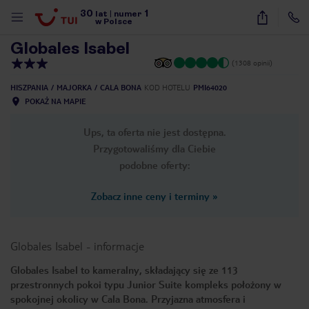
30
1
1
/
20
lat
|
numer
w Polsce
Globales Isabel
(1308 opinii)
HISZPANIA
MAJORKA
CALA BONA
KOD HOTELU
PMI64020
POKAŻ NA MAPIE
Ups, ta oferta nie jest dostępna.
Przygotowaliśmy dla Ciebie
podobne oferty:
Zobacz inne ceny i terminy
»
Globales Isabel
-
informacje
Globales Isabel to kameralny, składający się ze 113
przestronnych pokoi typu Junior Suite kompleks położony w
nute
spokojnej okolicy w Cala Bona. Przyjazna atmosfera i