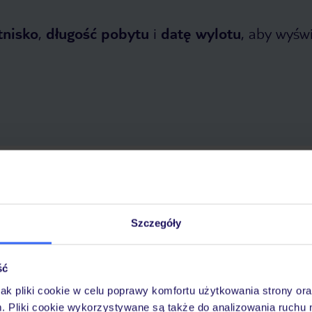
tnisko
,
długość pobytu
i
datę wylotu
, aby wyświe
tnia 2026
do
31 października 2026
Dlaczego warto wybrać TUI?
Szczegóły
ść
óży
Tylko u nas opieka na
10
30 lat w Polsce
wakacjach 24/7
jak pliki cookie w celu poprawy komfortu użytkowania strony or
m. Pliki cookie wykorzystywane są także do analizowania ruchu 