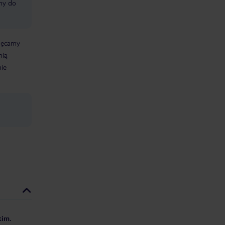
śmy do
chęcamy
nią
nie
kim.