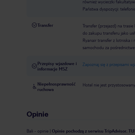
również wycieczki fakultaty
Państwa dyspozycji: telefon
Transfer
Transfer (przejazd) na trasi
do zakupu transferu jako us
Ryanair transfer z lotniska
samochodu za pośrednictw
Przepisy wjazdowe i
Zapoznaj się z przepisami w
informacje MSZ
Niepełnosprawność
Hotel nie jest przystosowan
ruchowa
Opinie
Bali
-
opinie
|
Opinie pochodzą z serwisu TripAdvisor. TUI