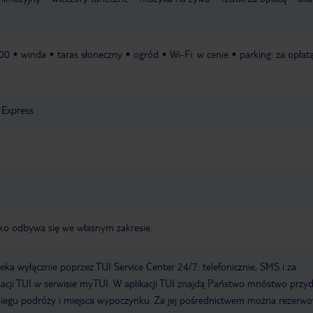
:00
winda
taras słoneczny
ogród
Wi-Fi: w cenie
parking: za opłatą
 Express
nisko odbywa się we własnym zakresie.
a wyłącznie poprzez TUI Service Center 24/7: telefonicznie, SMS i za
acji TUI w serwisie myTUI. W aplikacji TUI znajdą Państwo mnóstwo przy
biegu podróży i miejsca wypoczynku. Za jej pośrednictwem można rezerw