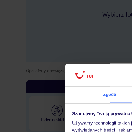
Wybierz
lo
Opis oferty obowiązuje dla wyjazdów w terminie
od
1 kwie
Zgoda
Szanujemy Twoją prywatno
Największe biuro podr
Lider niskich cen
w Polsce
Używamy technologii takich 
wyświetlanych treści i rekla