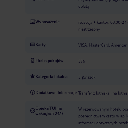
opłatą
Wyposażenie
recepcja
kantor: 08:00-24
niestrzeżony
Karty
VISA, MasterCard, American
Liczba pokojów
376
Kategoria lokalna
3 gwiazdki
Dodatkowe informacje
Transfer z lotniska i na lot
Opieka TUI na
W rezerwowanym hotelu opiek
wakacjach 24/7
pośrednictwem czatu w aplik
informacji dotyczących prze