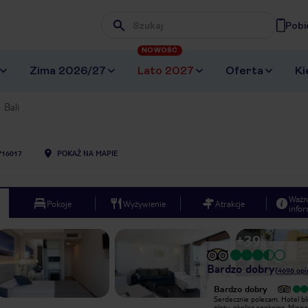
Pobi
Wpisz frazę, której szukasz
NOWOŚĆ
Zima 2026/27
Lato 2027
Oferta
Ki
Bali
16017
POKAŻ NA MAPIE
Ważn
Pokoje
Wyżywienie
Atrakcje
infor
+
39
Bardzo dobry
(
4696
opi
Bardzo dobry
Hotel dawno nie odnawialny. Już na
Serdecznie polecam. Hotel bl
samym wejściu zapach odświeżaczy i
plaży, okolica spokojna. Miejs