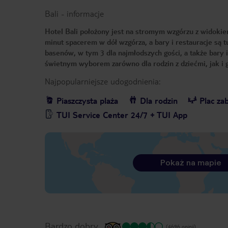
Bali
-
informacje
Hotel Bali położony jest na stromym wzgórzu z widokie
minut spacerem w dół wzgórza, a bary i restauracje są 
basenów, w tym 3 dla najmłodszych gości, a także bary 
świetnym wyborem zarówno dla rodzin z dziećmi, jak i 
Najpopularniejsze udogodnienia:
Piaszczysta plaża
Dla rodzin
Plac za
TUI Service Center 24/7 + TUI App
Pokaż na mapie
Bardzo dobry
(4696 opinii)