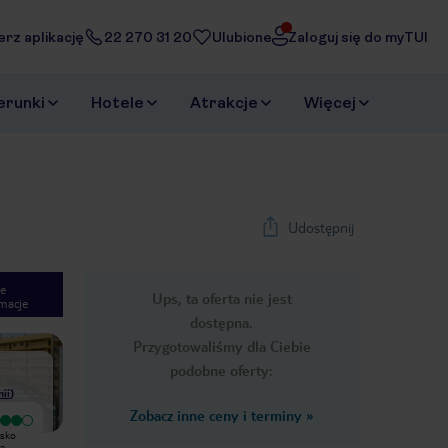
erz aplikację
22 270 31 20
Ulubione
Zaloguj się do myTUI
erunki
Hotele
Atrakcje
Więcej
Udostępnij
e
Ups, ta oferta nie jest
macje
1
/
45
dostępna.
Next slide
Przygotowaliśmy dla Ciebie
podobne oferty:
nii
)
Zobacz inne ceny i terminy
»
Wyjątkowy
Wycieczka do tego hotelu
isko
Jak dla mnie hotel super, dla tych,
zorganizowana przez Itakę, nie wiem
ca
którym nie przeszkadzają głośnie