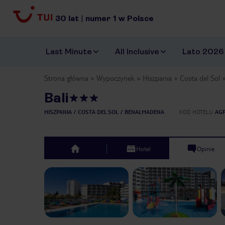
30
lat
|
numer
1
w Polsce
Last Minute
All Inclusive
Lato 2026
Strona główna
Wypoczynek
Hiszpania
Costa del Sol
Bali
HISZPANIA
COSTA DEL SOL
BENALMADENA
KOD HOTELU
AGP
Hotel
Opinie
top
Previous slide