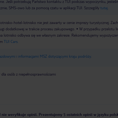
wne. Jeśli potrzebują Państwo kontaktu z TUI podczas wypoczynku, jeste
icznie, SMS-owo lub za pomocą czatu w aplikacji TUI. Szczegóły
tutaj
.
e lotnisko-hotel-lotnisko nie jest zawarty w cenie imprezy turystycznej. Za
ługi dodatkowej w trakcie procesu zakupowego.
W przypadku przelotu li
 i na lotnisko odbywa się we własnym zakresie. Rekomendujemy wypożycze
em
TUI Cars.
jazdowymi i informacjami MSZ dotyczącymi kraju podróży
.
y dla osób z niepełnosprawnościami
 nie weryfikuje opinii. Prezentujemy 5 ostatnich opinii w języku pols