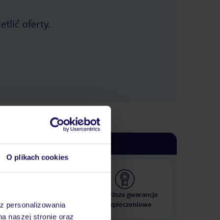
miejscach można leżeć pod palmą.
Ogólne wrażenia bardzo dobre,
tlić oferty.
mogłabym tam wrócić.
O plikach cookies
 000 hoteli w ponad 50
Najwyższa gwarancja
krajach
ubezpieczeniowa
az personalizowania
na naszej stronie oraz