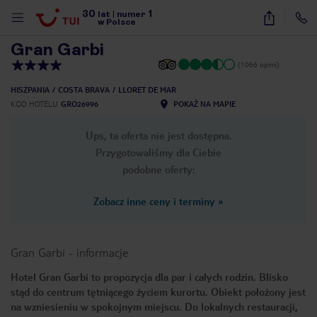
30
1
1
/
26
lat
|
numer
w Polsce
Gran Garbi
(1066 opinii)
HISZPANIA
COSTA BRAVA
LLORET DE MAR
KOD HOTELU
GRO26996
POKAŻ NA MAPIE
Ups, ta oferta nie jest dostępna.
Przygotowaliśmy dla Ciebie
podobne oferty:
Zobacz inne ceny i terminy
»
Gran Garbi
-
informacje
Hotel Gran Garbi to propozycja dla par i całych rodzin. Blisko
stąd do centrum tętniącego życiem kurortu. Obiekt położony jest
nute
na wzniesieniu w spokojnym miejscu. Do lokalnych restauracji,