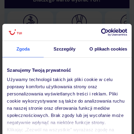
Lider niskich cen
Największe biuro
30 lat w P
podróży w Polsce
Zgoda
Szczegóły
O plikach cookies
Szanujemy Twoją prywatność
Hotel
Używamy technologii takich jak pliki cookie w celu
poprawy komfortu użytkowania strony oraz
personalizowania wyświetlanych treści i reklam. Pliki
Opinie
cookie wykorzystywane są także do analizowania ruchu
na naszej stronie oraz oferowania funkcji mediów
społecznościowych. Brak zgody lub jej wycofanie może
Pokoje
negatywnie wpłynąć na niektóre funkcje strony.
Klikając „Zezwól na wszystkie” wyrażasz zgodę na