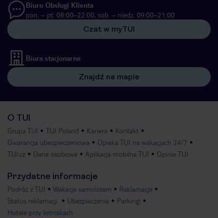
Biuro Obsługi Klienta
pon. – pt. 08:00–22:00, sob. – niedz. 09:00–21:00
Czat w myTUI
Biura stacjonarne
Znajdź na mapie
O TUI
Grupa TUI
TUI Poland
Kariera
Kontakt
Gwarancja ubezpieczeniowa
Opieka TUI na wakacjach 24/7
TUI.cz
Dane osobowe
Aplikacja mobilna TUI
Opinie TUI
Przydatne informacje
Podróż z TUI
Wakacje samolotem
Reklamacje
Status reklamacji
Ubezpieczenia
Parkingi
Hotele przy lotniskach