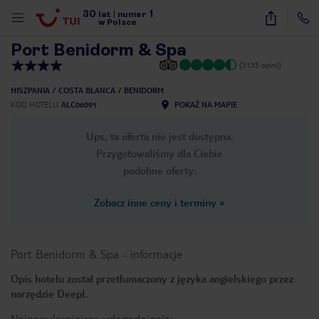
30
1
1
/
32
lat
|
numer
w Polsce
Port Benidorm & Spa
(3155 opinii)
HISZPANIA
COSTA BLANCA
BENIDORM
KOD HOTELU
ALC06091
POKAŻ NA MAPIE
Ups, ta oferta nie jest dostępna.
Przygotowaliśmy dla Ciebie
podobne oferty:
Zobacz inne ceny i terminy
»
Port Benidorm & Spa
-
informacje
Opis hotelu został przetłumaczony z języka angielskiego przez
narzędzie DeepL
nute
Najpopularniejsze udogodnienia: