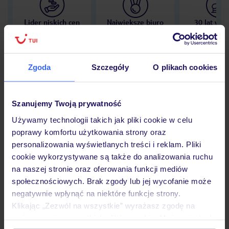
Lider niskich cen
Największe biuro
30 lat w P
podróży w Polsce
Zgoda
Szczegóły
O plikach cookies
Hotel
Szanujemy Twoją prywatność
Używamy technologii takich jak pliki cookie w celu
poprawy komfortu użytkowania strony oraz
Opinie
personalizowania wyświetlanych treści i reklam. Pliki
cookie wykorzystywane są także do analizowania ruchu
na naszej stronie oraz oferowania funkcji mediów
Pokoje
społecznościowych. Brak zgody lub jej wycofanie może
negatywnie wpłynąć na niektóre funkcje strony.
Klikając „Zezwól na wszystkie” wyrażasz zgodę na
Wyżywienie
umieszczenie wszystkich plików cookie. Możesz jednak