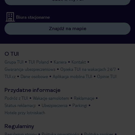
Biura stacjonarne
Znajdź na mapie
O TUI
Grupa TUI
TUI Poland
Kariera
Kontakt
Gwarancja ubezpieczeniowa
Opieka TUI na wakacjach 24/7
TUI.cz
Dane osobowe
Aplikacja mobilna TUI
Opinie TUI
Przydatne informacje
Podróż z TUI
Wakacje samolotem
Reklamacje
Status reklamacji
Ubezpieczenia
Parkingi
Hotele przy lotniskach
Regulaminy
Regulamin strony
Polityka prywatności
Polityka cookies