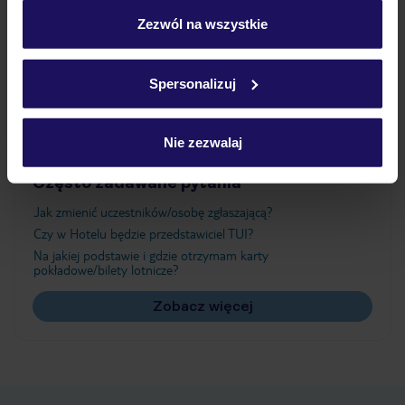
personalizować swój wybór wchodząc w zakładkę
„Szczegóły”
Zezwól na wszystkie
Atrakcje
Szczegółowe informacje o plikach cookie znajdziesz
w
polityce plików cookies
oraz
polityce prywatności
.
Spersonalizuj
Ważne informacje
Nie zezwalaj
Często zadawane pytania
Jak zmienić uczestników/osobę zgłaszającą?
Czy w Hotelu będzie przedstawiciel TUI?
Na jakiej podstawie i gdzie otrzymam karty
pokładowe/bilety lotnicze?
Zobacz więcej