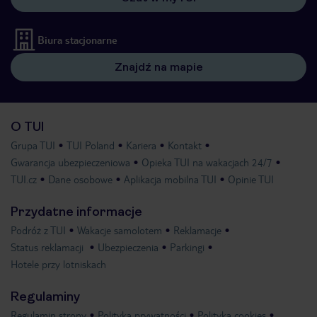
Biura stacjonarne
Znajdź na mapie
O TUI
Grupa TUI
TUI Poland
Kariera
Kontakt
Gwarancja ubezpieczeniowa
Opieka TUI na wakacjach 24/7
TUI.cz
Dane osobowe
Aplikacja mobilna TUI
Opinie TUI
Przydatne informacje
Podróż z TUI
Wakacje samolotem
Reklamacje
Status reklamacji
Ubezpieczenia
Parkingi
Hotele przy lotniskach
Regulaminy
Regulamin strony
Polityka prywatności
Polityka cookies