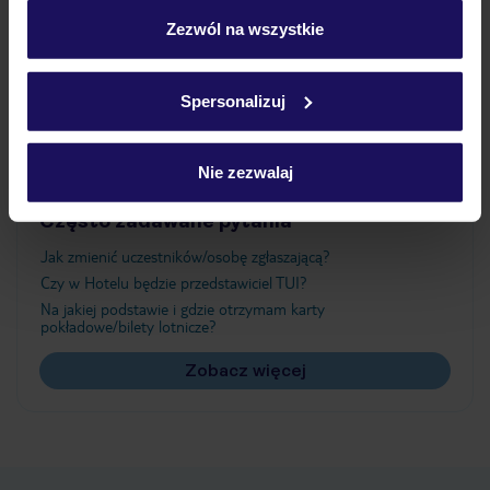
personalizować swój wybór wchodząc w zakładkę
„Szczegóły”
Zezwól na wszystkie
Atrakcje
Szczegółowe informacje o plikach cookie znajdziesz
w
polityce plików cookies
oraz
polityce prywatności
.
Spersonalizuj
Ważne informacje
Nie zezwalaj
Często zadawane pytania
Jak zmienić uczestników/osobę zgłaszającą?
Czy w Hotelu będzie przedstawiciel TUI?
Na jakiej podstawie i gdzie otrzymam karty
pokładowe/bilety lotnicze?
Zobacz więcej