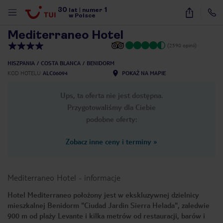
30
1
1
/
38
lat
|
numer
w Polsce
Mediterraneo Hotel
(2590 opinii)
HISZPANIA
COSTA BLANCA
BENIDORM
KOD HOTELU
ALC06094
POKAŻ NA MAPIE
Ups, ta oferta nie jest dostępna.
Przygotowaliśmy dla Ciebie
podobne oferty:
Zobacz inne ceny i terminy
»
Mediterraneo Hotel
-
informacje
Hotel Mediterraneo położony jest w ekskluzywnej dzielnicy
mieszkalnej Benidorm "Ciudad Jardin Sierra Helada", zaledwie
nute
900 m od plaży Levante i kilka metrów od restauracji, barów i