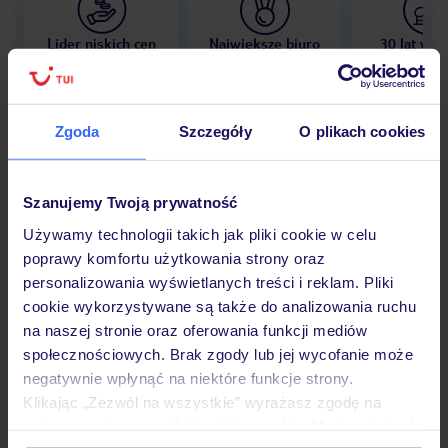
Lider niskich cen
Największe biuro
30 lat w P
podróży w Polsce
Zgoda
Szczegóły
O plikach cookies
Hotel
Szanujemy Twoją prywatność
Używamy technologii takich jak pliki cookie w celu
poprawy komfortu użytkowania strony oraz
Opinie
personalizowania wyświetlanych treści i reklam. Pliki
cookie wykorzystywane są także do analizowania ruchu
na naszej stronie oraz oferowania funkcji mediów
Pokoje
społecznościowych. Brak zgody lub jej wycofanie może
negatywnie wpłynąć na niektóre funkcje strony.
Klikając „Zezwól na wszystkie” wyrażasz zgodę na
Wyżywienie
umieszczenie wszystkich plików cookie. Możesz jednak