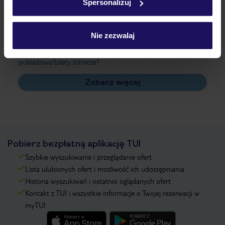
Spersonalizuj
Często zadawane pytania
Jak zmienić uczestników/osobę zgłaszającą?
Nie zezwalaj
Czy w Hotelu będzie przedstawiciel TUI?
Na jakiej podstawie i gdzie otrzymam karty
pokładowe/bilety lotnicze?
Zobacz więcej
Pobierz bezpłatną aplikację TUI
Szybkie wyszukiwanie i przeglądanie ofert
Lista ulubionych ofert i możliwość ich udostępniania
Historia wyszukiwań i ostatnio oglądanych ofert
Kontakt z TUI i wszystkie informacje o Twojej rezerwacji w
myTUI