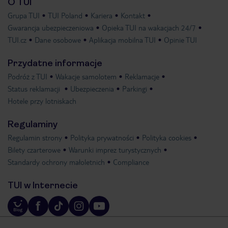
O TUI
Grupa TUI
TUI Poland
Kariera
Kontakt
Gwarancja ubezpieczeniowa
Opieka TUI na wakacjach 24/7
TUI.cz
Dane osobowe
Aplikacja mobilna TUI
Opinie TUI
Przydatne informacje
Podróż z TUI
Wakacje samolotem
Reklamacje
Status reklamacji
Ubezpieczenia
Parkingi
Hotele przy lotniskach
Regulaminy
Regulamin strony
Polityka prywatności
Polityka cookies
Bilety czarterowe
Warunki imprez turystycznych
Standardy ochrony małoletnich
Compliance
TUI w Internecie