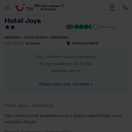
30
1
1
/
19
lat
|
numer
w Polsce
Hotel Joya
(651 opinii)
HISZPANIA
COSTA BLANCA
BENIDORM
KOD HOTELU
ALC06208
POKAŻ NA MAPIE
Ups, ta oferta nie jest dostępna.
Przygotowaliśmy dla Ciebie
podobne oferty:
Zobacz inne ceny i terminy
»
Hotel Joya
-
informacje
Opis hotelu został przetłumaczony z języka angielskiego przez
narzędzie DeepL
nute
Najpopularniejsze udogodnienia: