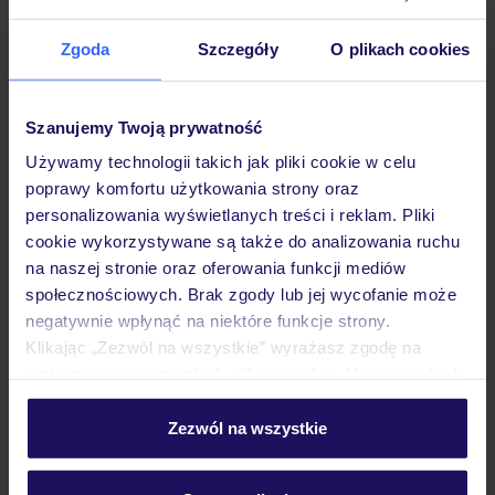
Hotel
Zgoda
Szczegóły
O plikach cookies
Opinie
Szanujemy Twoją prywatność
Używamy technologii takich jak pliki cookie w celu
Pokoje
poprawy komfortu użytkowania strony oraz
personalizowania wyświetlanych treści i reklam. Pliki
cookie wykorzystywane są także do analizowania ruchu
Wyżywienie
na naszej stronie oraz oferowania funkcji mediów
społecznościowych. Brak zgody lub jej wycofanie może
negatywnie wpłynąć na niektóre funkcje strony.
Atrakcje
Klikając „Zezwól na wszystkie” wyrażasz zgodę na
umieszczenie wszystkich plików cookie. Możesz jednak
personalizować swój wybór wchodząc w zakładkę
Ważne informacje
„Szczegóły”
Zezwól na wszystkie
Szczegółowe informacje o plikach cookie znajdziesz
w
polityce plików cookies
oraz
polityce prywatności
.