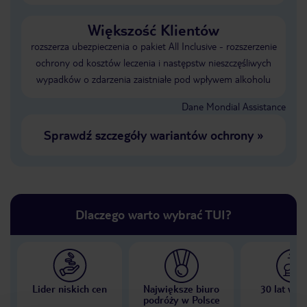
Większość Klientów
rozszerza ubezpieczenia o pakiet All Inclusive - rozszerzenie
ochrony od kosztów leczenia i następstw nieszczęśliwych
wypadków o zdarzenia zaistniałe pod wpływem alkoholu
Dane Mondial Assistance
Sprawdź szczegóły wariantów ochrony
»
Dlaczego warto wybrać TUI?
Lider niskich cen
Największe biuro
30 lat w P
podróży w Polsce