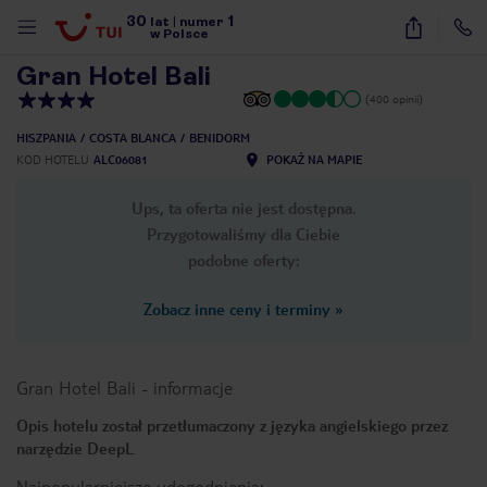
30
1
1
/
39
lat
|
numer
w Polsce
Gran Hotel Bali
(400 opinii)
HISZPANIA
COSTA BLANCA
BENIDORM
KOD HOTELU
ALC06081
POKAŻ NA MAPIE
Ups, ta oferta nie jest dostępna.
Przygotowaliśmy dla Ciebie
podobne oferty:
Zobacz inne ceny i terminy
»
Gran Hotel Bali
-
informacje
Opis hotelu został przetłumaczony z języka angielskiego przez
narzędzie DeepL
nute
Najpopularniejsze udogodnienia: