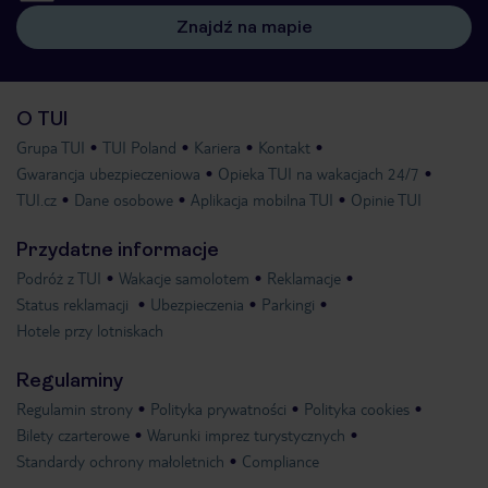
Znajdź na mapie
O TUI
Grupa TUI
TUI Poland
Kariera
Kontakt
Gwarancja ubezpieczeniowa
Opieka TUI na wakacjach 24/7
TUI.cz
Dane osobowe
Aplikacja mobilna TUI
Opinie TUI
Przydatne informacje
Podróż z TUI
Wakacje samolotem
Reklamacje
Status reklamacji
Ubezpieczenia
Parkingi
Hotele przy lotniskach
Regulaminy
Regulamin strony
Polityka prywatności
Polityka cookies
Bilety czarterowe
Warunki imprez turystycznych
Standardy ochrony małoletnich
Compliance