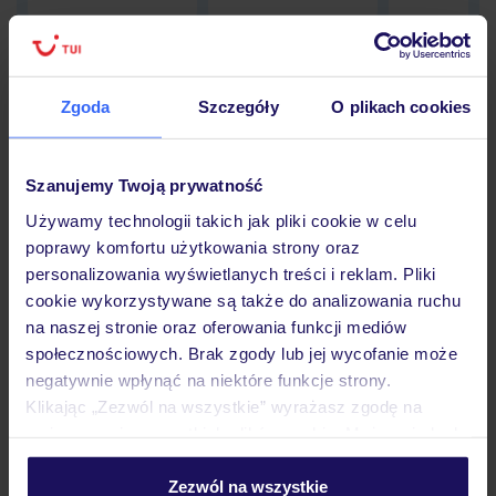
Zgoda
Szczegóły
O plikach cookies
Hotel
Szanujemy Twoją prywatność
Opinie
Używamy technologii takich jak pliki cookie w celu
poprawy komfortu użytkowania strony oraz
personalizowania wyświetlanych treści i reklam. Pliki
Pokoje
cookie wykorzystywane są także do analizowania ruchu
na naszej stronie oraz oferowania funkcji mediów
społecznościowych. Brak zgody lub jej wycofanie może
Wyżywienie
negatywnie wpłynąć na niektóre funkcje strony.
Klikając „Zezwól na wszystkie” wyrażasz zgodę na
umieszczenie wszystkich plików cookie. Możesz jednak
Atrakcje
personalizować swój wybór wchodząc w zakładkę
„Szczegóły”
Zezwól na wszystkie