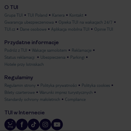
O TUI
Grupa TUI
TUI Poland
Kariera
Kontakt
Gwarancja ubezpieczeniowa
Opieka TUI na wakacjach 24/7
TUI.cz
Dane osobowe
Aplikacja mobilna TUI
Opinie TUI
Przydatne informacje
Podróż z TUI
Wakacje samolotem
Reklamacje
Status reklamacji
Ubezpieczenia
Parkingi
Hotele przy lotniskach
Regulaminy
Regulamin strony
Polityka prywatności
Polityka cookies
Bilety czarterowe
Warunki imprez turystycznych
Standardy ochrony małoletnich
Compliance
TUI w Internecie