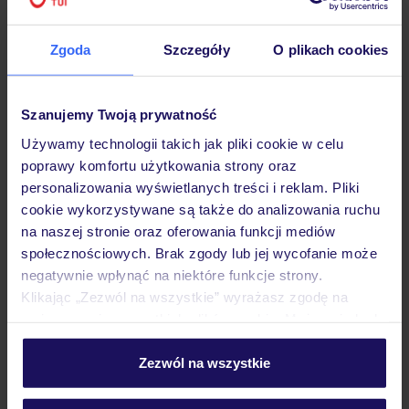
Hotel
Zgoda
Szczegóły
O plikach cookies
Opinie
Szanujemy Twoją prywatność
Używamy technologii takich jak pliki cookie w celu
poprawy komfortu użytkowania strony oraz
Pokoje
personalizowania wyświetlanych treści i reklam. Pliki
cookie wykorzystywane są także do analizowania ruchu
na naszej stronie oraz oferowania funkcji mediów
Wyżywienie
społecznościowych. Brak zgody lub jej wycofanie może
negatywnie wpłynąć na niektóre funkcje strony.
Klikając „Zezwól na wszystkie” wyrażasz zgodę na
Atrakcje
umieszczenie wszystkich plików cookie. Możesz jednak
personalizować swój wybór wchodząc w zakładkę
„Szczegóły”
Zezwól na wszystkie
Ważne informacje
Szczegółowe informacje o plikach cookie znajdziesz
w
polityce plików cookies
oraz
polityce prywatności
.