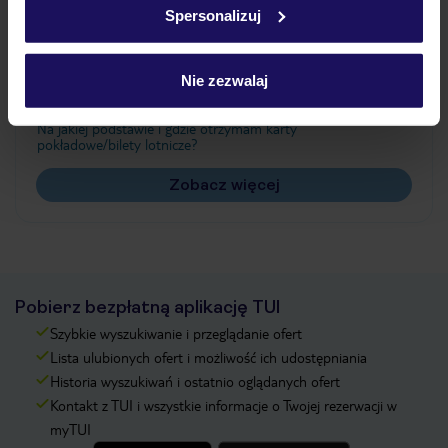
Spersonalizuj
Często zadawane pytania
Jak zmienić uczestników/osobę zgłaszającą?
Nie zezwalaj
Czy w Hotelu będzie przedstawiciel TUI?
Na jakiej podstawie i gdzie otrzymam karty
pokładowe/bilety lotnicze?
Zobacz więcej
Pobierz bezpłatną aplikację TUI
Szybkie wyszukiwanie i przeglądanie ofert
Lista ulubionych ofert i możliwość ich udostępniania
Historia wyszukiwań i ostatnio oglądanych ofert
Kontakt z TUI i wszystkie informacje o Twojej rezerwacji w
myTUI