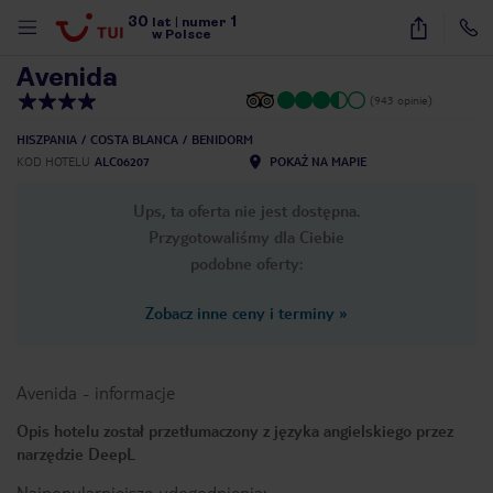
30
1
1
/
28
lat
|
numer
w Polsce
Avenida
(943 opinie)
HISZPANIA
COSTA BLANCA
BENIDORM
KOD HOTELU
ALC06207
POKAŻ NA MAPIE
Ups, ta oferta nie jest dostępna.
Przygotowaliśmy dla Ciebie
podobne oferty:
Zobacz inne ceny i terminy
»
Avenida
-
informacje
Opis hotelu został przetłumaczony z języka angielskiego przez
narzędzie DeepL
nute
Najpopularniejsze udogodnienia: