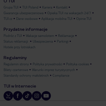
O TUI
Grupa TUI
TUI Poland
Kariera
Kontakt
Gwarancja ubezpieczeniowa
Opieka TUI na wakacjach 24/7
TUI.cz
Dane osobowe
Aplikacja mobilna TUI
Opinie TUI
Przydatne informacje
Podróż z TUI
Wakacje samolotem
Reklamacje
Status reklamacji
Ubezpieczenia
Parkingi
Hotele przy lotniskach
Regulaminy
Regulamin strony
Polityka prywatności
Polityka cookies
Bilety czarterowe
Warunki imprez turystycznych
Standardy ochrony małoletnich
Compliance
TUI w Internecie