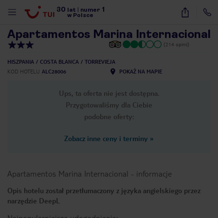
30
1
1
/
22
lat
|
numer
w Polsce
Apartamentos Marina Internacional
(214 opinii)
HISZPANIA
COSTA BLANCA
TORREVIEJA
KOD HOTELU
ALC28006
POKAŻ NA MAPIE
Ups, ta oferta nie jest dostępna.
Przygotowaliśmy dla Ciebie
podobne oferty:
Zobacz inne ceny i terminy
»
Apartamentos Marina Internacional
-
informacje
Opis hotelu został przetłumaczony z języka angielskiego przez
narzędzie DeepL
nute
Najpopularniejsze udogodnienia: