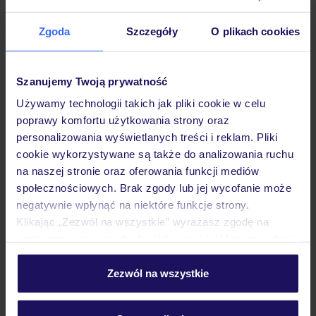
Hotel
Zgoda
Szczegóły
O plikach cookies
Opinie
Szanujemy Twoją prywatność
Używamy technologii takich jak pliki cookie w celu
Pokoje
poprawy komfortu użytkowania strony oraz
personalizowania wyświetlanych treści i reklam. Pliki
cookie wykorzystywane są także do analizowania ruchu
Wyżywienie
na naszej stronie oraz oferowania funkcji mediów
społecznościowych. Brak zgody lub jej wycofanie może
negatywnie wpłynąć na niektóre funkcje strony.
Atrakcje
Klikając „Zezwól na wszystkie” wyrażasz zgodę na
umieszczenie wszystkich plików cookie. Możesz jednak
personalizować swój wybór wchodząc w zakładkę
Ważne informacje
„Szczegóły”
Zezwól na wszystkie
Szczegółowe informacje o plikach cookie znajdziesz
w
polityce plików cookies
oraz
polityce prywatności
.