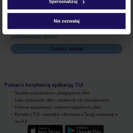
Spersonalizuj
Często zadawane pytania
Jak zmienić uczestników/osobę zgłaszającą?
Nie zezwalaj
Czy w Hotelu będzie przedstawiciel TUI?
Na jakiej podstawie i gdzie otrzymam karty
pokładowe/bilety lotnicze?
Zobacz więcej
Pobierz bezpłatną aplikację TUI
Szybkie wyszukiwanie i przeglądanie ofert
Lista ulubionych ofert i możliwość ich udostępniania
Historia wyszukiwań i ostatnio oglądanych ofert
Kontakt z TUI i wszystkie informacje o Twojej rezerwacji w
myTUI