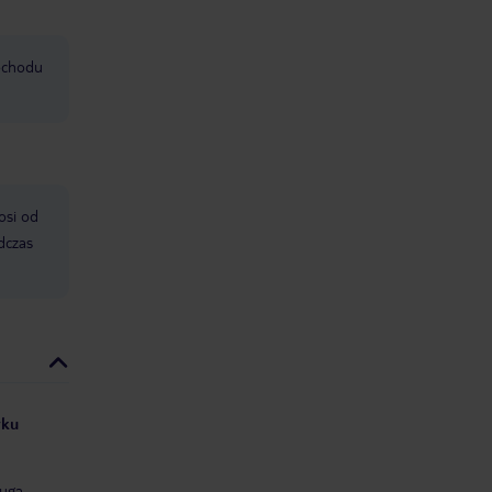
mochodu
osi od
dczas
yku
uga