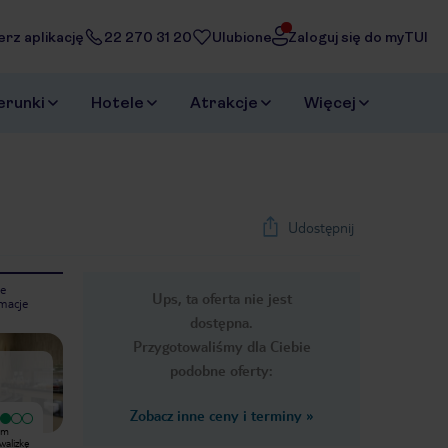
erz aplikację
22 270 31 20
Ulubione
Zaloguj się do myTUI
erunki
Hotele
Atrakcje
Więcej
Udostępnij
e
Ups, ta oferta nie jest
macje
1
/
49
dostępna.
Next slide
Przygotowaliśmy dla Ciebie
podobne oferty:
Zobacz inne ceny i terminy
»
ym
Byliśmy rodzinnie 4 noce w tym
walizkę
hotelu. Pokój był tak mały, że walizkę