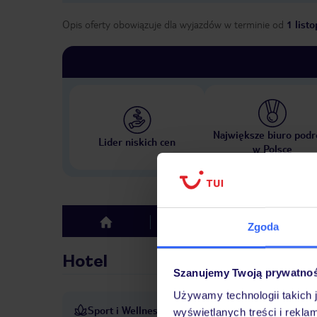
Opis oferty obowiązuje dla wyjazdów w terminie
od
1 list
Największe biuro podr
Lider niskich cen
w Polsce
Hotel
Opinie
top
Zgoda
Hotel
Szanujemy Twoją prywatno
Używamy technologii takich 
Sport i Wellness
Wypożyczalnia rowerów
wyświetlanych treści i rekla