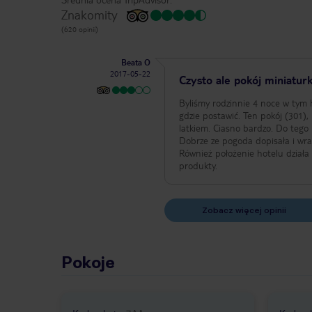
Znakomity
(620 opinii)
Beata O
2017-05-22
Czysto ale pokój miniatur
Byliśmy rodzinnie 4 noce w tym h
gdzie postawić. Ten pokój (301),
latkiem. Ciasno bardzo. Do tego 
Dobrze ze pogoda dopisała i wra
Również położenie hotelu działa 
produkty.
Zobacz więcej opinii
Pokoje