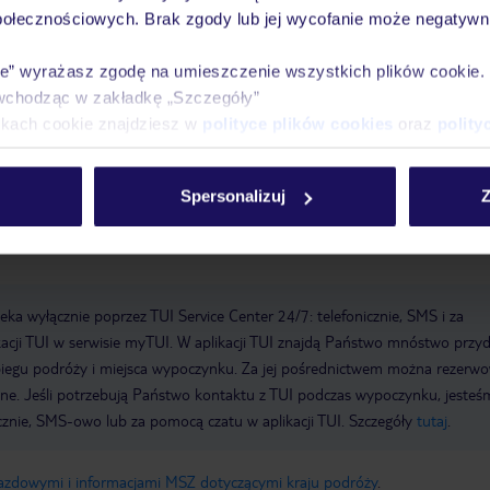
połecznościowych. Brak zgody lub jej wycofanie może negatywni
Parking: płatny
Zameldowanie od: 15:00:00
Wymeldowanie do:
ie” wyrażasz zgodę na umieszczenie wszystkich plików cookie
elu: 1920
Sejf hotelowy
Wi-Fi w hotelu
Ostatni gruntowny remont:
wchodząc w zakładkę „Szczegóły”
: 1
Łączna liczba pięter: 6
Łączna liczba pokoi: 66
Formy płatności:
ikach cookie znajdziesz w
polityce plików cookies
oraz
polity
ub, EC Maestro, Mastercard, Visa
Spersonalizuj
Z
a wyłącznie poprzez TUI Service Center 24/7: telefonicznie, SMS i za
acji TUI w serwisie myTUI. W aplikacji TUI znajdą Państwo mnóstwo przy
biegu podróży i miejsca wypoczynku. Za jej pośrednictwem można rezerw
wne. Jeśli potrzebują Państwo kontaktu z TUI podczas wypoczynku, jeste
icznie, SMS-owo lub za pomocą czatu w aplikacji TUI. Szczegóły
tutaj
.
jazdowymi i informacjami MSZ dotyczącymi kraju podróży
.