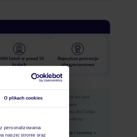
 000 hoteli w ponad 50
Najwyższa gwarancja
krajach
ubezpieczeniowa
e
Ups, ta oferta nie jest
O plikach cookies
macje
dostępna.
Przygotowaliśmy dla Ciebie
podobne oferty:
az personalizowania
Zobacz inne ceny i terminy
»
na naszej stronie oraz