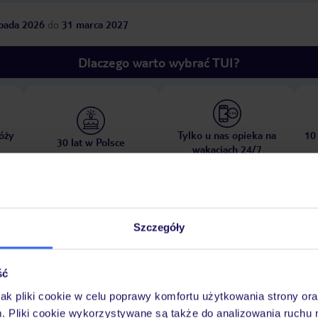
opada 2026
do
31 marca 2027
Dlaczego warto wybrać TUI?
óży
Tylko u nas opieka na
10
30 lat w Polsce
wakacjach 24/7
Ważn
Pokoje
Wyżywienie
Atrakcje
Szczegóły
infor
ść
jak pliki cookie w celu poprawy komfortu użytkowania strony or
m. Pliki cookie wykorzystywane są także do analizowania ruchu 