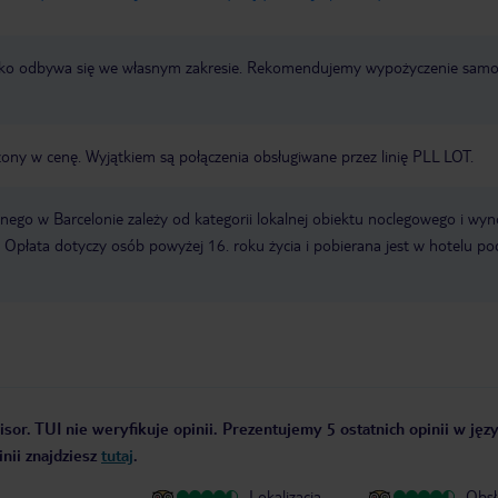
otnisko odbywa się we własnym zakresie. Rekomendujemy wypożyczenie sa
zony w cenę. Wyjątkiem są połączenia obsługiwane przez linię PLL LOT.
ego w Barcelonie zależy od kategorii lokalnej obiektu noclegowego i wyn
 Opłata dotyczy osób powyżej 16. roku życia i pobierana jest w hotelu po
sor. TUI nie weryfikuje opinii. Prezentujemy 5 ostatnich opinii w jęz
nii znajdziesz
tutaj
.
Lokalizacja
Obsł