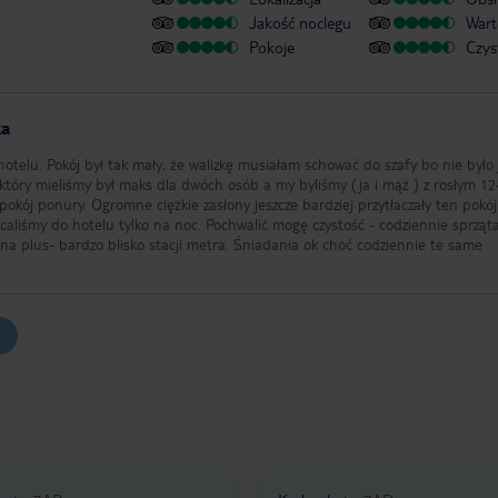
Jakość noclegu
Wart
Pokoje
Czys
ka
otelu. Pokój był tak mały, że walizkę musiałam schować do szafy bo nie było 
 który mieliśmy był maks dla dwóch osób a my byliśmy (ja i mąż ) z rosłym 12
pokój ponury. Ogromne ciężkie zasłony jeszcze bardziej przytłaczały ten pokój
caliśmy do hotelu tylko na noc. Pochwalić mogę czystość - codziennie sprząt
na plus- bardzo blisko stacji metra. Śniadania ok choć codziennie te same