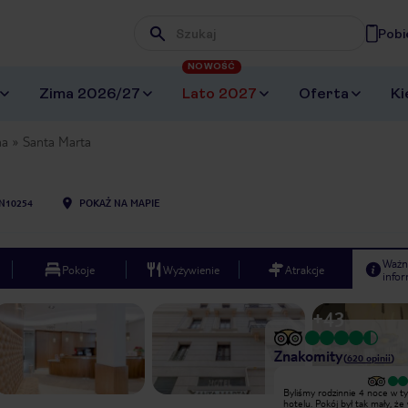
Pobi
Wpisz frazę, której szukasz
NOWOŚĆ
Zima 2026/27
Lato 2027
Oferta
Ki
na
Santa Marta
N10254
POKAŻ NA MAPIE
Ważn
Pokoje
Wyżywienie
Atrakcje
infor
+
43
Znakomity
(
620
opinii
)
Byliśmy rodzinnie 4 noce w tym
Byliśmy rodzinnie 4 noce w t
hotelu. Pokój był tak mały, że walizkę
hotelu. Pokój był tak mały, że 