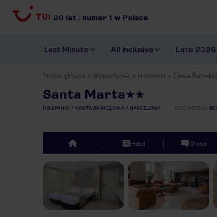
30
lat
|
numer
1
w Polsce
Last Minute
All Inclusive
Lato 2026
Strona główna
Wypoczynek
Hiszpania
Costa Barcelo
Santa Marta
HISZPANIA
COSTA BARCELONA
BARCELONA
KOD HOTELU
BC
Hotel
Opinie
top
Previous slide