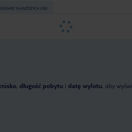
LENDARZ NAJNIŻSZYCH CEN
tnisko
,
długość pobytu
i
datę wylotu
, aby wyświe