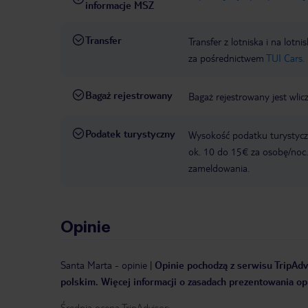
informacje MSZ
Transfer
Transfer z lotniska i na l
za pośrednictwem
TUI Cars.
Bagaż rejestrowany
Bagaż rejestrowany jest wlic
Podatek turystyczny
Wysokość podatku turystyczn
ok. 10 do 15€ za osobę/noc.
zameldowania.
Opinie
Santa Marta
-
opinie
|
Opinie pochodzą z serwisu TripAdvi
polskim. Więcej informacji o zasadach prezentowania opi
Średnia ocena TripAdvisor: