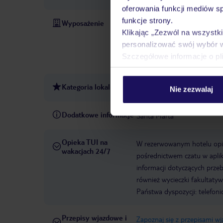
oferowania funkcji mediów s
funkcje strony.
Wyposażenie
Recepcja czynna całą dobę
Klikając „Zezwól na wszystk
12:00:00
Rok otwarcia hot
personalizować swój wybór 
1992
Winda
Liczba wind
Szczegółowe informacje o pl
American Express, Diners Cl
Kategoria lokalna
2 gwiazdki
Nie zezwalaj
Dodatkowe informacje
Santa Marta
Opieka TUI na
W rezerwowanym hotelu opiek
wakacjach 24/7
pośrednictwem czatu w aplik
informacji dotyczących prze
również wycieczki fakultaty
Państwa dyspozycji: telefon
Przepisy wjazdowe i
Zapoznaj się z przepisami w