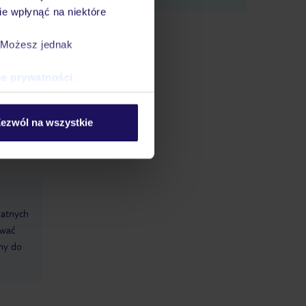
e wpłynąć na niektóre
. Możesz jednak
ce prywatności
.
ezwól na wszystkie
datnych
ować
śmy do