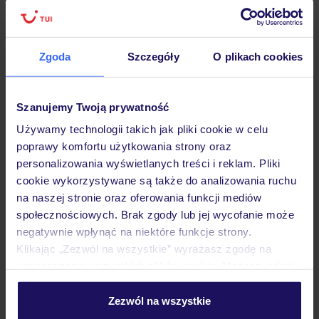
Zgoda
Szczegóły
O plikach cookies
Hotel
Szanujemy Twoją prywatność
Opinie
Używamy technologii takich jak pliki cookie w celu
poprawy komfortu użytkowania strony oraz
personalizowania wyświetlanych treści i reklam. Pliki
Pokoje
cookie wykorzystywane są także do analizowania ruchu
na naszej stronie oraz oferowania funkcji mediów
społecznościowych. Brak zgody lub jej wycofanie może
Wyżywienie
negatywnie wpłynąć na niektóre funkcje strony.
Klikając „Zezwól na wszystkie” wyrażasz zgodę na
umieszczenie wszystkich plików cookie. Możesz jednak
Atrakcje
personalizować swój wybór wchodząc w zakładkę
„Szczegóły”
Zezwól na wszystkie
Szczegółowe informacje o plikach cookie znajdziesz