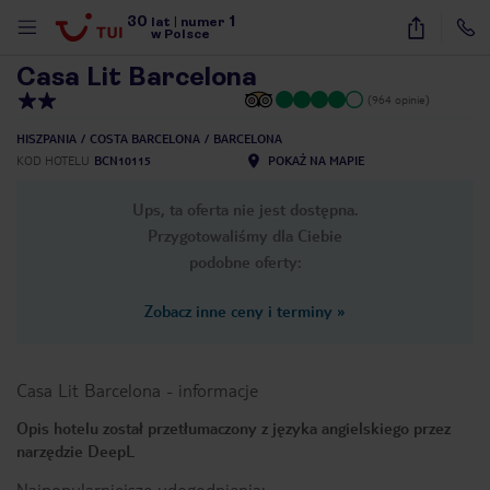
30
1
1
/
24
lat
|
numer
w Polsce
Casa Lit Barcelona
(964 opinie)
HISZPANIA
COSTA BARCELONA
BARCELONA
KOD HOTELU
BCN10115
POKAŻ NA MAPIE
Ups, ta oferta nie jest dostępna.
Przygotowaliśmy dla Ciebie
podobne oferty:
Zobacz inne ceny i terminy
»
Casa Lit Barcelona
-
informacje
Opis hotelu został przetłumaczony z języka angielskiego przez
narzędzie DeepL
nute
Najpopularniejsze udogodnienia: