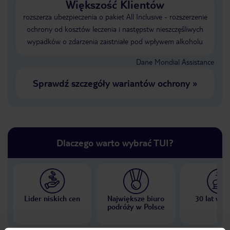
Większość Klientów
rozszerza ubezpieczenia o pakiet All Inclusive - rozszerzenie
ochrony od kosztów leczenia i następstw nieszczęśliwych
wypadków o zdarzenia zaistniałe pod wpływem alkoholu
Dane Mondial Assistance
Sprawdź szczegóły wariantów ochrony
»
Dlaczego warto wybrać TUI?
Lider niskich cen
Największe biuro
30 lat w P
podróży w Polsce