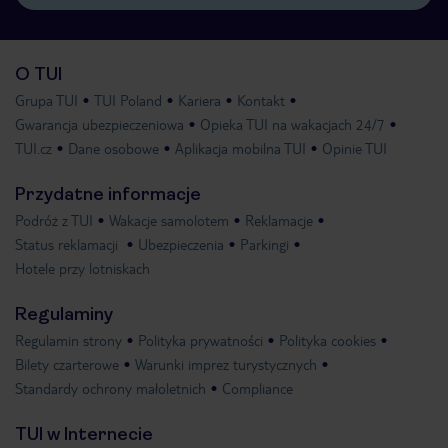
O TUI
Grupa TUI
TUI Poland
Kariera
Kontakt
Gwarancja ubezpieczeniowa
Opieka TUI na wakacjach 24/7
TUI.cz
Dane osobowe
Aplikacja mobilna TUI
Opinie TUI
Przydatne informacje
Podróż z TUI
Wakacje samolotem
Reklamacje
Status reklamacji
Ubezpieczenia
Parkingi
Hotele przy lotniskach
Regulaminy
Regulamin strony
Polityka prywatności
Polityka cookies
Bilety czarterowe
Warunki imprez turystycznych
Standardy ochrony małoletnich
Compliance
TUI w Internecie