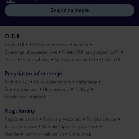
Znajdź na mapie
O TUI
Grupa TUI
TUI Poland
Kariera
Kontakt
Gwarancja ubezpieczeniowa
Opieka TUI na wakacjach 24/7
TUI.cz
Dane osobowe
Aplikacja mobilna TUI
Opinie TUI
Przydatne informacje
Podróż z TUI
Wakacje samolotem
Reklamacje
Status reklamacji
Ubezpieczenia
Parkingi
Hotele przy lotniskach
Regulaminy
Regulamin strony
Polityka prywatności
Polityka cookies
Bilety czarterowe
Warunki imprez turystycznych
Standardy ochrony małoletnich
Compliance