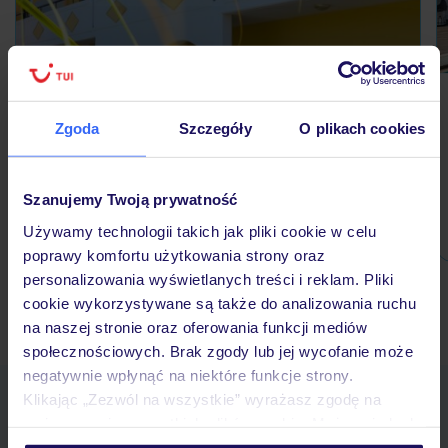
Stegna Star Apartments
GRECJA / RODOS
Zgoda
Szczegóły
O plikach cookies
Szanujemy Twoją prywatność
1 164 zł/os.
Używamy technologii takich jak pliki cookie w celu
poprawy komfortu użytkowania strony oraz
personalizowania wyświetlanych treści i reklam. Pliki
cookie wykorzystywane są także do analizowania ruchu
Ubezpieczenia turystyczne Grecja - dowiedz się więcej »
na naszej stronie oraz oferowania funkcji mediów
społecznościowych. Brak zgody lub jej wycofanie może
negatywnie wpłynąć na niektóre funkcje strony.
Pobierz bezpłatną aplikację TUI
Klikając „Zezwól na wszystkie” wyrażasz zgodę na
umieszczenie wszystkich plików cookie. Możesz jednak
Szybkie wyszukiwanie i przeglądanie ofert
personalizować swój wybór wchodząc w zakładkę