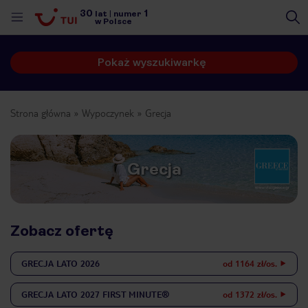
30
1
lat
|
numer
w Polsce
Pokaż wyszukiwarkę
Strona główna
Wypoczynek
Grecja
Grecja
Zobacz ofertę
GRECJA
LATO 2026
od 1164 zł/os.
nute
GRECJA
LATO 2027 FIRST MINUTE®
od 1372 zł/os.