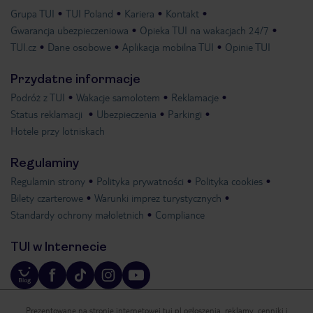
Grupa TUI
TUI Poland
Kariera
Kontakt
Gwarancja ubezpieczeniowa
Opieka TUI na wakacjach 24/7
TUI.cz
Dane osobowe
Aplikacja mobilna TUI
Opinie TUI
Przydatne informacje
Podróż z TUI
Wakacje samolotem
Reklamacje
Status reklamacji
Ubezpieczenia
Parkingi
Hotele przy lotniskach
Regulaminy
Regulamin strony
Polityka prywatności
Polityka cookies
Bilety czarterowe
Warunki imprez turystycznych
Standardy ochrony małoletnich
Compliance
TUI w Internecie
Prezentowane na stronie internetowej tui.pl ogłoszenia, reklamy, cenniki i