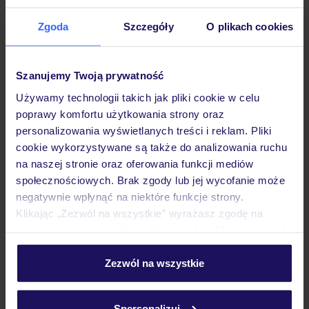
Zgoda
Szczegóły
O plikach cookies
Hotel
Szanujemy Twoją prywatność
Używamy technologii takich jak pliki cookie w celu
Pokoje
poprawy komfortu użytkowania strony oraz
personalizowania wyświetlanych treści i reklam. Pliki
cookie wykorzystywane są także do analizowania ruchu
Wyżywienie
na naszej stronie oraz oferowania funkcji mediów
społecznościowych. Brak zgody lub jej wycofanie może
negatywnie wpłynąć na niektóre funkcje strony.
Atrakcje
Klikając „Zezwól na wszystkie” wyrażasz zgodę na
umieszczenie wszystkich plików cookie. Możesz jednak
personalizować swój wybór wchodząc w zakładkę
Ważne informacje
„Szczegóły”
Zezwól na wszystkie
Szczegółowe informacje o plikach cookie znajdziesz
w
polityce plików cookies
oraz
polityce prywatności
.
Spersonalizuj