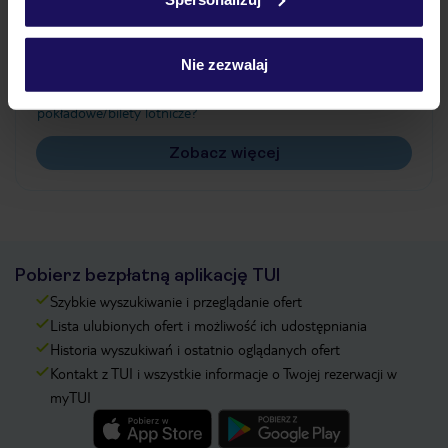
Często zadawane pytania
Jak zmienić uczestników/osobę zgłaszającą?
Nie zezwalaj
Czy w Hotelu będzie przedstawiciel TUI?
Na jakiej podstawie i gdzie otrzymam karty
pokładowe/bilety lotnicze?
Zobacz więcej
Pobierz bezpłatną aplikację TUI
Szybkie wyszukiwanie i przeglądanie ofert
Lista ulubionych ofert i możliwość ich udostępniania
Historia wyszukiwań i ostatnio oglądanych ofert
Kontakt z TUI i wszystkie informacje o Twojej rezerwacji w
myTUI