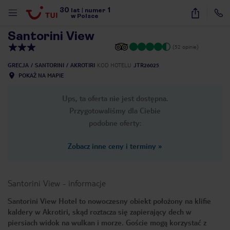
30
1
1
/
30
lat
|
numer
w Polsce
Santorini View
(52 opinie)
GRECJA
SANTORINI
AKROTIRI
KOD HOTELU
JTR26025
POKAŻ NA MAPIE
Ups, ta oferta nie jest dostępna.
Przygotowaliśmy dla Ciebie
podobne oferty:
Zobacz inne ceny i terminy
»
Santorini View
-
informacje
Santorini View Hotel to nowoczesny obiekt położony na klifie
kaldery w Akrotiri, skąd roztacza się zapierający dech w
nute
piersiach widok na wulkan i morze. Goście mogą korzystać z