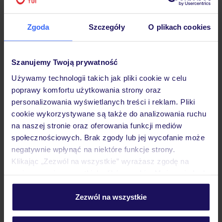
Hotel
Zgoda
Szczegóły
O plikach cookies
Opinie
Szanujemy Twoją prywatność
Używamy technologii takich jak pliki cookie w celu
poprawy komfortu użytkowania strony oraz
Pokoje
personalizowania wyświetlanych treści i reklam. Pliki
cookie wykorzystywane są także do analizowania ruchu
na naszej stronie oraz oferowania funkcji mediów
Wyżywienie
społecznościowych. Brak zgody lub jej wycofanie może
negatywnie wpłynąć na niektóre funkcje strony.
Klikając „Zezwól na wszystkie” wyrażasz zgodę na
Atrakcje
umieszczenie wszystkich plików cookie. Możesz jednak
personalizować swój wybór wchodząc w zakładkę
„Szczegóły”
Zezwól na wszystkie
Ważne informacje
Szczegółowe informacje o plikach cookie znajdziesz
w
polityce plików cookies
oraz
polityce prywatności
.