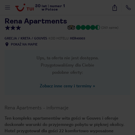
30
1
1
/
15
lat
|
numer
w Polsce
Rena Apartments
(263 opinie)
GRECJA
KRETA
GOUVES
KOD HOTELU
HER40003
POKAŻ NA MAPIE
Ups, ta oferta nie jest dostępna.
Przygotowaliśmy dla Ciebie
podobne oferty:
Zobacz inne ceny i terminy
»
Rena Apartments
-
informacje
Ten kompleks apartamentów wita gości w Gouves i oferuje
doskonałe warunki do przyjemnego pobytu w pięknej okolicy.
nute
Hotel przygotował dla gości 22 komfortowo wyposażone