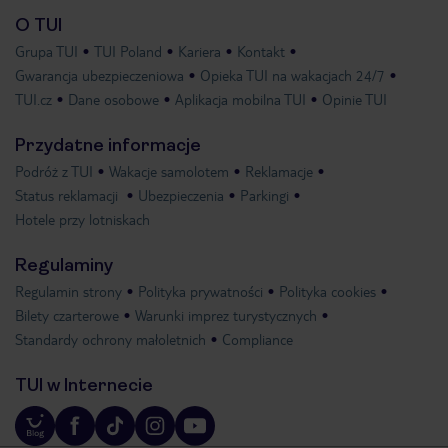
O TUI
Grupa TUI
TUI Poland
Kariera
Kontakt
Gwarancja ubezpieczeniowa
Opieka TUI na wakacjach 24/7
TUI.cz
Dane osobowe
Aplikacja mobilna TUI
Opinie TUI
Przydatne informacje
Podróż z TUI
Wakacje samolotem
Reklamacje
Status reklamacji
Ubezpieczenia
Parkingi
Hotele przy lotniskach
Regulaminy
Regulamin strony
Polityka prywatności
Polityka cookies
Bilety czarterowe
Warunki imprez turystycznych
Standardy ochrony małoletnich
Compliance
TUI w Internecie