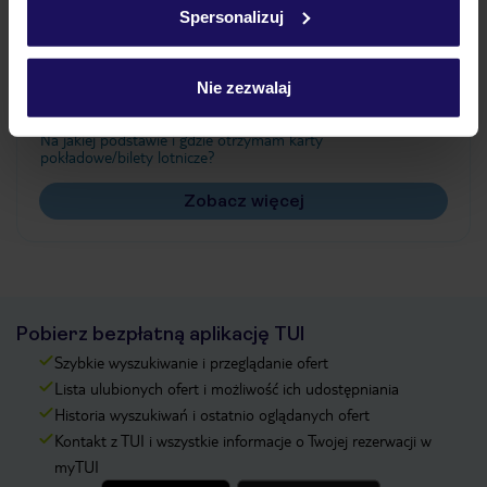
Spersonalizuj
Często zadawane pytania
Jak zmienić uczestników/osobę zgłaszającą?
Nie zezwalaj
Czy w Hotelu będzie przedstawiciel TUI?
Na jakiej podstawie i gdzie otrzymam karty
pokładowe/bilety lotnicze?
Zobacz więcej
Pobierz bezpłatną aplikację TUI
Szybkie wyszukiwanie i przeglądanie ofert
Lista ulubionych ofert i możliwość ich udostępniania
Historia wyszukiwań i ostatnio oglądanych ofert
Kontakt z TUI i wszystkie informacje o Twojej rezerwacji w
myTUI