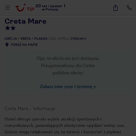
30
1
1
/
31
lat
|
numer
w Polsce
Creta Mare
GRECJA
KRETA
PLAKIAS
KOD HOTELU
CHQ23011
POKAŻ NA MAPIE
Ups, ta oferta nie jest dostępna.
Przygotowaliśmy dla Ciebie
podobne oferty:
Zobacz inne ceny i terminy
»
Creta Mare
-
informacje
Hotel oferuje szeroki wybór atrakcji sportowych i
rozrywkowych, pozwalających elastycznie spędzać wolny czas.
nute
Goście mogą relaksować się na tarasie i korzystać z pięknej