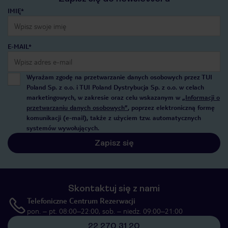
IMIĘ*
E-MAIL*
Wyrażam zgodę na przetwarzanie danych osobowych przez TUI
Poland Sp. z o.o. i TUI Poland Dystrybucja Sp. z o.o. w celach
marketingowych, w zakresie oraz celu wskazanym w
„Informacji o
przetwarzaniu danych osobowych”
, poprzez elektroniczną formę
komunikacji (e-mail), także z użyciem tzw. automatycznych
systemów wywołujących.
Zapisz się
Skontaktuj się z nami
Telefoniczne Centrum Rezerwacji
pon. – pt. 08:00–22:00, sob. – niedz. 09:00–21:00
22 270 31 20