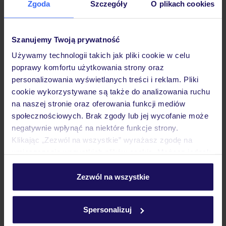
Zgoda
Szczegóły
O plikach cookies
Hotel
Szanujemy Twoją prywatność
Pokoje
Używamy technologii takich jak pliki cookie w celu
poprawy komfortu użytkowania strony oraz
personalizowania wyświetlanych treści i reklam. Pliki
Wyżywienie
cookie wykorzystywane są także do analizowania ruchu
na naszej stronie oraz oferowania funkcji mediów
społecznościowych. Brak zgody lub jej wycofanie może
Atrakcje
negatywnie wpłynąć na niektóre funkcje strony.
Klikając „Zezwól na wszystkie” wyrażasz zgodę na
umieszczenie wszystkich plików cookie. Możesz jednak
Ważne informacje
personalizować swój wybór wchodząc w zakładkę
„Szczegóły”
Zezwól na wszystkie
Szczegółowe informacje o plikach cookie znajdziesz
w
polityce plików cookies
oraz
polityce prywatności
.
Często zadawane pytania
Spersonalizuj
Jak zmienić uczestników/osobę zgłaszającą?