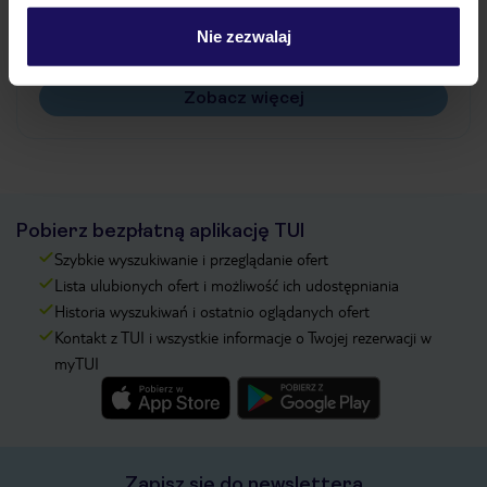
Czy w Hotelu będzie przedstawiciel TUI?
Na jakiej podstawie i gdzie otrzymam karty
Nie zezwalaj
pokładowe/bilety lotnicze?
Zobacz więcej
Pobierz bezpłatną aplikację TUI
Szybkie wyszukiwanie i przeglądanie ofert
Lista ulubionych ofert i możliwość ich udostępniania
Historia wyszukiwań i ostatnio oglądanych ofert
Kontakt z TUI i wszystkie informacje o Twojej rezerwacji w
myTUI
Zapisz się do newslettera