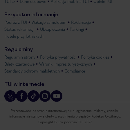
TUI.cz
Dane osobowe
Aplikacja mobilna TUI
Opinie TUI
Przydatne informacje
Podróż z TUI
Wakacje samolotem
Reklamacje
Status reklamacji
Ubezpieczenia
Parkingi
Hotele przy lotniskach
Regulaminy
Regulamin strony
Polityka prywatności
Polityka cookies
Bilety czarterowe
Warunki imprez turystycznych
Standardy ochrony małoletnich
Compliance
TUI w Internecie
Prezentowane na stronie internetowej tui.pl ogłoszenia, reklamy, cenniki i
informacje nie stanowią oferty w rozumieniu przepisów Kodeksu Cywilnego.
Copyright Biuro podróży TUI 2026