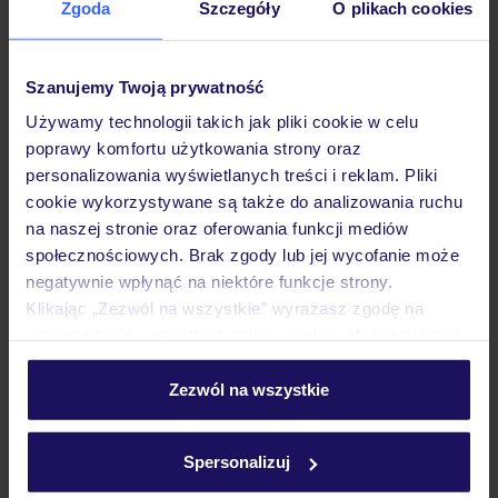
Zgoda
Szczegóły
O plikach cookies
Hotel
Szanujemy Twoją prywatność
Pokoje
Używamy technologii takich jak pliki cookie w celu
poprawy komfortu użytkowania strony oraz
personalizowania wyświetlanych treści i reklam. Pliki
Wyżywienie
cookie wykorzystywane są także do analizowania ruchu
na naszej stronie oraz oferowania funkcji mediów
społecznościowych. Brak zgody lub jej wycofanie może
Atrakcje
negatywnie wpłynąć na niektóre funkcje strony.
Klikając „Zezwól na wszystkie” wyrażasz zgodę na
umieszczenie wszystkich plików cookie. Możesz jednak
Ważne informacje
personalizować swój wybór wchodząc w zakładkę
„Szczegóły”
Zezwól na wszystkie
Szczegółowe informacje o plikach cookie znajdziesz
w
polityce plików cookies
oraz
polityce prywatności
.
Często zadawane pytania
Spersonalizuj
Jak zmienić uczestników/osobę zgłaszającą?