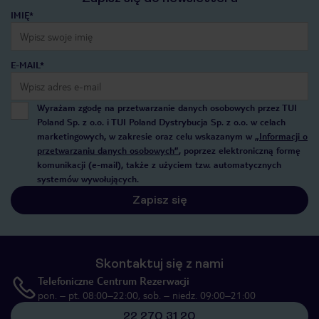
IMIĘ*
E-MAIL*
Wyrażam zgodę na przetwarzanie danych osobowych przez TUI
Poland Sp. z o.o. i TUI Poland Dystrybucja Sp. z o.o. w celach
marketingowych, w zakresie oraz celu wskazanym w
„Informacji o
przetwarzaniu danych osobowych”
, poprzez elektroniczną formę
komunikacji (e-mail), także z użyciem tzw. automatycznych
systemów wywołujących.
Zapisz się
Skontaktuj się z nami
Telefoniczne Centrum Rezerwacji
pon. – pt. 08:00–22:00, sob. – niedz. 09:00–21:00
22 270 31 20