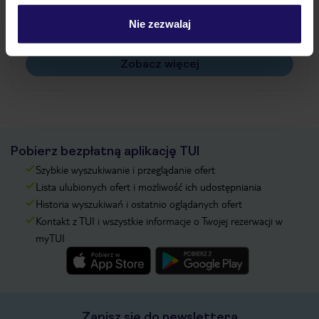
Czy w Hotelu będzie przedstawiciel TUI?
Na jakiej podstawie i gdzie otrzymam karty
Nie zezwalaj
pokładowe/bilety lotnicze?
Zobacz więcej
Pobierz bezpłatną aplikację TUI
Szybkie wyszukiwanie i przeglądanie ofert
Lista ulubionych ofert i możliwość ich udostępniania
Historia wyszukiwań i ostatnio oglądanych ofert
Kontakt z TUI i wszystkie informacje o Twojej rezerwacji w
myTUI
Zapisz się do newslettera