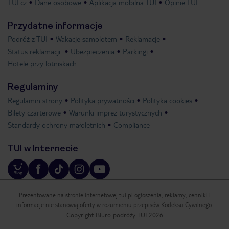
TUI.cz
Dane osobowe
Aplikacja mobilna TUI
Opinie TUI
Przydatne informacje
Podróż z TUI
Wakacje samolotem
Reklamacje
Status reklamacji
Ubezpieczenia
Parkingi
Hotele przy lotniskach
Regulaminy
Regulamin strony
Polityka prywatności
Polityka cookies
Bilety czarterowe
Warunki imprez turystycznych
Standardy ochrony małoletnich
Compliance
TUI w Internecie
Prezentowane na stronie internetowej tui.pl ogłoszenia, reklamy, cenniki i
informacje nie stanowią oferty w rozumieniu przepisów Kodeksu Cywilnego.
Copyright Biuro podróży TUI 2026