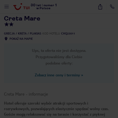
30
1
1
/
31
lat
|
numer
w Polsce
Creta Mare
GRECJA
KRETA
PLAKIAS
KOD HOTELU
CHQ23011
POKAŻ NA MAPIE
Ups, ta oferta nie jest dostępna.
Przygotowaliśmy dla Ciebie
podobne oferty:
Zobacz inne ceny i terminy
»
Creta Mare
-
informacje
Hotel oferuje szeroki wybór atrakcji sportowych i
rozrywkowych, pozwalających elastycznie spędzać wolny czas.
nute
Goście mogą relaksować się na tarasie i korzystać z pięknej