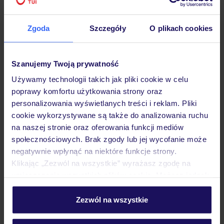
Zgoda
Szczegóły
O plikach cookies
Hotel
Szanujemy Twoją prywatność
Używamy technologii takich jak pliki cookie w celu
poprawy komfortu użytkowania strony oraz
Pokoje
personalizowania wyświetlanych treści i reklam. Pliki
cookie wykorzystywane są także do analizowania ruchu
na naszej stronie oraz oferowania funkcji mediów
Wyżywienie
społecznościowych. Brak zgody lub jej wycofanie może
negatywnie wpłynąć na niektóre funkcje strony.
Klikając „Zezwól na wszystkie” wyrażasz zgodę na
Atrakcje
umieszczenie wszystkich plików cookie. Możesz jednak
personalizować swój wybór wchodząc w zakładkę
„Szczegóły”
Zezwól na wszystkie
Ważne informacje
Szczegółowe informacje o plikach cookie znajdziesz
w
polityce plików cookies
oraz
polityce prywatności
.