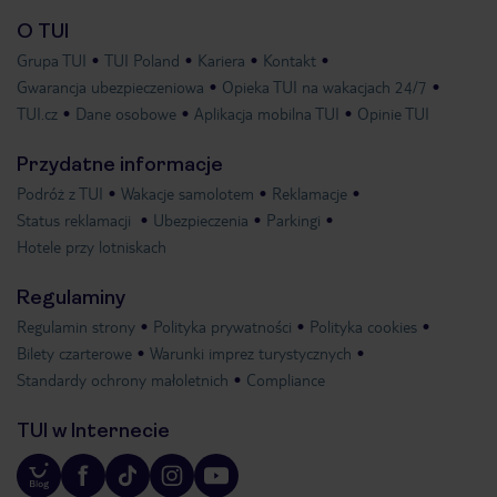
O TUI
Grupa TUI
TUI Poland
Kariera
Kontakt
Gwarancja ubezpieczeniowa
Opieka TUI na wakacjach 24/7
TUI.cz
Dane osobowe
Aplikacja mobilna TUI
Opinie TUI
Przydatne informacje
Podróż z TUI
Wakacje samolotem
Reklamacje
Status reklamacji
Ubezpieczenia
Parkingi
Hotele przy lotniskach
Regulaminy
Regulamin strony
Polityka prywatności
Polityka cookies
Bilety czarterowe
Warunki imprez turystycznych
Standardy ochrony małoletnich
Compliance
TUI w Internecie