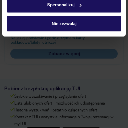
Spersonalizuj
Często zadawane pytania
Nie zezwalaj
Jak zmienić uczestników/osobę zgłaszającą?
Czy w Hotelu będzie przedstawiciel TUI?
Na jakiej podstawie i gdzie otrzymam karty
pokładowe/bilety lotnicze?
Zobacz więcej
Pobierz bezpłatną aplikację TUI
Szybkie wyszukiwanie i przeglądanie ofert
Lista ulubionych ofert i możliwość ich udostępniania
Historia wyszukiwań i ostatnio oglądanych ofert
Kontakt z TUI i wszystkie informacje o Twojej rezerwacji w
myTUI