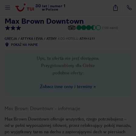
30
1
1
/
17
lat
|
numer
w Polsce
Max Brown Downtown
(100 opinii)
GRECJA
ATTYKA I EVIA
ATENY
KOD HOTELU
ATH11277
POKAŻ NA MAPIE
Ups, ta oferta nie jest dostępna.
Przygotowaliśmy dla Ciebie
podobne oferty:
Zobacz inne ceny i terminy
»
Max Brown Downtown
-
informacje
Max Brown Downtown oferuje wszystko, czego potrzebujesz –
od w pełni wyposażonej siłowni, przez relaksujący pokój masażu,
nute
po wyjątkowy taras na dachu z zapierającymi dech w piersiach