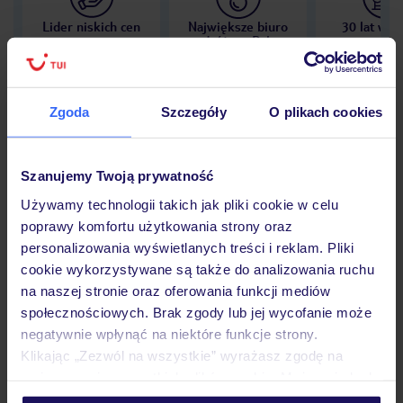
Lider niskich cen
Największe biuro
30 lat w P
podróży w Polsce
Zgoda
Szczegóły
O plikach cookies
Hotel
Szanujemy Twoją prywatność
Używamy technologii takich jak pliki cookie w celu
Opinie
poprawy komfortu użytkowania strony oraz
personalizowania wyświetlanych treści i reklam. Pliki
cookie wykorzystywane są także do analizowania ruchu
Pokoje
na naszej stronie oraz oferowania funkcji mediów
społecznościowych. Brak zgody lub jej wycofanie może
negatywnie wpłynąć na niektóre funkcje strony.
Klikając „Zezwól na wszystkie” wyrażasz zgodę na
Wyżywienie
umieszczenie wszystkich plików cookie. Możesz jednak
personalizować swój wybór wchodząc w zakładkę