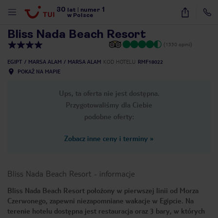
30
1
1
/
64
lat
|
numer
w Polsce
Bliss Nada Beach Resort
(1330 opinii)
EGIPT
MARSA ALAM
MARSA ALAM
KOD HOTELU
RMF18022
POKAŻ NA MAPIE
Ups, ta oferta nie jest dostępna.
Przygotowaliśmy dla Ciebie
podobne oferty:
Zobacz inne ceny i terminy
»
Bliss Nada Beach Resort
-
informacje
Bliss Nada Beach Resort położony w pierwszej linii od Morza
Czerwonego, zapewni niezapomniane wakacje w Egipcie. Na
nute
terenie hotelu dostępna jest restauracja oraz 3 bary, w których