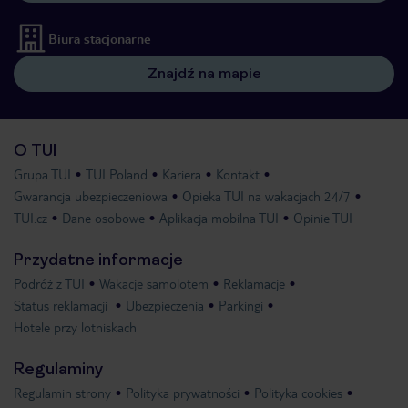
Biura stacjonarne
Znajdź na mapie
O TUI
Grupa TUI
TUI Poland
Kariera
Kontakt
Gwarancja ubezpieczeniowa
Opieka TUI na wakacjach 24/7
TUI.cz
Dane osobowe
Aplikacja mobilna TUI
Opinie TUI
Przydatne informacje
Podróż z TUI
Wakacje samolotem
Reklamacje
Status reklamacji
Ubezpieczenia
Parkingi
Hotele przy lotniskach
Regulaminy
Regulamin strony
Polityka prywatności
Polityka cookies