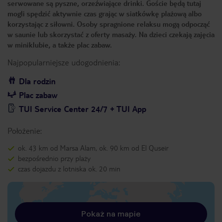
serwowane są pyszne, orzeźwiające drinki. Goście będą tutaj
mogli spędzić aktywnie czas grając w siatkówkę plażową albo
korzystając z siłowni. Osoby spragnione relaksu mogą odpocząć
w saunie lub skorzystać z oferty masaży. Na dzieci czekają zajęcia
w miniklubie, a także plac zabaw.
Najpopularniejsze udogodnienia:
Dla rodzin
Plac zabaw
TUI Service Center 24/7 + TUI App
Położenie:
ok. 43 km od Marsa Alam, ok. 90 km od El Quseir
bezpośrednio przy plaży
czas dojazdu z lotniska ok. 20 min
Pokaż na mapie